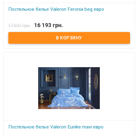
Постельное белье Valeron Feronia beg евро
В наличии
16 193 грн.
17 601 грн.
Постельное белье Valeron евро Простынь: 270x260 см.
Пододеяльник: 200x220 см. Наволочка: 50х70 см - 4 шт Ткань:
сатин Premium, 100% египетский хлопок. Производитель: Турция.
Торговая марка: Valeron. Упаковка: пвх + тестильная сумка.
Постельное белье Valeron Eunike mavi евро