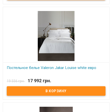
Постельное белье Valeron Jakar Louise white евро
В наличии
17 992 грн.
19 556 грн.
Постельное белье Valeron Jakar Louise white евро Простынь:
270x260 см. Пододеяльник: 200x220 см. Наволочка: 50х70 см - 4
шт, 45х45 см - 1 шт Ткань: сатин-жаккард с вышивкой, 100%
египетский хлопок. Производитель: Турция. Торговая марка:
Valeron. Упаковка: пвх + текстильная сумка.