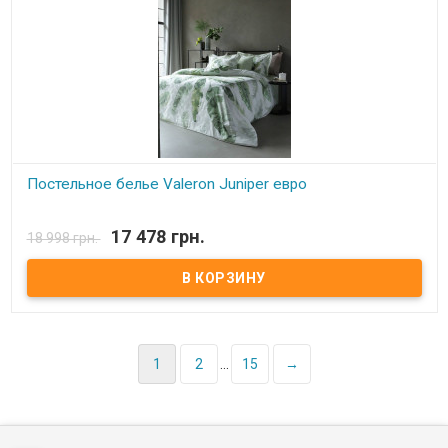
Постельное белье Valeron Juniper евро
В наличии
17 478 грн.
18 998 грн.
Постельное белье Valeron Juniper евро Простынь: 270x260 см.
Пододеяльник: 200x220 см. Наволочка: 50х70 см - 4 шт Ткань:
сатин Premium, 100% египетский хлопок. Производитель: Турция.
Торговая марка: Valeron. Упаковка: пвх + тестильная сумка.
1
2
...
15
→