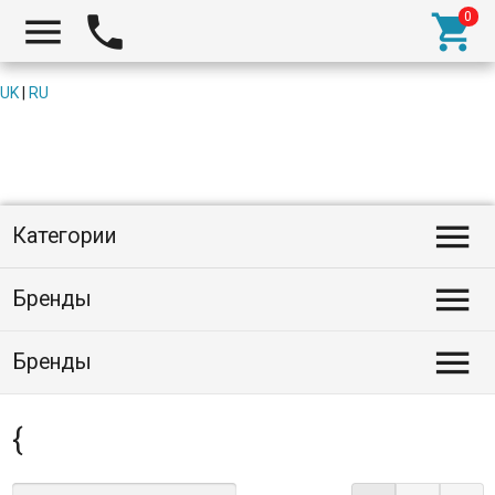



UK
|
RU

Категории

Бренды

Бренды
{