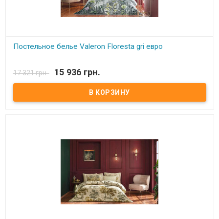
Постельное белье Valeron Floresta gri евро
В наличии
15 936 грн.
17 321 грн.
Постельное белье Valeron евро Простынь: 270x260 см.
Пододеяльник: 200x220 см. Наволочка: 50х70 см - 4 шт Ткань:
сатин Premium, 100% египетский хлопок. Производитель: Турция.
Торговая марка: Valeron. Упаковка: пвх + тестильная сумка.