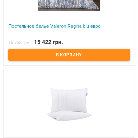
Постельное белье Valeron Regina blu евро
В наличии
15 422 грн.
16 763 грн.
Постельное белье Valeron евро Простынь: 270x260 см.
Пододеяльник: 200x220 см. Наволочка: 50х70 см - 4 шт Ткань:
сатин Premium, 100% египетский хлопок. Производитель: Турция.
Торговая марка: Valeron. Упаковка: пвх + текстильная сумка.