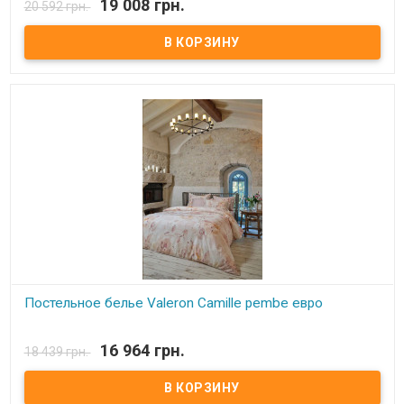
19 008 грн.
20 592 грн.
Постельное белье Valeron Clarissa lila евро Простынь: 270x260 см.
Пододеяльник: 200x220 см. Наволочка: 50х70 см - 4 шт Ткань:
сатин Premium, 100% египетский хлопок. Производитель: Турция.
Торговая марка: Valeron. Упаковка: пвх + тестильная сумка.
Постельное белье Valeron Camille pembe евро
В наличии
16 964 грн.
18 439 грн.
Постельное белье Valeron Camille pembe евро Простынь: 270x260
см. Пододеяльник: 200x220 см. Наволочка: 50х70 см - 4 шт Ткань:
сатин Premium, 100% египетский хлопок. Производитель: Турция.
Торговая марка: Valeron. Упаковка: пвх + тестильная сумка.