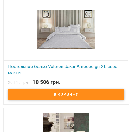
Постельное белье Valeron Jakar Amedeo gri ХL евро-
макси
18 506 грн.
20 115 грн.
В наличии
Постельное белье Valeron Jakar Lennox yesil XL евро-макси
Простынь: 280x300 см. Пододеяльник: 220x240 см. Наволочка:
50х70 см - 4 шт Ткань:VIP сатин, 100% хлопок. Плотность: 310 ТС
Производитель: Турция. Торговая марка: Valeron. Упаковка:ПВХ +
тканевая фирменная сумка.