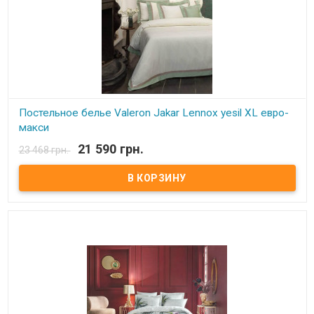
Постельное белье Valeron Jakar Lennox yesil XL евро-
макси
21 590 грн.
23 468 грн.
В наличии
Постельное белье Valeron Jakar Lennox yesil XL евро-макси
Простынь: 280x300 см. Пододеяльник: 220x240 см. Наволочка:
50х70 см - 4 шт Ткань: VIP сатин жаккард, 100% египетский хлопок.
Плотность: 500 ТС Производитель: Турция. Торговая марка:
Valeron. Упаковка:ПВХ + тканевая фирменная сумка.