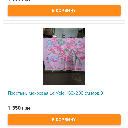
Махровая простынь с жаккардовым рисунком.
Махра с внешней и внутренней стороны.
Размер:
180х230 см.
Состав:
100: хлопок.
Производитель:
Le Vele (Турция).
Упаковка:
подарочная коробка.
Простынь махровая Le Vele 180х230 см мод.3
В наличии
1 350 грн.
Махровая простынь с жаккардовым рисунком.
Махра с внешней и внутренней стороны.
Размер:
180х230 см.
Состав:
100: хлопок.
Производитель:
Le Vele (Турция).