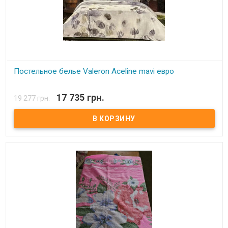
Постельное белье Valeron Aceline mavi евро
В наличии
17 735 грн.
19 277 грн.
Постельное белье Valeron Aceline mavi евро Простынь: 270x260
см. Пододеяльник: 200x220 см. Наволочка: 50х70 см - 4 шт Ткань:
сатин Premium, 100% египетский хлопок. Производитель: Турция.
Торговая марка: Valeron. Упаковка: пвх + текстильная сумка.