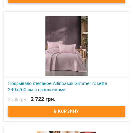
хлопок, 70% полиестер. Вес: 3 кг. Производитель: Altinbasak
(Турция). Упаковка: картонная подарочная коробка
Покрывало стеганое Аltinbasak Glimmer rosette
240x260 см с наволочками
2 722 грн.
2 808 грн.
В наличии
Покрывало стеганое Аltinbasak 240x260 см с наволочками
Размер: 240х260 см. Наволочки: 50x70 см, 2 шт. Состав: 30%
хлопок, 70% полиестер. Вес: 3 кг. Производитель: Altinbasak
(Турция). Упаковка: картонная подарочная коробка