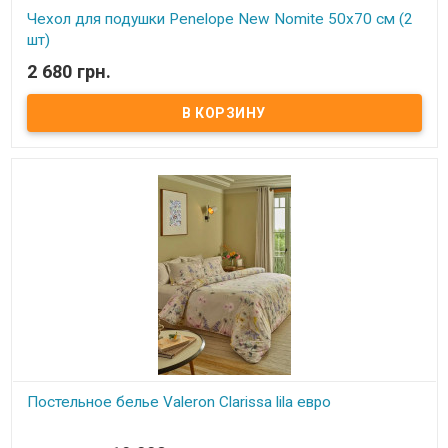
Чехол для подушки Penelope New Nomite 50х70 см (2
шт)
2 680 грн.
В наличии
Чехол для подушки Penelope New Nomite 50х70 см (2 шт) Размер:
50х70см. Состав: Чехол: 100% хлопок. Наполнитель чехла:
антиалергенное волокно. Количество в упаковке: 2 шт. Торговая
марка: Penelope (Турция)
Постельное белье Valeron Clarissa lila евро
В наличии