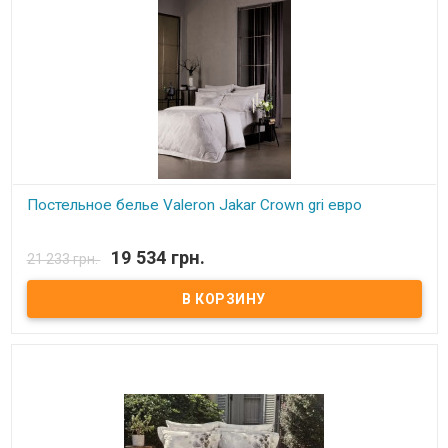
Постельное белье Valeron Jakar Crown gri евро
В наличии
19 534 грн.
21 233 грн.
Постельное белье Valeron Jakar Crown gri евро Простынь: 270x260
см. Пододеяльник: 200x220 см. Наволочка: 50х70 см - 4 шт, 45х45
см - 1 шт Ткань: сатин-жаккард с вышивкой, 100% египетский
хлопок. Производитель: Турция. Торговая марка: Valeron.
Упаковка: пвх + текстильная сумка.