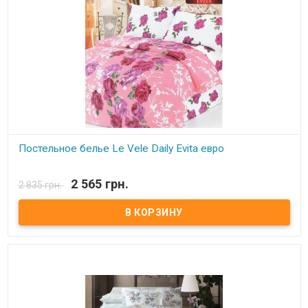
Постельное белье Le Vele Daily Evita евро
В наличии
2 565 грн.
2 835 грн.
Двуспальный евро комплект: пододеяльник: 200x220 см
простынь: 240x260 см наволочка(2 шт.):50x70 см ткань: сатин,
100% хлопок Упаковка: полиэтиленовая+подарочный пакет.
Производитель: Le Vele (Турция).