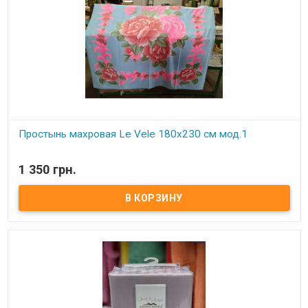
Простынь махровая Le Vele 180х230 см мод.1
В наличии
1 350 грн.
Махровая простынь с жаккардовым рисунком.
Махра с внешней и внутренней стороны.
Размер:
180х230 см.
Состав:
100: хлопок.
Производитель:
Le Vele (Турция).
Упаковка:
подарочная коробка.