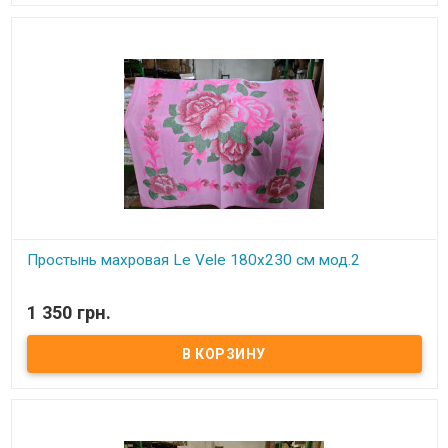
Упаковка:
подарочная коробка.
Простынь махровая Le Vele 180х230 см мод.2
В наличии
1 350 грн.
Махровая простынь с жаккардовым рисунком.
Махра с внешней и внутренней стороны.
Размер:
180х230 см.
Состав:
100: хлопок.
Производитель:
Le Vele (Турция).
Упаковка:
подарочная коробка.