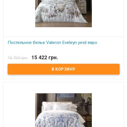
Постельное белье Valeron Eveleyn yesil евро
В наличии
15 422 грн.
16 763 грн.
Постельное белье Valeron евро Простынь: 270x260 см.
Пододеяльник: 200x220 см. Наволочка: 50х70 см - 4 шт Ткань:
сатин Premium, 100% египетский хлопок. Производитель: Турция.
Торговая марка: Valeron. Упаковка: пвх + текстильная сумка.