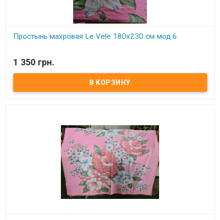
Простынь махровая Le Vele 180х230 см мод.6
В наличии
1 350 грн.
Махровая простынь с жаккардовым рисунком.
Махра с внешней и внутренней стороны.
Размер:
180х230 см.
Состав:
100: хлопок.
Производитель:
Le Vele (Турция).
Упаковка:
подарочная коробка.