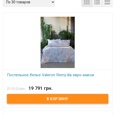



Постельное белье Valeron Remy lila евро-макси
В наличии
19 791 грн.
21 512 грн.
Постельное белье Valeron Remy lila евро-макси Простынь:
300х280 см. Пододеяльник: 220х240 см. Наволочки: 50x70 см - 4
шт. Ткань: сатин, 100% египетский хлопок. Производитель:
Турция. Торговая марка: Valeron. Упаковка: пвх+текстильная
сумка.