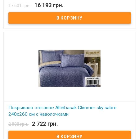
В наличии
16 193 грн.
17 601 грн.
Постельное белье Valeron евро Простынь: 270x260 см.
Пододеяльник: 200x220 см. Наволочка: 50х70 см - 4 шт Ткань:
сатин Premium, 100% египетский хлопок. Производитель: Турция.
Торговая марка: Valeron. Упаковка: пвх + тестильная сумка.
Покрывало стеганое Аltinbasak Glimmer sky sabre
240x260 см с наволочками
2 722 грн.
2 808 грн.
В наличии
Покрывало стеганое Аltinbasak 240x260 см с наволочками
Размер: 240х260 см. Наволочки: 50x70 см, 2 шт. Состав: 30%