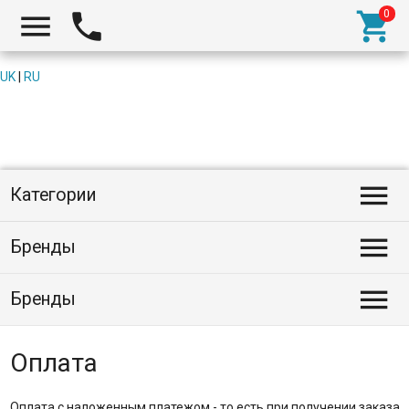



UK
|
RU

Категории

Бренды

Бренды
Оплата
Оплата с наложенным платежом - то есть при получении заказа