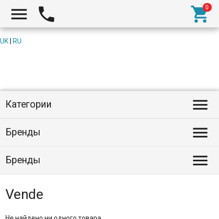



UK
|
RU

Категории

Бренды

Бренды
Vende
Не найдено ни одного товара.