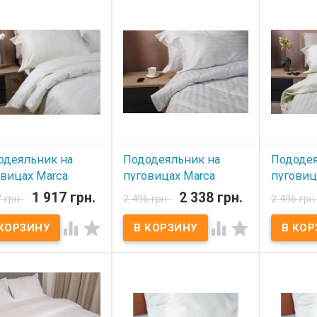
 Marco Milano Golden
Marca Marco Milano Frappe
см Ткань: 
 180х210 см
180х210 см Пододеяльник:
хлопок Пр
деяльник: 180x210 см
180x210 см Ткань: сатин,
Marca Marc
: сатин, 100% хлопок
100% хлопок
зводитель: Marca
Производитель: Marca
 Milano (Италия)
Marco Milano (Италия)
одеяльник на
Пододеяльник на
Пододея
овицах Marca
пуговицах Marca
пуговиц
o Milano Tender
Marco Milano White
Marco Mi
1 917 грн.
2 338 грн.
7 грн.
2 496 грн.
2 496 грн
e 200х220 см
Stripe 200х220 см
Stripe 2




 наличии
В наличии
В нал
деяльник на пуговицах
Пододеяльник на пуговицах
Пододеяль
 Marco Milano Tender
Marca Marco Milano White
Marca Marc
 200х220 см
Stripe 200х220 см
Stripe 200
деяльник: 200x220 см
Пододеяльник: 200x220 см
Пододеяль
: сатин, 100% хлопок
Ткань: сатин, 100% хлопок
Ткань: сат
: светло-бежевый
Производитель: Marca
Производи
зводитель: Marca
Marco Milano (Италия)
Marco Mila