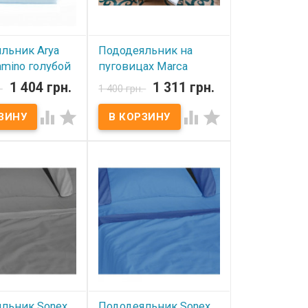
льник Arya
Пододеяльник на
amino голубой
пуговицах Marca
 см.
Marco Milano Dark Plum
1 404 грн.
1 311 грн.
.
1 400 грн.
150х210 см
ичии




В наличии
ник Arya
й сатин. Размер:
Пододеяльник на пуговицах
м. Состав: 100%
Marca Marco Milano 150х210
тин. Упаковка:
см Пододеяльник: 150x210
зводитель: Arya
см Ткань: сатин, 100%
хлопок Цвет: бордовый.
Производитель: Marca
Marco Milano (Италия)
льник Sonex
Пододеяльник Sonex