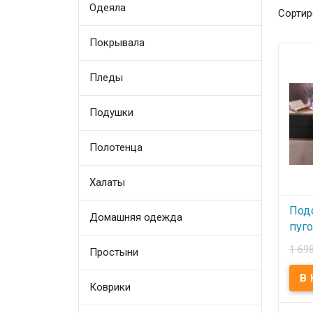
Одеяла
Сортир
Покрывала
Пледы
Подушки
Полотенца
Халаты
Под
Домашняя одежда
пуг
Marc
1 69
Простыни
Pear
Коврики
В
Подо