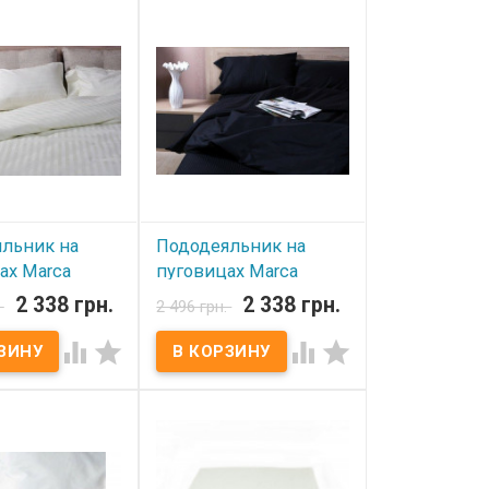
Marca Marco Milano Dark
сатин, 100%
Brown 180х210 см
оизводитель:
Пододеяльник: 180x210 см
o Milano (Италия)
Ткань: сатин, 100% хлопок
Производитель: Marca
Marco Milano (Италия)
льник на
Пододеяльник на
ах Marca
пуговицах Marca
lano Vanilla
Marco Milano Black
2 338 грн.
2 338 грн.
.
2 496 грн.
00х220 см
Stripe 200х220 см




ичии
В наличии
ник на пуговицах
Пододеяльник на пуговицах
o Milano Vanilla
Marca Marco Milano Black
х220 см
Stripe 200х220 см
ник: 200x220 см
Пододеяльник: 200x220 см
ин, 100% хлопок
Ткань: сатин, 100% хлопок
тель: Marca
Производитель: Marca
no (Италия)
Marco Milano (Италия)