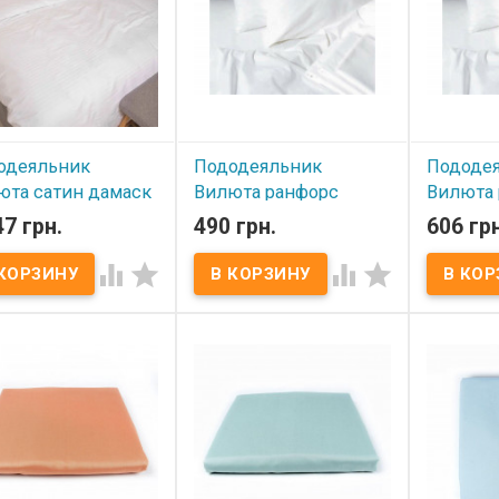
 Milano (Италия)
одеяльник
Пододеяльник
Пододе
юта сатин дамаск
Вилюта ранфорс
Вилюта 
ый 175x210 см
белый 175x210 см
белый 2
47 грн.
490 грн.
606 грн
 наличии
В наличии
В нал




деяльник Вилюта
Пододеяльник Вилюта
Пододеял
н дамаск белый в
ранфорс белый Размер:
ранфорс б
ку Размер: 175x210
175x210 см Состав:
200x220 с
став: сатин дамаск,
ранфорс, 100% хлопок.
ранфорс, 
хлопок. Упаковка: ПВХ
Упаковка: ПВХ
Упаковка:
зводитель: Вилюта
Производитель: Вилюта
Производ
ина).
(Украина).
(Украина).