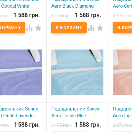
 Optical White
Aero Black Diamond
Aero Car
х210 см
145х210 см
145х210
1 588 грн.
1 588 грн.
5 грн.
3 175 грн.
3 175 грн
 наличии
В наличии
В нал




деяльник Sonex Aero
Пододеяльник Sonex Aero
Пододеяль
210 см Пододеяльник:
145х210 см Пододеяльник:
145х210 с
10 см Ткань: сатин
145x210 см Ткань: сатин
145x210 см
ум, 100% хлопок.
премиум, 100% хлопок.
премиум, 
ки: Air-Tex, 100%
Вставки: Air-Tex, 100%
Вставки: A
эстер. Производитель:
полиэстер. Производитель:
полиэстер
 (Украина).
Sonex (Украина).
Sonex (Укр
одеяльник Sonex
Пододеяльник Sonex
Пододея
 Gentle Lavender
Aero Ocean Blue
Aero Lig
х210 см
145х210 см
145х210
1 588 грн.
1 588 грн.
5 грн.
3 175 грн.
3 175 грн