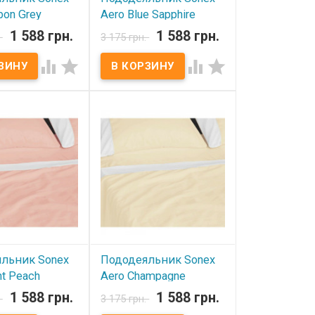
bon Grey
Aero Blue Sapphire
 см
145х210 см
1 588 грн.
1 588 грн.
.
3 175 грн.
ичии
В наличии




ник Sonex Aero
Пододеяльник Sonex Aero
м Пододеяльник:
145х210 см Пододеяльник:
 Ткань: сатин
145x210 см Ткань: сатин
100% хлопок.
премиум, 100% хлопок.
ir-Tex, 100%
Вставки: Air-Tex, 100%
. Производитель:
полиэстер. Производитель:
аина).
Sonex (Украина).
льник Sonex
Пододеяльник Sonex
ht Peach
Aero Champagne
 см
145х210 см
1 588 грн.
1 588 грн.
.
3 175 грн.