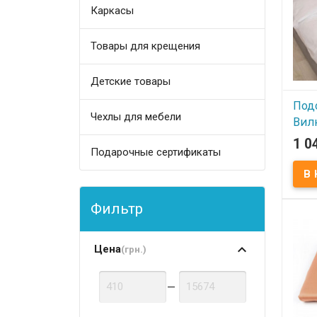
Marco
Каркасы
Товары для крещения
Детские товары
Под
Чехлы для мебели
Вил
бел
1 0
Подарочные сертификаты
В
Подо
сати
Фильтр
полос
см Со
100% 
Прои
(Укра
Цена
(грн.)
—