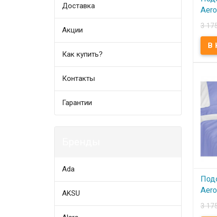
Доставка
Aero
145
3 17
Акции
В
Как купить?
Подо
145х
145x2
преми
Контакты
Встав
поли
Sonex
Гарантии
Бренды
Ada
Под
Aero
AKSU
145
3 17