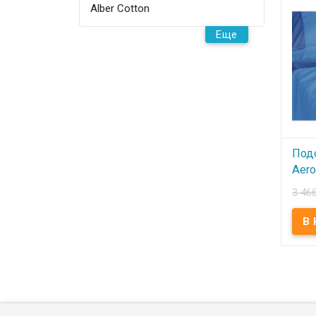
преми
Alber Cotton
Встав
поли
Sonex
Еще
Под
Aero
160
3 46
В
Подо
160х
160x2
преми
Встав
поли
Sonex