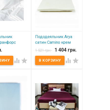
яльник
Пододеяльник Arya
ранфорс
сатин Camino крем
00x220 см
160х220 см.
.
1 404 грн.
1 521 грн.
ичии
В наличии




ьник Вилюта
Пододеяльник Arya
елый Размер:
однотонный сатин. Размер:
м Состав:
160х220 см. Состав: 100%
100% хлопок.
хлопок, сатин. Упаковка:
 ПВХ
ПВХ. Производитель: Arya
итель: Вилюта
(Турция).