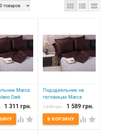



льник Marca
Пододеяльник на
lano Dark
пуговицах Marca
50х210 см
Marco Milano Dark
1 311 грн.
1 589 грн.
.
1 698 грн.
Brown 180х210 см
ичии




В наличии
ник Marca Marco
k Brown 150х210
Пододеяльник на пуговицах
яльник: 150x210