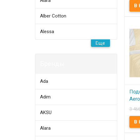
Alara
В
Подо
Alber Cotton
145х
145x2
преми
Встав
Alessa
поли
Sonex
Еще
Бренды
Ada
Под
Adim
Aer
160
3 46
AKSU
В
Alara
Подо
160х
160x2