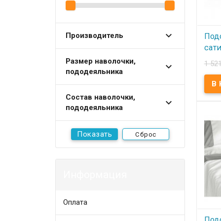
Производитель
Под
сати
пер
Размер наволочки,
1 52
см.
пододеяльника
В
Состав наволочки,
Подо
пододеяльника
одно
160х2
хлопо
ПВХ. 
Сброс
(Турц
Информация
Оплата
Под