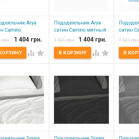
одеяльник Arya
Пододеяльник Arya
Пододея
н Camino
сатин Camino мятный
сатин C
сиковый 160х220
160х220 см.
160х220
1 404 грн.
1 404 грн.
1 грн.
1 521 грн.
1 521 грн
В наличии
В нал




 наличии
Пододеяльник Arya
Пододеяль
однотонный сатин. Размер:
однотонны
деяльник Arya
160х220 см. Состав: 100%
160х220 с
тонный сатин. Размер:
хлопок, сатин. Упаковка:
хлопок, са
20 см. Состав: 100%
ПВХ. Производитель: Arya
ПВХ. Прои
к, сатин. Упаковка:
(Турция).
(Турция).
Производитель: Arya
ия).
одеяльник Sonex
Пододеяльник Sonex
Пододея