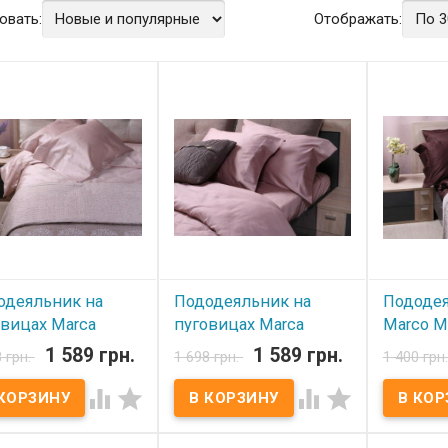
овать:
Отображать:
одеяльник на
Пододеяльник на
Пододея
овицах Marca
пуговицах Marca
Marco Mi
o Milano Golden
Marco Milano Frappe
Brown 1
1 589 грн.
1 589 грн.
8 грн.
1 698 грн.
1 400 грн
l 180х210 см
180х210 см
В нал




 наличии
В наличии
Пододеяль
Milano Dar
деяльник на пуговицах
Пододеяльник на пуговицах
см Пододе