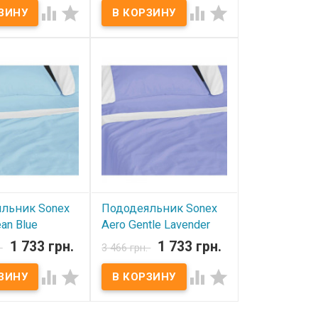
ичии
В наличии




ник Sonex Aero
Пододеяльник Sonex Aero
м Пододеяльник:
145х210 см Пододеяльник:
 Ткань: сатин
145x210 см Ткань: сатин
100% хлопок.
премиум, 100% хлопок.
ir-Tex, 100%
Вставки: Air-Tex, 100%
. Производитель:
полиэстер. Производитель:
аина).
Sonex (Украина).
льник Sonex
Пододеяльник Sonex
an Blue
Aero Gentle Lavender
 см
160х220 см
1 733 грн.
1 733 грн.
.
3 466 грн.
ичии
В наличии




ник Sonex Aero
Пододеяльник Sonex Aero
м Пододеяльник:
160х220 см Пододеяльник:
 Ткань: сатин
160x220 см Ткань: сатин