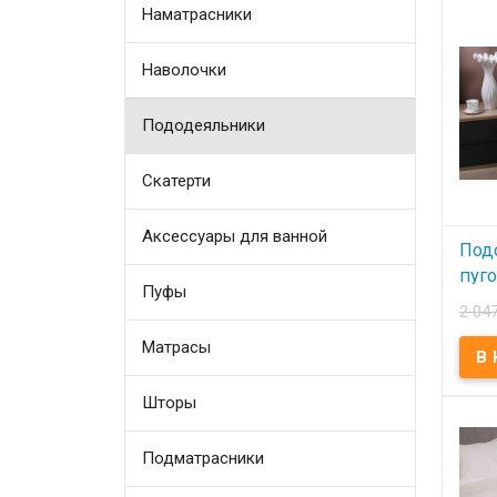
Marca
Наматрасники
Pearl
Подо
Ткань
Прои
Наволочки
Marco
Пододеяльники
Скатерти
Аксессуары для ванной
Под
пуг
Пуфы
Marc
2 04
Bieg
Матрасы
В
Шторы
Подо
Marca
Biege
Подо
Подматрасники
Ткань
Цвет
Прои