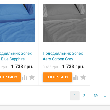
ум, 100% хлопок.
премиум, 100% хлопок.
премиум, 
ки: Air-Tex, 100%
Вставки: Air-Tex, 100%
Вставки: A
эстер. Производитель:
полиэстер. Производитель:
полиэстер
 (Украина).
Sonex (Украина).
Sonex (Укр
одеяльник Sonex
Пододеяльник Sonex
 Blue Sapphire
Aero Carbon Grey
х220 см
160х220 см
1 733 грн.
1 733 грн.
6 грн.
3 466 грн.
 наличии
В наличии




деяльник Sonex Aero
Пододеяльник Sonex Aero
220 см Пододеяльник:
160х220 см Пододеяльник:
20 см Ткань: сатин
160x220 см Ткань: сатин
ум, 100% хлопок.
премиум, 100% хлопок.
ки: Air-Tex, 100%
Вставки: Air-Tex, 100%
1
2
...
39
→
эстер. Производитель:
полиэстер. Производитель:
 (Украина).
Sonex (Украина).