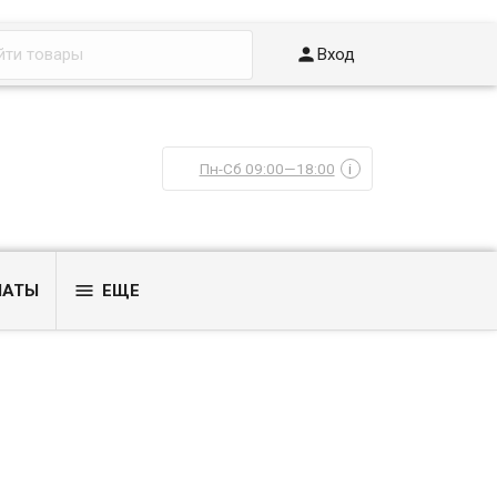

Вход
Пн-Сб 09:00—18:00
i

ЛАТЫ
ЕЩЕ