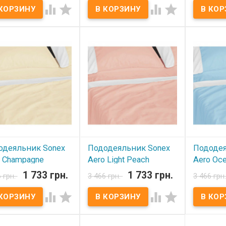
 наличии
В наличии
В нал




деяльник Sonex Aero
Пододеяльник Sonex Aero
Пододеяль
210 см Пододеяльник:
145х210 см Пододеяльник:
145х210 с
10 см Ткань: сатин
145x210 см Ткань: сатин
145x210 см
ум, 100% хлопок.
премиум, 100% хлопок.
премиум, 
ки: Air-Tex, 100%
Вставки: Air-Tex, 100%
Вставки: A
эстер. Производитель:
полиэстер. Производитель:
полиэстер
 (Украина).
Sonex (Украина).
Sonex (Укр
одеяльник Sonex
Пододеяльник Sonex
Пододея
o Champagne
Aero Light Peach
Aero Oce
х220 см
160х220 см
160х220
1 733 грн.
1 733 грн.
6 грн.
3 466 грн.
3 466 грн
 наличии
В наличии
В нал




деяльник Sonex Aero
Пододеяльник Sonex Aero
Пододеяль
220 см Пододеяльник:
160х220 см Пододеяльник:
160х220 с
20 см Ткань: сатин
160x220 см Ткань: сатин
160x220 см