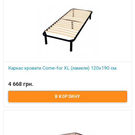
крепление ножек Каркас комплектуется 5-ю цилиндрическими
металлическими ножками (опорами), изготовленных из трубы
диаметром 50 мм. По углам каркаса расположены «косынки» для
крепления основных 4 ножек (опор) и 1 ножка (опора) на
центральной (разделительной) церге. Расстояние между
ламелями 4,5 см. Экологически чистые материалы и технологии
Обеспечивает отличную циркуляцию воздуха ​
Каркас кровати Come-for XL (ламели) 120х190 см.
В наличии
4 668 грн.
Каркас кровати XL ортопедический изготовлен из
металлического профиля цельносварной).
Описание:Ортопедические решетки в кровати можно
использовать под любые матрацы, не зависимо от их
конструкции. При повышенной нагрузке на матрац
ортопедические ламели способствуют оптимальному балансу и
правильному положению тела и позвоночника во время сна,
благодаря своим пружинистым свойствам. Каркас
комплектуется 5-ю цилиндрическими металлическими ножками
(опорами), изготовленных из трубы диаметром 50 мм. По углам
каркаса расположены «косынки» для крепления основных 4
ножек (опор) и 1 ножка (опора) на центральной (разделительной)
церге. Расстояние между ламелями 4,5 см. Ортопедический