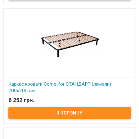
Описание:
Ортопедические решетки в кровати можно
использовать под любые матрацы, не зависимо от их
конструкции. При повышенной нагрузке на матрац
ортопедические ламели способствуют оптимальному балансу и
правильному положению тела и позвоночника во время сна,
благодаря своим пружинистым свойствам.
Каркас комплектуется 6-ю цилиндрическими металлическими
ножками (опорами), изготовленных из трубы диаметром 50 мм.
По углам каркаса расположены «косынки» для крепления
основных 4 ножек (опор) и 2 ножками (опорами) на центральной
(разделительной) церге. Расстояние между ламелями 6,5 см.
Ортопедический эффект в каркасах достигается за счет
использования гнутоклееных буковых ламелей шириной 68 мм и
толщиной 8 мм.
Ножки каркасов оснащены пластиковыми подножками,
регулируемыми по высоте. Это позволяет надежно установить
каркас (без перекосов и качания) даже на неровный пол, а также
предотвратить возможные повреждения (царапины) напольного
покрытия.
Производитель:
Come-for (Украина).
Каркас кровати Come-for СТАНДАРТ (ламели)
200х200 см.
6 252 грн.
В наличии
Каркас кровати ортопедический двуспальный изготовлен из
металлического профиля (цельносварной).
Описание:
Ортопедические решетки в кровати можно
использовать под любые матрацы, не зависимо от их
конструкции. При повышенной нагрузке на матрац
ортопедические ламели способствуют оптимальному балансу и
правильному положению тела и позвоночника во время сна,
благодаря своим пружинистым свойствам.