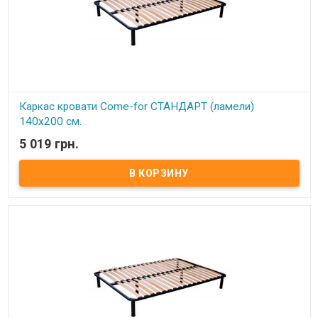
эффект в каркасах достигается за счет использования
гнутоклееных буковых ламелей шириной 68 мм и толщиной 8 мм.
Ножки каркасов оснащены пластиковыми подножками,
регулируемыми по высоте. Это позволяет надежно установить
каркас (без перекосов и качания) даже на неровный пол, а также
предотвратить возможные повреждения (царапины) напольного
покрытия. Производитель: Come-for (Украина).
Каркас кровати Come-for СТАНДАРТ (ламели)
140х200 см.
5 019 грн.
В наличии
Каркас кровати ортопедический двуспальный изготовлен из
металлического профиля (цельносварной).
Описание:
Ортопедические решетки в кровати можно
использовать под любые матрацы, не зависимо от их
конструкции. При повышенной нагрузке на матрац
ортопедические ламели способствуют оптимальному балансу и
правильному положению тела и позвоночника во время сна,
благодаря своим пружинистым свойствам.
Каркас комплектуется 6-ю цилиндрическими металлическими
ножками (опорами), изготовленных из трубы диаметром 50 мм.
По углам каркаса расположены «косынки» для крепления
основных 4 ножек (опор) и 2 ножками (опорами) на центральной
(разделительной) церге. Расстояние между ламелями 65 мм
Ортопедический эффект в каркасах достигается за счет
использования гнутоклееных буковых ламелей шириной 68 мм и
толщиной 8 мм.
Ножки каркасов оснащены пластиковыми подножками,
регулируемыми по высоте. Это позволяет надежно установить