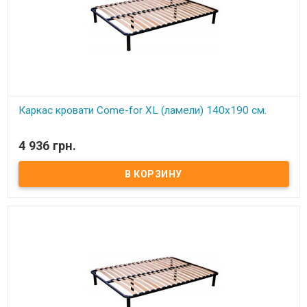
эффект в каркасах достигается за счет использования
гнутоклееных буковых ламелей шириной 68 мм и толщиной 8 мм.
Ножки каркасов оснащены пластиковыми подножками,
регулируемыми по высоте. Это позволяет надежно установить
каркас (без перекосов и качания) даже на неровный пол, а также
предотвратить возможные повреждения (царапины) напольного
покрытия. Производитель: Come-for (Украина).
Каркас кровати Come-for XL (ламели) 140х190 см.
В наличии
4 936 грн.
Каркас кровати XL ортопедический двуспальный изготовлен из
металлического профиля цельносварной. Нагрузка до 150 кг на
одно спальное место Цельносварная рама из металлического
профиля, с поперечным ребром жесткости Покрытие металла
устойчиво к царапинам и ржавчине Упругие ортопедические
буковые ламели, оптимальное расстояние между ламелями (4,5
см) Высота каркаса с ножками регулируется в пределах 28-30 см
Регулируемые по высоте металлические ножки 25-28 см Удобное
крепление ножек Каркас комплектуется 6-ю цилиндрическими
металлическими ножками (опорами), изготовленных из трубы
диаметром 30 мм. По углам каркаса расположены «косынки» для
крепления основных 4 ножек (опор) и 2 ножками (опорами) на
центральной (разделительной) церге. Экологически чистые
материалы и технологии Обеспечивает отличную циркуляцию
воздуха ​