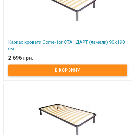
Каркас кровати Come-for СТАНДАРТ (ламели) 90х190
см.
2 696 грн.
В наличии
Каркас кровати ортопедический двуспальный изготовлен из
металлического профиля цельносварной).
Описание:Ортопедические решетки в кровати можно
использовать под любые матрацы, не зависимо от их
конструкции. При повышенной нагрузке на матрац
ортопедические ламели способствуют оптимальному балансу и
правильному положению тела и позвоночника во время сна,
благодаря своим пружинистым свойствам. Каркас
комплектуется 4-мя цилиндрическими металлическими ножками
(опорами), изготовленных из трубы диаметром 50 мм. По углам
каркаса расположены «косынки» для крепления основных 4
ножек (опор). Расстояние между ламелями 6,5 см.
Ортопедический эффект в каркасах достигается за счет
использования гнутоклееных буковых ламелей шириной 68 мм и
толщиной 8 мм. Ножки каркасов оснащены пластиковыми
подножками, регулируемыми по высоте. Это позволяет надежно
установить каркас (без перекосов и качания) даже на неровный
пол, а также предотвратить возможные повреждения (царапины)
напольного покрытия. Производитель: Come-for (Украина).