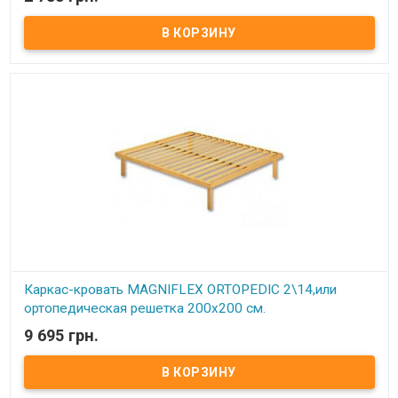
В наличии
Каркас кровати ортопедический изготовлен из металлического
профиля цельносварной. Описание:Ортопедические решетки в
кровати можно использовать под любые матрацы, не зависимо
от их конструкции. При повышенной нагрузке на матрац
ортопедические ламели способствуют оптимальному балансу и
правильному положению тела и позвоночника во время сна,
благодаря своим пружинистым свойствам. Каркас
комплектуется 4-мя цилиндрическими металлическими ножками
(опорами), изготовленных из трубы диаметром 50 мм. По углам
каркаса расположены «косынки» для крепления основных 4
ножек (опор).​ Расстояние между ламелями 6,5 см.
Ортопедический эффект в каркасах достигается за счет
использования гнутоклееных буковых ламелей шириной 68 мм и
толщиной 8 мм. Ножки каркасов оснащены пластиковыми
подножками, регулируемыми по высоте. Это позволяет надежно
установить каркас (без перекосов и качания) даже на неровный
пол, а также предотвратить возможные повреждения (царапины)
напольного покрытия. Производитель: Come-for (Украина).
Каркас-кровать MAGNIFLEX ORTOPEDIC 2\14,или
ортопедическая решетка 200х200 см.
9 695 грн.
В наличии
Каркас-кровать MAGNIFLEX ORTOPEDIC 2\14,или
ортопедическая решетка.
Описание:
Тот, кто желает улучшить качество сна, делая акцент