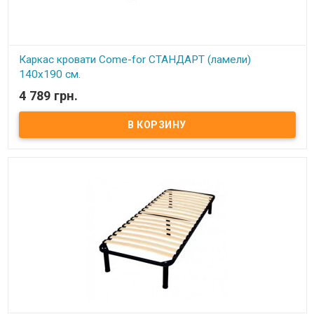
каркас (без перекосов и качания) даже на неровный пол, а также
предотвратить возможные повреждения (царапины) напольного
покрытия.
Производитель:
Come-for (Украина).
Каркас кровати Come-for СТАНДАРТ (ламели)
140х190 см.
4 789 грн.
В наличии
Каркас кровати ортопедический двуспальный изготовлен из
металлического профиля цельносварной.
Описание:Ортопедические решетки в кровати можно
использовать под любые матрацы, не зависимо от их
конструкции. При повышенной нагрузке на матрац
ортопедические ламели способствуют оптимальному балансу и
правильному положению тела и позвоночника во время сна,
благодаря своим пружинистым свойствам. Каркас
комплектуется 6-ю цилиндрическими металлическими ножками
(опорами), изготовленных из трубы диаметром 50 мм. По углам
каркаса расположены «косынки» для крепления основных 4
ножек (опор) и 2 ножками (опорами) на центральной
(разделительной) церге. Расстояние между ламелями 6,5 см.
Ортопедический эффект в каркасах достигается за счет
использования гнутоклееных буковых ламелей шириной 68 мм и
толщиной 8 мм. Ножки каркасов оснащены пластиковыми
подножками, регулируемыми по высоте. Это позволяет надежно
установить каркас (без перекосов и качания) даже на неровный
пол, а также предотвратить возможные повреждения (царапины)
напольного покрытия. Производитель: Come-for (Украина).