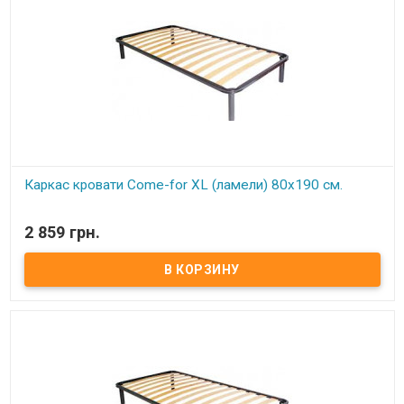
Каркас комплектуется 6-ю цилиндрическими металлическими
ножками (опорами), изготовленных из трубы диаметром 50 мм.
По углам каркаса расположены «косынки» для крепления
основных 4 ножек (опор) и 2 ножками (опорами) на центральной
(разделительной) церге. Расстояние между ламелями 6,5 см.
Ортопедический эффект в каркасах достигается за счет
использования гнутоклееных буковых ламелей шириной 68 мм и
толщиной 8 мм.
Ножки каркасов оснащены пластиковыми подножками,
регулируемыми по высоте. Это позволяет надежно установить
каркас (без перекосов и качания) даже на неровный пол, а также
предотвратить возможные повреждения (царапины) напольного
покрытия.
Производитель:
Come-for (Украина).
Каркас кровати Come-for XL (ламели) 80х190 см.
В наличии
2 859 грн.
Каркас кровати XL ортопедический изготовлен из
металлического профиля цельносварной. Нагрузка до 150 кг на
одно спальное место Цельносварная рама из металлического
профиля, с поперечным ребром жесткости Покрытие металла
устойчиво к царапинам и ржавчине Упругие ортопедические
буковые ламели, оптимальное расстояние между ламелями (4,5
см) Высота каркаса с ножками регулируется в пределах 28-30 см
Регулируемые по высоте металлические ножки 25-28 см Удобное
крепление ножек В односпальных моделях 4 ножки, в
двуспальных - 6 Экологически чистые материалы и технологии
Обеспечивает отличную циркуляцию воздуха ​