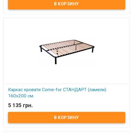
Описание:
Ортопедические решетки в кровати можно
использовать под любые матрацы, не зависимо от их
конструкции. При повышенной нагрузке на матрац
ортопедические ламели способствуют оптимальному балансу и
правильному положению тела и позвоночника во время сна,
благодаря своим пружинистым свойствам.
Каркас комплектуется 6-ю цилиндрическими металлическими
ножками (опорами), изготовленных из трубы диаметром 50 мм.
По углам каркаса расположены «косынки» для крепления
основных 4 ножек (опор) и 2 ножками (опорами) на центральной
(разделительной) церге. Расстояние между ламелями 4,5 см.
Ортопедический эффект в каркасах достигается за счет
использования гнутоклееных буковых ламелей шириной 68 мм и
толщиной 8 мм.
Ножки каркасов оснащены пластиковыми подножками,
регулируемыми по высоте. Это позволяет надежно установить
каркас (без перекосов и качания) даже на неровный пол, а также
предотвратить возможные повреждения (царапины) напольного
покрытия.
Производитель:
Come-for (Украина).
Каркас кровати Come-for СТАНДАРТ (ламели)
160х200 см.
5 135 грн.
В наличии
Каркас кровати ортопедический двуспальный изготовлен из
металлического профиля (цельносварной).
Описание:
Ортопедические решетки в кровати можно
использовать под любые матрацы, не зависимо от их
конструкции. При повышенной нагрузке на матрац