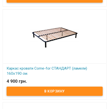
одно спальное место Цельносварная рама из металлического
профиля, с поперечным ребром жесткости Покрытие металла
устойчиво к царапинам и ржавчине Упругие ортопедические
буковые ламели, оптимальное расстояние между ламелями (4,5
см) Высота каркаса с ножками регулируется в пределах 28-30 см
Регулируемые по высоте металлические ножки 25-28 см Удобное
крепление ножек В односпальных моделях 4 ножки, в
двуспальных - 6 Экологически чистые материалы и технологии
Обеспечивает отличную циркуляцию воздуха ​
Каркас кровати Come-for СТАНДАРТ (ламели)
160х190 см.
4 900 грн.
В наличии
Каркас кровати ортопедический двуспальный изготовлен из
металлического профиля (цельносварной).
Описание:
Ортопедические решетки в кровати можно
использовать под любые матрацы, не зависимо от их
конструкции. При повышенной нагрузке на матрац
ортопедические ламели способствуют оптимальному балансу и
правильному положению тела и позвоночника во время сна,