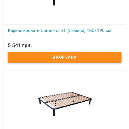
Каркас кровати Come-for XL (ламели) 180х190 см.
В наличии
5 541 грн.
Каркас кровати XL ортопедический двуспальный изготовлен из
металлического профиля цельносварной. Нагрузка до 150 кг на
одно спальное место Цельносварная рама из металлического
профиля, с поперечным ребром жесткости Покрытие металла
устойчиво к царапинам и ржавчине Упругие ортопедические
буковые ламели, оптимальное расстояние между ламелями (4,5
см) Высота каркаса с ножками регулируется в пределах 28-30 см
Регулируемые по высоте металлические ножки 25-28 см Удобное
крепление ножек В односпальных моделях 4 ножки, в
двуспальных - 6 Экологически чистые материалы и технологии
Обеспечивает отличную циркуляцию воздуха