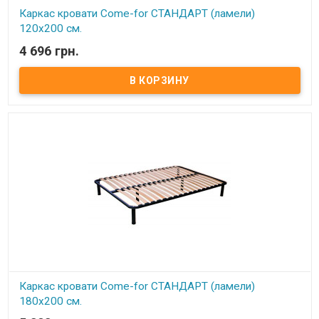
Каркас кровати Come-for СТАНДАРТ (ламели)
120х200 см.
4 696 грн.
В наличии
Каркас кровати ортопедический изготовлен из металлического
профиля цельносварной​ ​Описание:Ортопедические решетки в
кровати можно использовать под любые матрацы, не зависимо
от их конструкции. При повышенной нагрузке на матрац
ортопедические ламели способствуют оптимальному балансу и
правильному положению тела и позвоночника во время сна,
благодаря своим пружинистым свойствам. Каркас
комплектуется 5-ю цилиндрическими металлическими ножками
(опорами), изготовленных из трубы диаметром 50 мм. По углам
каркаса расположены «косынки» для крепления основных 4
ножек (опор) и 1 ножка (опора) на центральной (разделительной)
церге​. Расстояние между ламелями 6,5 см. Ортопедический
эффект в каркасах достигается за счет использования
гнутоклееных буковых ламелей шириной 68 мм и толщиной 8 мм.
Ножки каркасов оснащены пластиковыми подножками,
регулируемыми по высоте. Это позволяет надежно установить
каркас (без перекосов и качания) даже на неровный пол, а также
предотвратить возможные повреждения (царапины) напольного
покрытия. Производитель: Come-for (Украина).
Каркас кровати Come-for СТАНДАРТ (ламели)
180х200 см.