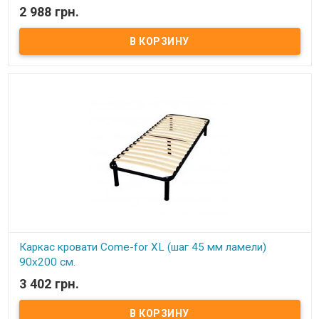
В наличии
2 988 грн.
Каркас кровати XL ортопедический изготовлен из
металлического профиля цельносварной. Нагрузка до 150 кг на
одно спальное место Цельносварная рама из металлического
профиля, с поперечным ребром жесткости Покрытие металла
устойчиво к царапинам и ржавчине Упругие ортопедические
буковые ламели, оптимальное расстояние между ламелями (4,5
см) Высота каркаса с ножками регулируется в пределах 28-30 см
Регулируемые по высоте металлические ножки 25-28 см Удобное
крепление ножек В односпальных моделях 4 ножки, в
двуспальных - 6 Экологически чистые материалы и технологии
Обеспечивает отличную циркуляцию воздуха ​
Каркас кровати Come-for XL (шаг 45 мм ламели)
90х200 см.
3 402 грн.
В наличии
Каркас кровати XL ортопедический изготовлен из
металлического профиля цельносварной. Нагрузка до 150 кг на