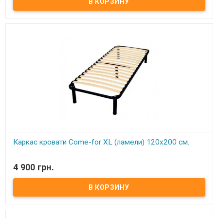
одно спальное место Цельносварная рама из металлического
профиля, с поперечным ребром жесткости Покрытие металла
устойчиво к царапинам и ржавчине Упругие ортопедические
буковые ламели, оптимальное расстояние между ламелями (4,5
см) Высота каркаса с ножками регулируется в пределах 28-30 см
Регулируемые по высоте металлические ножки 25-28 см Удобное
крепление ножек В односпальных моделях 4 ножки, в
двуспальных - 6 Экологически чистые материалы и технологии
Обеспечивает отличную циркуляцию воздуха
Каркас кровати Come-for XL (ламели) 120х200 см.
В наличии
4 900 грн.
Каркас кровати XL ортопедический изготовлен из
металлического профиля цельносварной. Нагрузка до 150 кг на
одно спальное место Цельносварная рама из металлического
профиля, с поперечным ребром жесткости Покрытие металла
устойчиво к царапинам и ржавчине Упругие ортопедические
буковые ламели, оптимальное расстояние между ламелями (4,5
см) Высота каркаса с ножками регулируется в пределах 28-30 см
Регулируемые по высоте металлические ножки 25-28 см Удобное