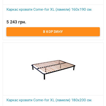
Каркас кровати Come-for XL (ламели) 160х190 см.
В наличии
5 243 грн.
Каркас кровати XL ортопедический двуспальный изготовлен из
металлического профиля цельносварной. Нагрузка до 150 кг на
одно спальное место Цельносварная рама из металлического
профиля, с поперечным ребром жесткости Покрытие металла
устойчиво к царапинам и ржавчине Упругие ортопедические
буковые ламели, оптимальное расстояние между ламелями (4,5
см) Высота каркаса с ножками регулируется в пределах 28-30 см
Регулируемые по высоте металлические ножки 25-28 см Удобное
крепление ножек В односпальных моделях 4 ножки, в
двуспальных - 6 Экологически чистые материалы и технологии
Обеспечивает отличную циркуляцию воздуха
Каркас кровати Come-for XL (ламели) 180х200 см.