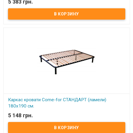
5 383 грн.
В наличии
Каркас кровати ортопедический двуспальный изготовлен из
металлического профиля (цельносварной).
Описание:
Ортопедические решетки в кровати можно
использовать под любые матрацы, не зависимо от их
конструкции. При повышенной нагрузке на матрац
ортопедические ламели способствуют оптимальному балансу и
правильному положению тела и позвоночника во время сна,
благодаря своим пружинистым свойствам.
Каркас комплектуется 6-ю цилиндрическими металлическими
ножками (опорами), изготовленных из трубы диаметром 50 мм.
По углам каркаса расположены «косынки» для крепления
основных 4 ножек (опор) и 2 ножками (опорами) на центральной
(разделительной) церге. Расстояние между ламелями 6,5 см.
Ортопедический эффект в каркасах достигается за счет
использования гнутоклееных буковых ламелей шириной 68 мм и
толщиной 8 мм.
Ножки каркасов оснащены пластиковыми подножками,
регулируемыми по высоте. Это позволяет надежно установить
каркас (без перекосов и качания) даже на неровный пол, а также
предотвратить возможные повреждения (царапины) напольного
покрытия.
Производитель:
Come-for (Украина).
Каркас кровати Come-for СТАНДАРТ (ламели)
180х190 см.
5 148 грн.
В наличии
Каркас кровати ортопедический двуспальный изготовлен из
металлического профиля (цельносварной).