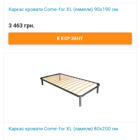
Каркас кровати Come-for XL (ламели) 90х190 см.
В наличии
3 463 грн.
Каркас кровати XL ортопедический изготовлен из
металлического профиля цельносварной. Нагрузка до 150 кг на
одно спальное место Цельносварная рама из металлического
профиля, с поперечным ребром жесткости Покрытие металла
устойчиво к царапинам и ржавчине Упругие ортопедические
буковые ламели, оптимальное расстояние между ламелями (4,5
см) Высота каркаса с ножками регулируется в пределах 28-30 см
Регулируемые по высоте металлические ножки 25-28 см Удобное
крепление ножек В односпальных моделях 4 ножки, в
двуспальных - 6 Экологически чистые материалы и технологии
Обеспечивает отличную циркуляцию воздуха ​
Каркас кровати Come-for XL (ламели) 80х200 см.