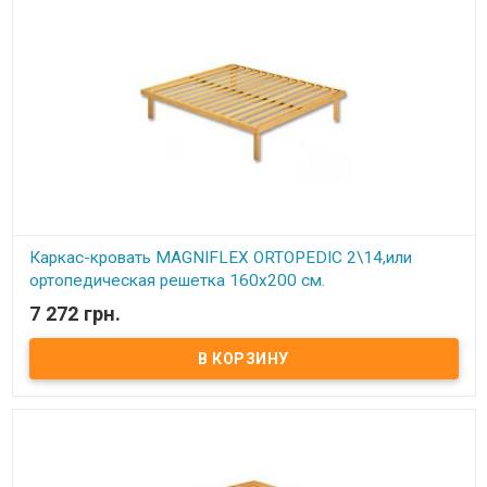
ортопедические ламели способствуют оптимальному балансу и
правильному положению тела и позвоночника во время сна,
благодаря своим пружинистым свойствам.
Каркас комплектуется 6-ю цилиндрическими металлическими
ножками (опорами), изготовленных из трубы диаметром 50 мм.
По углам каркаса расположены «косынки» для крепления
основных 4 ножек (опор) и 2 ножками (опорами) на центральной
(разделительной) церге. Расстояние между ламелями 6,5 см.
Ортопедический эффект в каркасах достигается за счет
использования гнутоклееных буковых ламелей шириной 68 мм и
толщиной 8 мм.
Ножки каркасов оснащены пластиковыми подножками,
регулируемыми по высоте. Это позволяет надежно установить
каркас (без перекосов и качания) даже на неровный пол, а также
предотвратить возможные повреждения (царапины) напольного
покрытия.
Производитель:
Come-for (Украина).
Каркас-кровать MAGNIFLEX ORTOPEDIC 2\14,или
ортопедическая решетка 160х200 см.
7 272 грн.
В наличии
Каркас-кровать MAGNIFLEX ORTOPEDIC 2\14,или
ортопедическая решетка.
Описание:
Тот, кто желает улучшить качество сна, делая акцент
на практичность и экономичность, найдет решение проблем,
остановив свой выбор на каркас-кровати Magniflex Anatomic.
Планки 38х10мм крепятся к корпусу с помощью каучуковых
соединений, благодаря горизонтальной направленности
которых обеспечивается полная адаптация к форме тела без
шума.
Каркас-кровать Magniflex Anatomic создает наиболее удобные и
здоровые условия для отдыха и сну.