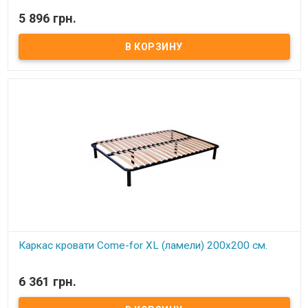
В наличии
5 896 грн.
Каркас кровати XL ортопедический двуспальный изготовлен из
металлического профиля цельносварной. Нагрузка до 150 кг на
одно спальное место Цельносварная рама из металлического
профиля, с поперечным ребром жесткости Покрытие металла
устойчиво к царапинам и ржавчине Упругие ортопедические
буковые ламели, оптимальное расстояние между ламелями (4,5
см) Высота каркаса с ножками регулируется в пределах 28-30 см
Регулируемые по высоте металлические ножки 25-28 см Удобное
крепление ножек В односпальных моделях 4 ножки, в
двуспальных - 6 Экологически чистые материалы и технологии
Обеспечивает отличную циркуляцию воздуха
Каркас кровати Come-for XL (ламели) 200х200 см.
В наличии
6 361 грн.
Каркас кровати XL ортопедический двуспальный изготовлен из
металлического профиля цельносварной. Нагрузка до 150 кг на