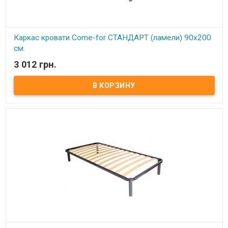
Каркас кровати Come-for СТАНДАРТ (ламели) 90х200
см.
3 012 грн.
В наличии
Каркас кровати ортопедический изготовлен из металлического
профиля цельносварной. Описание:Ортопедические решетки в
кровати можно использовать под любые матрацы, не зависимо
от их конструкции. При повышенной нагрузке на матрац
ортопедические ламели способствуют оптимальному балансу и
правильному положению тела и позвоночника во время сна,
благодаря своим пружинистым свойствам. Каркас
комплектуется 4-мя цилиндрическими металлическими ножками
(опорами), изготовленных из трубы диаметром 50 мм. По углам
каркаса расположены «косынки» для крепления основных 4
ножек (опор).​ Расстояние между ламелями 6,5 см.
Ортопедический эффект в каркасах достигается за счет
использования гнутоклееных буковых ламелей шириной 68 мм и
толщиной 8 мм. Ножки каркасов оснащены пластиковыми
подножками, регулируемыми по высоте. Это позволяет надежно
установить каркас (без перекосов и качания) даже на неровный
пол, а также предотвратить возможные повреждения (царапины)
напольного покрытия. Производитель: Come-for (Украина).