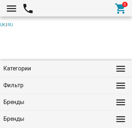



UK
|
RU

Категории

Фильтр

Бренды

Бренды