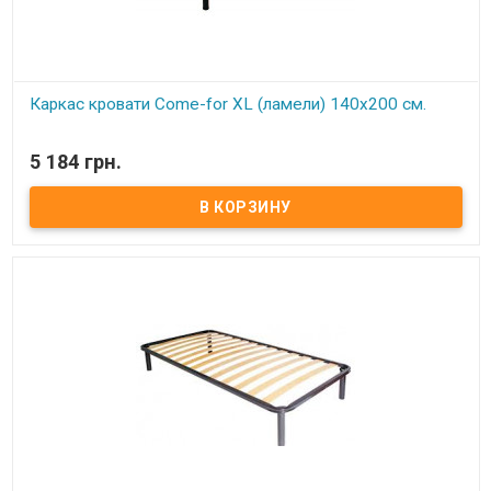
Каркас кровати Come-for XL (ламели) 140х200 см.
В наличии
5 184 грн.
Каркас кровати XL ортопедический двуспальный изготовлен из
металлического профиля цельносварной. Нагрузка до 150 кг на
одно спальное место Цельносварная рама из металлического
профиля, с поперечным ребром жесткости Покрытие металла
устойчиво к царапинам и ржавчине Упругие ортопедические
буковые ламели, оптимальное расстояние между ламелями (4,5
см) Высота каркаса с ножками регулируется в пределах 28-30 см
Регулируемые по высоте металлические ножки 25-28 см Удобное
крепление ножек Каркас комплектуется 6-ю цилиндрическими
металлическими ножками (опорами), изготовленных из трубы
диаметром 30 мм. По углам каркаса расположены «косынки» для
крепления основных 4 ножек (опор) и 2 ножками (опорами) на
центральной (разделительной) церге. Экологически чистые
материалы и технологии Обеспечивает отличную циркуляцию
воздуха