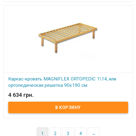
на практичность и экономичность, найдет решение проблем,
остановив свой выбор на каркас-кровати Magniflex Anatomic.
Планки 38х10мм крепятся к корпусу с помощью каучуковых
соединений, благодаря горизонтальной направленности
которых обеспечивается полная адаптация к форме тела без
шума.
Каркас-кровать Magniflex Anatomic создает наиболее удобные и
здоровые условия для отдыха и сну.
Благодаря крепкой конструкции, эстетическому исполнению
каркас-кровати Magniflex Anatomic заинтересует тех, кто ценит
комфорт и практичность.
Производитель:
MAGNIFLEX® S.p.A. (Италия).
Каркас-кровать MAGNIFLEX ORTOPEDIC 1\14, или
ортопедическая решетка 90х190 см.
4 634 грн.
В наличии
Каркас-кровать MAGNIFLEX ORTOPEDIC 2\14,или
ортопедическая решетка.
Описание:
Тот, кто желает улучшить качество сна, делая акцент
на практичность и экономичность, найдет решение проблем,
остановив свой выбор на каркас-кровати Magniflex Anatomic.
Планки 38х10мм крепятся к корпусу с помощью каучуковых
соединений, благодаря горизонтальной направленности
которых обеспечивается полная адаптация к форме тела без
1
2
3
4
→
шума.