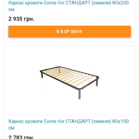
Каркас кровати Come-for СТАНДАРТ (ламели) 80х200
см.
2 935 грн.
В наличии
Каркас кровати ортопедический изготовлен из металлического
профиля цельносварной. Описание:Ортопедические решетки в
кровати можно использовать под любые матрацы, не зависимо
от их конструкции. При повышенной нагрузке на матрац
ортопедические ламели способствуют оптимальному балансу и
правильному положению тела и позвоночника во время сна,
благодаря своим пружинистым свойствам. Каркас
комплектуется 4-мя цилиндрическими металлическими ножками
(опорами), изготовленных из трубы диаметром 50 мм. По углам
каркаса расположены «косынки» для крепления основных 4
ножек (опор).​ Расстояние между ламелями 6,5 см.
Ортопедический эффект в каркасах достигается за счет
использования гнутоклееных буковых ламелей шириной 68 мм и
толщиной 8 мм. Ножки каркасов оснащены пластиковыми
подножками, регулируемыми по высоте. Это позволяет надежно
установить каркас (без перекосов и качания) даже на неровный
пол, а также предотвратить возможные повреждения (царапины)
напольного покрытия. Производитель: Come-for (Украина).
Каркас кровати Come-for СТАНДАРТ (ламели) 80х190
см.
2 783 грн.