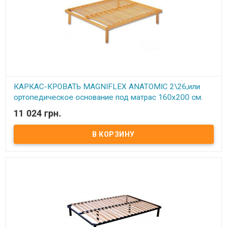
Благодаря крепкой конструкции, эстетическому исполнению
каркас-кровати Magniflex Anatomic заинтересует тех, кто ценит
комфорт и практичность.
Производитель:
MAGNIFLEX® S.p.A. (Италия).
КАРКАС-КРОВАТЬ MAGNIFLEX ANATOMIC 2\26,или
ортопедическое основание под матрас 160х200 см.
11 024 грн.
В наличии
КАРКАС-КРОВАТЬ MAGNIFLEX ANATOMIC 2\26,или
ортопедическое основание под матрас.
Описание:
Предлагаем наилучшее для настоящего отдыха.
Планки 38х8мм присоединяются попарно к корпусу с помощью
гибких каучуковых соединений, благодаря горизонтальной и
вертикальной направленности которых обеспечивается полная
анатомическая адаптация к форме тела без наименьшего скрипа
Производитель:
MAGNIFLEX® S.p.A. (Италия).