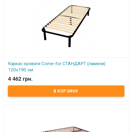
благодаря своим пружинистым свойствам.
Каркас комплектуется 6-ю цилиндрическими металлическими
ножками (опорами), изготовленных из трубы диаметром 50 мм.
По углам каркаса расположены «косынки» для крепления
основных 4 ножек (опор) и 2 ножками (опорами) на центральной
(разделительной) церге. Расстояние между ламелями 6,5 см.
Ортопедический эффект в каркасах достигается за счет
использования гнутоклееных буковых ламелей шириной 68 мм и
толщиной 8 мм.
Ножки каркасов оснащены пластиковыми подножками,
регулируемыми по высоте. Это позволяет надежно установить
каркас (без перекосов и качания) даже на неровный пол, а также
предотвратить возможные повреждения (царапины) напольного
покрытия.
Производитель:
Come-for (Украина).
Каркас кровати Come-for СТАНДАРТ (ламели)
120х190 см.
4 462 грн.
В наличии
Каркас кровати ортопедический изготовлен из металлического
профиля цельносварной​ ​Описание:Ортопедические решетки в
кровати можно использовать под любые матрацы, не зависимо
от их конструкции. При повышенной нагрузке на матрац
ортопедические ламели способствуют оптимальному балансу и
правильному положению тела и позвоночника во время сна,
благодаря своим пружинистым свойствам. Каркас
комплектуется 5-ю цилиндрическими металлическими ножками
(опорами), изготовленных из трубы диаметром 50 мм. По углам
каркаса расположены «косынки» для крепления основных 4
ножек (опор) и 1 ножка (опора) на центральной (разделительной)
церге​. Расстояние между ламелями 6,5 см. Ортопедический