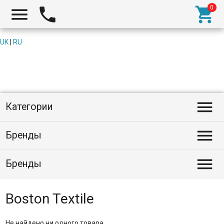



UK
|
RU

Категории

Бренды

Бренды
Boston Textile
Не найдено ни одного товара.