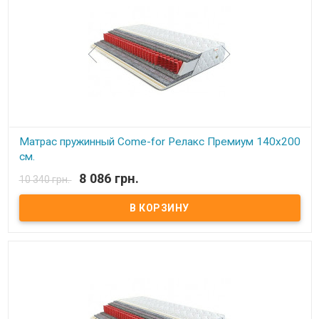
ортопедические и анатомические свойства. В данном блоке
каждая пружинка зашивается в отдельный текстильный
кармашек, соединенный с соседними кармашками.
Сгруппированные таким образом пружины позволяют достичь
высокой точечной гибкости и, как следствие, идеально
поддерживают позвоночник. Производитель: Come-for
(Украина).
Матрас пружинный Come-for Релакс Премиум 140x200
см.
8 086 грн.
10 340 грн.
В наличии
Матрас пружинный Come-for Релакс Премиум. Высота: 23 см.
Весовая нагрузка на место: 140 кг. Обивка: Чехол матраца
«Практик» состоит из простеганных между собой жаккарда и
синтепона, с зимней стороны чехол дополнительно простеган с
шерстью, с летней – хлопком. Описание: Модель является
ассиметричной с эффектом «зима-лето».В качестве основы –
пружинный блок Pocket Spring. Благодаря своей высокой
точечной эластичности Pocket Spring, имеет высокие
ортопедические и анатомические свойства. В данном блоке
каждая пружинка зашивается в отдельный текстильный
кармашек, соединенный с соседними кармашками.
Сгруппированные таким образом пружины позволяют достичь
высокой точечной гибкости и, как следствие, идеально
поддерживают позвоночник. Производитель: Come-for