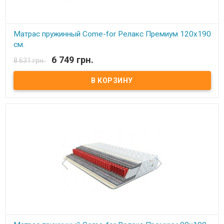
Матрас пружинный Come-for Релакс Премиум 120x190
см.
6 749 грн.
8 631 грн.
В наличии
Матрас пружинный Come-for Релакс Премиум. Высота: 23 см.
Весовая нагрузка на место: 140 кг. Обивка: Чехол матраца
«Практик» состоит из простеганных между собой жаккарда и
синтепона, с зимней стороны чехол дополнительно простеган с
шерстью, с летней – хлопком. Описание: Модель является
ассиметричной с эффектом «зима-лето».В качестве основы –
пружинный блок Pocket Spring. Благодаря своей высокой
точечной эластичности Pocket Spring, имеет высокие
ортопедические и анатомические свойства. В данном блоке
каждая пружинка зашивается в отдельный текстильный
кармашек, соединенный с соседними кармашками.
Сгруппированные таким образом пружины позволяют достичь
высокой точечной гибкости и, как следствие, идеально
поддерживают позвоночник. Производитель: Come-for
(Украина).