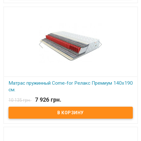
синтепона, с зимней стороны чехол дополнительно простеган с
шерстью, с летней – хлопком. Описание: Модель является
ассиметричной с эффектом «зима-лето».В качестве основы –
пружинный блок Pocket Spring. Благодаря своей высокой
точечной эластичности Pocket Spring, имеет высокие
ортопедические и анатомические свойства. В данном блоке
каждая пружинка зашивается в отдельный текстильный
кармашек, соединенный с соседними кармашками.
Сгруппированные таким образом пружины позволяют достичь
высокой точечной гибкости и, как следствие, идеально
поддерживают позвоночник. Производитель: Come-for
(Украина).
Матрас пружинный Come-for Релакс Премиум 140x190
см.
7 926 грн.
10 135 грн.
В наличии
Матрас пружинный Come-for Релакс Премиум. Высота: 23 см.
Весовая нагрузка на место: 140 кг. Обивка: Чехол матраца
«Практик» состоит из простеганных между собой жаккарда и
синтепона, с зимней стороны чехол дополнительно простеган с
шерстью, с летней – хлопком. Описание: Модель является
ассиметричной с эффектом «зима-лето».В качестве основы –
пружинный блок Pocket Spring. Благодаря своей высокой
точечной эластичности Pocket Spring, имеет высокие