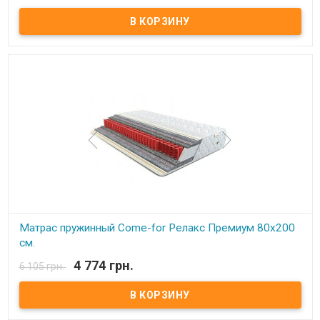
Матрас пружинный Come-for Релакс Премиум. Высота: 23 см.
Весовая нагрузка на место: 140 кг. Обивка: Чехол матраца
«Практик» состоит из простеганных между собой жаккарда и
синтепона, с зимней стороны чехол дополнительно простеган с
шерстью, с летней – хлопком. Описание: Модель является
ассиметричной с эффектом «зима-лето».В качестве основы –
пружинный блок Pocket Spring. Благодаря своей высокой
точечной эластичности Pocket Spring, имеет высокие
ортопедические и анатомические свойства. В данном блоке
каждая пружинка зашивается в отдельный текстильный
кармашек, соединенный с соседними кармашками.
Сгруппированные таким образом пружины позволяют достичь
высокой точечной гибкости и, как следствие, идеально
поддерживают позвоночник. Производитель: Come-for
(Украина).
Матрас пружинный Come-for Релакс Премиум 80x200
см.
4 774 грн.
6 105 грн.
В наличии
Матрас пружинный Come-for Релакс Премиум. Высота: 23 см.
Весовая нагрузка на место: 140 кг. Обивка: Чехол матраца
«Практик» состоит из простеганных между собой жаккарда и
синтепона, с зимней стороны чехол дополнительно простеган с