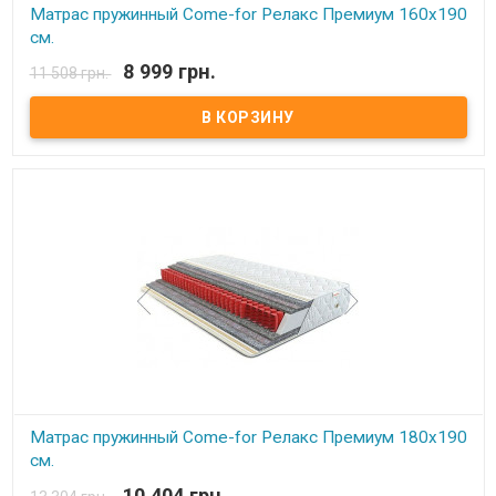
Матрас пружинный Come-for Релакс Премиум 160x190
см.
8 999 грн.
11 508 грн.
В наличии
Матрас пружинный Come-for Релакс Премиум. Высота: 23 см.
Весовая нагрузка на место: 140 кг. Обивка: Чехол матраца
«Практик» состоит из простеганных между собой жаккарда и
синтепона, с зимней стороны чехол дополнительно простеган с
шерстью, с летней – хлопком. Описание: Модель является
ассиметричной с эффектом «зима-лето».В качестве основы –
пружинный блок Pocket Spring. Благодаря своей высокой
точечной эластичности Pocket Spring, имеет высокие
ортопедические и анатомические свойства. В данном блоке
каждая пружинка зашивается в отдельный текстильный
кармашек, соединенный с соседними кармашками.
Сгруппированные таким образом пружины позволяют достичь
высокой точечной гибкости и, как следствие, идеально
поддерживают позвоночник. Производитель: Come-for
(Украина).
Матрас пружинный Come-for Релакс Премиум 180x190
см.
10 404 грн.