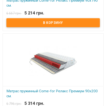
Матрас пружинный Come-for Релакс Премиум 90x190
см.
5 214 грн.
6 667 грн.
В наличии
Матрас пружинный Come-for Релакс Премиум. Высота: 23 см.
Весовая нагрузка на место: 140 кг. Обивка: Чехол матраца
«Практик» состоит из простеганных между собой жаккарда и
синтепона, с зимней стороны чехол дополнительно простеган с
шерстью, с летней – хлопком. Описание: Модель является
ассиметричной с эффектом «зима-лето».В качестве основы –
пружинный блок Pocket Spring. Благодаря своей высокой
точечной эластичности Pocket Spring, имеет высокие
ортопедические и анатомические свойства. В данном блоке
каждая пружинка зашивается в отдельный текстильный
кармашек, соединенный с соседними кармашками.
Сгруппированные таким образом пружины позволяют достичь
высокой точечной гибкости и, как следствие, идеально
поддерживают позвоночник. Производитель: Come-for
(Украина).
Матрас пружинный Come-for Релакс Премиум 90x200
см.
5 314 грн.
6 796 грн.
В наличии