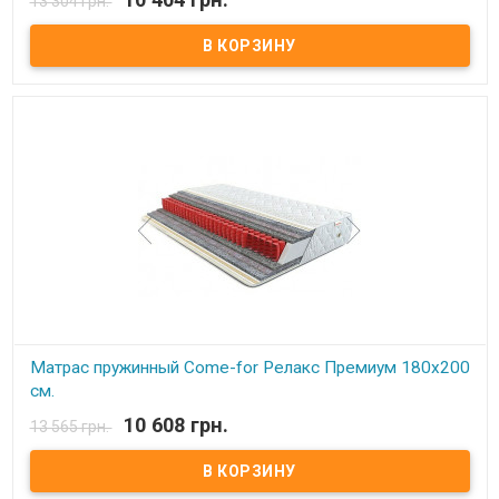
13 304 грн.
В наличии
Матрас пружинный Come-for Релакс Премиум. Высота: 23 см.
Весовая нагрузка на место: 140 кг. Обивка: Чехол матраца
«Практик» состоит из простеганных между собой жаккарда и
синтепона, с зимней стороны чехол дополнительно простеган с
шерстью, с летней – хлопком. Описание: Модель является
ассиметричной с эффектом «зима-лето».В качестве основы –
пружинный блок Pocket Spring. Благодаря своей высокой
точечной эластичности Pocket Spring, имеет высокие
ортопедические и анатомические свойства. В данном блоке
каждая пружинка зашивается в отдельный текстильный
кармашек, соединенный с соседними кармашками.
Сгруппированные таким образом пружины позволяют достичь
высокой точечной гибкости и, как следствие, идеально
поддерживают позвоночник. Производитель: Come-for
(Украина).
Матрас пружинный Come-for Релакс Премиум 180x200
см.
10 608 грн.
13 565 грн.
В наличии
Матрас пружинный Come-for Релакс Премиум. Высота: 23 см.
Весовая нагрузка на место: 140 кг. Обивка: Чехол матраца
«Практик» состоит из простеганных между собой жаккарда и