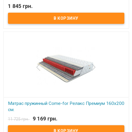
1 845 грн.
В наличии
Льняной матрас в детскую кроватку 120х60 см. (обивочная
ткань хлопок)
Размер:
120х60 см.
Наполнитель:
100%-ый иглопробивной лён.
Обивка:
хлопковая неокрашенная ткань не содержащая красок и
формальдегидов.
Описание:
Лён, как природный антисептик и материал,
сохраняющий свой температурный баланс, оберегает Вашего
ребёнка от воздействия синтетических материалов и от
"парникового эффекта" и способствует скорейшему заживлению
микротравм и царапин.
Производитель:
Lintex (Украина).
Матрас пружинный Come-for Релакс Премиум 160х200
см.
9 169 грн.
11 725 грн.
В наличии
Матрас пружинный Come-for Релакс Премиум. Высота: 23 см.