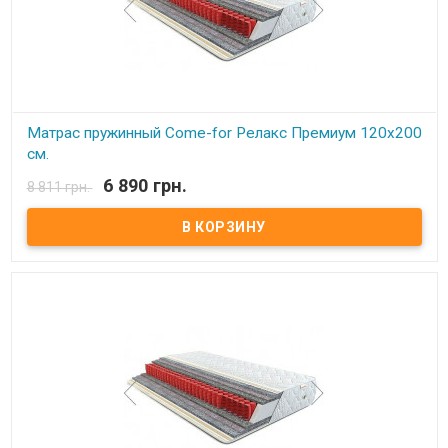
(Украина).
Матрас пружинный Come-for Релакс Премиум 120x200
см.
6 890 грн.
8 811 грн.
В наличии
Матрас пружинный Come-for Релакс Премиум. Высота: 23 см.
Весовая нагрузка на место: 140 кг. Обивка: Чехол матраца
«Практик» состоит из простеганных между собой жаккарда и
синтепона, с зимней стороны чехол дополнительно простеган с
шерстью, с летней – хлопком. Описание: Модель является
ассиметричной с эффектом «зима-лето».В качестве основы –
пружинный блок Pocket Spring. Благодаря своей высокой
точечной эластичности Pocket Spring, имеет высокие
ортопедические и анатомические свойства. В данном блоке
каждая пружинка зашивается в отдельный текстильный
кармашек, соединенный с соседними кармашками.
Сгруппированные таким образом пружины позволяют достичь
высокой точечной гибкости и, как следствие, идеально
поддерживают позвоночник. Производитель: Come-for
(Украина).