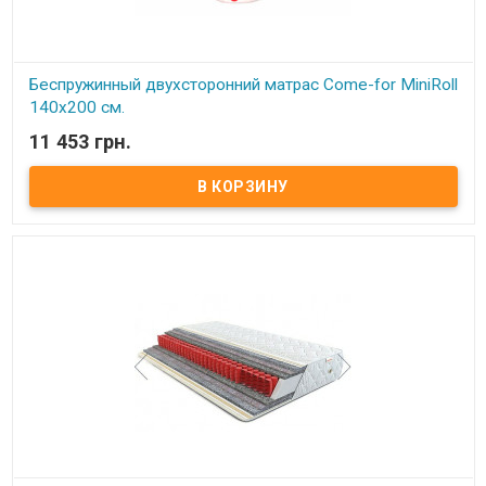
4. Пена Foam Mono;
5. Спанбонд;
6. Синтепон;
7. Жаккард .
Производитель:
Come-for (Украина).
Беспружинный двухсторонний матрас Come-for MiniRoll
140x200 см.
11 453 грн.
В наличии
Беспружинный двухсторонний матрац MiniRoll.
Весовая нагрузка на место:
120 кг.
Высота:
13 см.
Степень жесткости:
среднежесткий.
Обивка:
Чехол выполнен из качественной жаккардовой ткани.
Описание:
Ортопедический матрац MiniRoll самая простая
модель в новой линейке ТМ come-for Roll Innovation, но
достаточно эффективная. Матрац выполнен из моноблока
дышащей пены Foam Mono, благодаря ортопедическим
свойствам которой давление тела равномерно и правильно
распределяется по поверхности. Это позволяет Вам полноценно
расслабиться и отдохнуть во время сна. Пористая структура
материала обеспечивает хороший влагообмен и вентиляцию.
Матрац имеет среднюю степень жесткости.
Состав слоев:
1. Жаккард ;
2. Синтепон;
3. Спанбонд;
4. Пена Foam Mono;
5. Спанбонд;
6. Синтепон;
7. Жаккард .
Производитель:
Come-for (Украина).