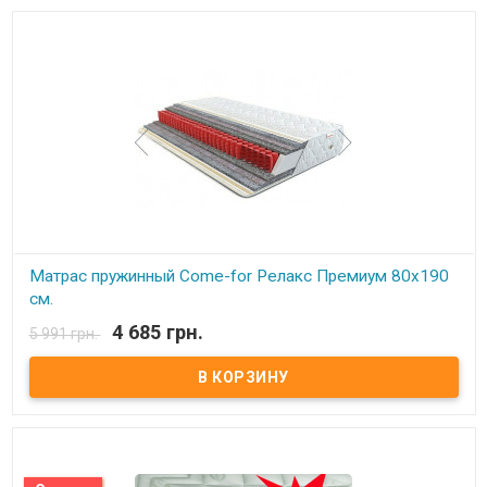
шерстью, с летней – хлопком. Описание: Модель является
ассиметричной с эффектом «зима-лето».В качестве основы –
пружинный блок Pocket Spring. Благодаря своей высокой
точечной эластичности Pocket Spring, имеет высокие
ортопедические и анатомические свойства. В данном блоке
каждая пружинка зашивается в отдельный текстильный
кармашек, соединенный с соседними кармашками.
Сгруппированные таким образом пружины позволяют достичь
высокой точечной гибкости и, как следствие, идеально
поддерживают позвоночник. Производитель: Come-for
(Украина).
Матрас пружинный Come-for Релакс Премиум 80x190
см.
4 685 грн.
5 991 грн.
В наличии
Матрас пружинный Come-for Релакс Премиум. Высота: 23 см.
Весовая нагрузка на место: 140 кг. Обивка: Чехол матраца
«Практик» состоит из простеганных между собой жаккарда и
синтепона, с зимней стороны чехол дополнительно простеган с
шерстью, с летней – хлопком. Описание: Модель является
ассиметричной с эффектом «зима-лето».В качестве основы –
пружинный блок Pocket Spring. Благодаря своей высокой
точечной эластичности Pocket Spring, имеет высокие
ортопедические и анатомические свойства. В данном блоке