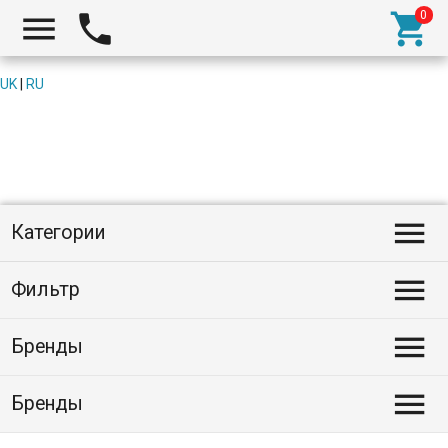



UK
|
RU

Категории

Фильтр

Бренды

Бренды