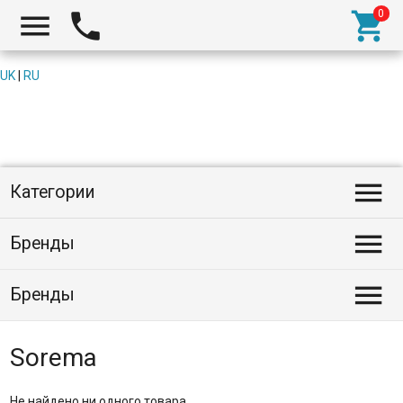



UK
|
RU

Категории

Бренды

Бренды
Sorema
Не найдено ни одного товара.