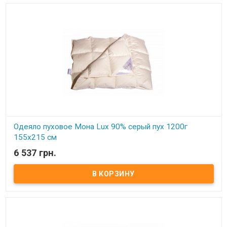
Одеяло пуховое Мона Lux 90% серый пух 1200г
155х215 см
6 537 грн.
В наличии
Одеяло пуховое Мона Lux 90% серый пух Размер: 155х215 см
Цвет: белый, кремовый Наполнитель: 90% натуральный серый
гусиный пух, 10% мелкого пера. Чехол: тик-батист, 100% хлопок
(Германия) Вес: 1200 гр. Производитель: Мона (Украина).