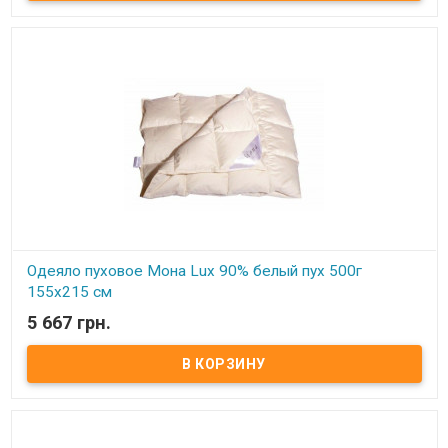
гусиный пух, 10% мелкого пера. Чехол: тик-батист, 100% хлопок
(Германия) Вес: 800 гр. Производитель: Мона (Украина).
Одеяло пуховое Мона Lux 90% белый пух 500г
155х215 см
5 667 грн.
В наличии
Одеяло пуховое Мона Lux 90% белый пух Размер: 155х215 см
Цвет: белый, кремовый Наполнитель: 90% натуральный белый
гусиный пух, 10% мелкого пера. Чехол: тик-батист, 100% хлопок
(Германия) Вес: 500 гр. Производитель: Мона (Украина).