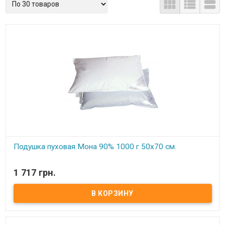



Подушка пуховая Мона 90% 1000 г 50х70 см.
В наличии
1 717 грн.
Подушка пухо-перьевая Мона 1000 г 50х70 см.
Цвет:
белый .
Наполнитель:
90% гусиный серый пух, 10% мелкого пера .
Вес:
1000 гр.
Чехол:
100% хлопок, тик.
Производитель:
Мона(Украина).