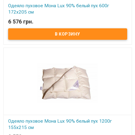
Одеяло пуховое Мона Lux 90% белый пух 600г
172х205 см
6 576 грн.
В наличии
Одеяло пуховое Мона Lux 90% белый пух Размер: 172х205 см
Цвет: белый, кремовый Наполнитель: 90% натуральный белый
гусиный пух, 10% мелкого пера. Чехол: тик-батист, 100% хлопок
(Германия) Вес: 600 гр. Производитель: Мона (Украина).
Одеяло пуховое Мона Lux 90% белый пух 1200г
155х215 см