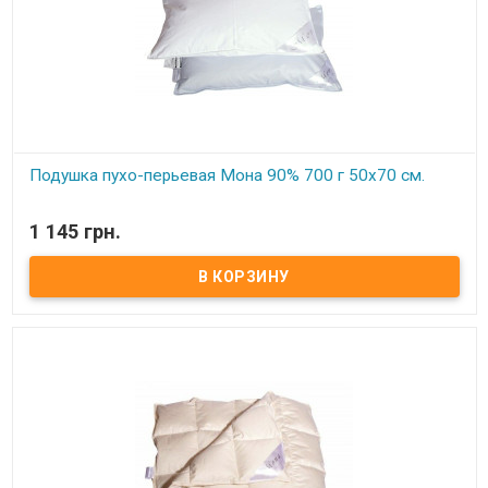
Подушка пухо-перьевая Мона 90% 700 г 50х70 см.
В наличии
1 145 грн.
Подушка пухо-перьевая Мона 700 г 50х70 см.
Цвет:
белый .
Наполнитель:
90% гусиный серый пух, 10% мелкого пера .
Вес:
700 гр.
Чехол:
100% хлопок, тик.
Производитель:
Мона (Украина).