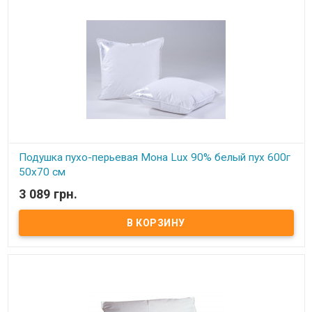
Подушка пухо-перьевая Мона Lux 90% белый пух 600г
50x70 см
3 089 грн.
В наличии
Подушка пухо-перьевая Мона Lux 90% белый пух Размер: 50х70
см. Цвет: белый, кремовый. Наполнитель: 90% гусиный белый пух,
10% мелкого пера . Вес: 600 гр. Чехол: 100% хлопок тик-батист
(Германия). Производитель: Мона (Украина).