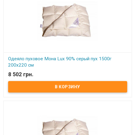
Одеяло пуховое Мона Lux 90% серый пух 1500г
200х220 см
8 502 грн.
В наличии
Одеяло пуховое Мона Lux 90% серый пух Размер: 200х220 см
Цвет: белый, кремовый Наполнитель: 90% натуральный серый
гусиный пух, 10% мелкого пера. Чехол: тик-батист, 100% хлопок
(Германия) Вес: 1500 гр. Производитель: Мона (Украина).