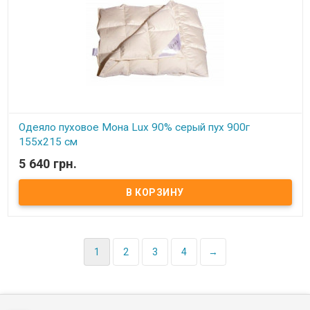
Одеяло пуховое Мона Lux 90% серый пух 900г
155х215 см
5 640 грн.
В наличии
Одеяло пуховое Мона Lux 90% серый пух Размер: 155х215 см
Цвет: белый, кремовый Наполнитель: 90% натуральный серый
гусиный пух, 10% мелкого пера. Чехол: тик-батист, 100% хлопок
(Германия) Вес: 900 гр. Производитель: Мона (Украина).
1
2
3
4
→