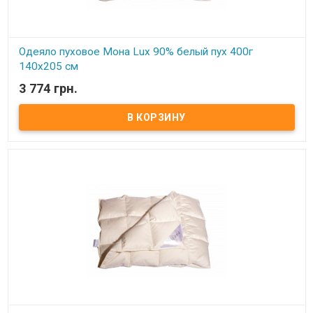
Одеяло пуховое Мона Lux 90% белый пух 400г
140х205 см
3 774 грн.
В наличии
Одеяло пуховое Мона Lux 90% белый пух Размер: 140х205 см
Цвет: белый, кремовый Наполнитель: 90% натуральный белый
гусиный пух, 10% мелкого пера. Чехол: тик-батист, 100% хлопок
(Германия) Вес: 400 гр. Производитель: Мона (Украина).