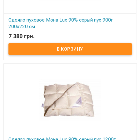
Одеяло пуховое Мона Lux 90% серый пух 900г
200х220 см
7 380 грн.
В наличии
Одеяло пуховое Мона Lux 90% серый пух Размер: 200х220 см
Цвет: белый, кремовый Наполнитель: 90% натуральный серый
гусиный пух, 10% мелкого пера. Чехол: тик-батист, 100% хлопок
(Германия) Вес: 900 гр. Производитель: Мона (Украина).
Одеяло пуховое Мона Lux 90% серый пух 1200г