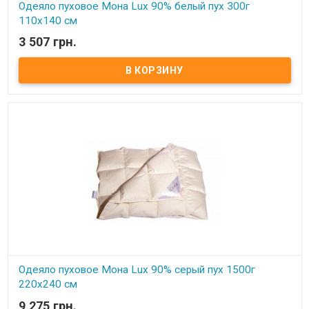
Одеяло пуховое Мона Lux 90% белый пух 300г
110х140 см
3 507 грн.
В наличии
Одеяло пуховое Мона Lux 90% белый пух Размер: 110х140 см
Цвет: белый, кремовый Наполнитель: 90% натуральный белый
гусиный пух, 10% мелкого пера. Чехол: тик-батист, 100% хлопок
(Германия) Вес: 300 гр. Производитель: Мона (Украина).
Одеяло пуховое Мона Lux 90% серый пух 1500г
220х240 см
9 275 грн.