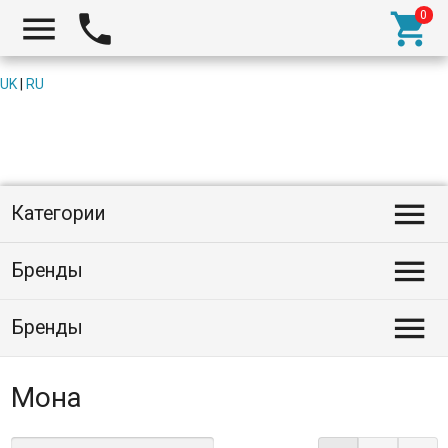



UK
|
RU

Категории

Бренды

Бренды
Мона