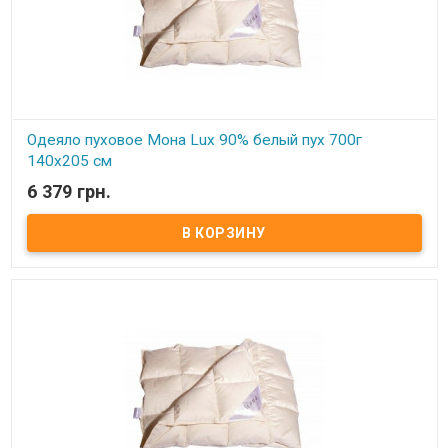
Одеяло пуховое Мона Lux 90% белый пух 700г
140х205 см
6 379 грн.
В наличии
Одеяло пуховое Мона Lux 90% белый пух Размер: 140х205 см
Цвет: белый, кремовый Наполнитель: 90% натуральный белый
гусиный пух, 10% мелкого пера. Чехол: тик-батист, 100% хлопок
(Германия) Вес: 700 гр. Производитель: Мона (Украина).