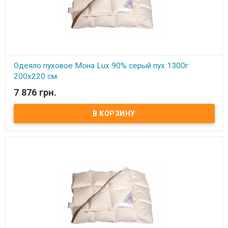
Одеяло пуховое Мона Lux 90% серый пух 1300г
200х220 см
7 876 грн.
В наличии
Одеяло пуховое Мона Lux 90% серый пух Размер: 200х220 см
Цвет: белый, кремовый Наполнитель: 90% натуральный серый
гусиный пух, 10% мелкого пера. Чехол: тик-батист, 100% хлопок
(Германия) Вес: 1300 гр. Производитель: Мона (Украина).