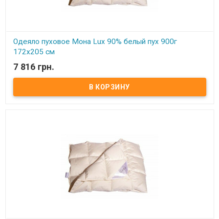
Одеяло пуховое Мона Lux 90% белый пух 900г
172х205 см
7 816 грн.
В наличии
Одеяло пуховое Мона Lux 90% белый пух Размер: 172х205 см
Цвет: белый, кремовый Наполнитель: 90% натуральный белый
гусиный пух, 10% мелкого пера. Чехол: тик-батист, 100% хлопок
(Германия) Вес: 900 гр. Производитель: Мона (Украина).