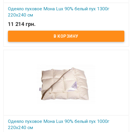
Одеяло пуховое Мона Lux 90% белый пух 1300г
220х240 см
11 214 грн.
В наличии
Одеяло пуховое Мона Lux 90% белый пух Размер: 220х240 см
Цвет: белый, кремовый Наполнитель: 90% натуральный белый
гусиный пух, 10% мелкого пера. Чехол: тик-батист, 100% хлопок
(Германия) Вес: 1300 гр. Производитель: Мона (Украина).
Одеяло пуховое Мона Lux 90% белый пух 1000г
220х240 см