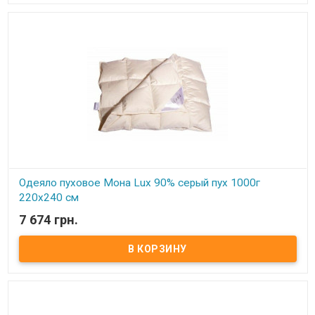
(Германия) Вес: 1200 гр. Производитель: Мона (Украина).
Одеяло пуховое Мона Lux 90% серый пух 1000г
220х240 см
7 674 грн.
В наличии
Одеяло пуховое Мона Lux 90% серый пух Размер: 220х240 см
Цвет: белый, кремовый Наполнитель: 90% натуральный серый
гусиный пух, 10% мелкого пера. Чехол: тик-батист, 100% хлопок
(Германия) Вес: 1000 гр. Производитель: Мона (Украина).