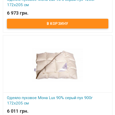
172х205 см
6 973 грн.
В наличии
Одеяло пуховое Мона Lux 90% серый пух Размер: 172х205 см
Цвет: белый, кремовый Наполнитель: 90% натуральный серый
гусиный пух, 10% мелкого пера. Чехол: тик-батист, 100% хлопок
(Германия) Вес: 1200 гр. Производитель: Мона (Украина).
Одеяло пуховое Мона Lux 90% серый пух 900г
172х205 см
6 011 грн.
В наличии