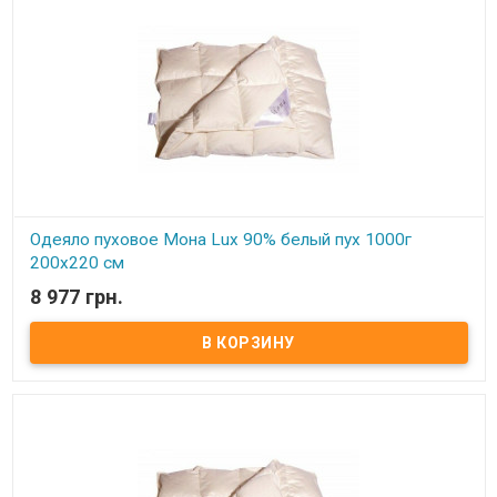
Одеяло пуховое Мона Lux 90% белый пух 1000г
200х220 см
8 977 грн.
В наличии
Одеяло пуховое Мона Lux 90% белый пух Размер: 200х220 см
Цвет: белый, кремовый Наполнитель: 90% натуральный белый
гусиный пух, 10% мелкого пера. Чехол: тик-батист, 100% хлопок
(Германия) Вес: 1000 гр. Производитель: Мона (Украина).