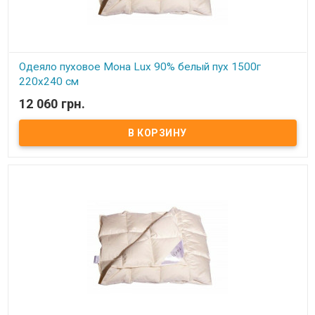
Одеяло пуховое Мона Lux 90% белый пух 1500г
220х240 см
12 060 грн.
В наличии
Одеяло пуховое Мона Lux 90% белый пух Размер: 220х240 см
Цвет: белый, кремовый Наполнитель: 90% натуральный белый
гусиный пух, 10% мелкого пера. Чехол: тик-батист, 100% хлопок
(Германия) Вес: 1500 гр. Производитель: Мона (Украина).