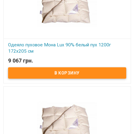
Одеяло пуховое Мона Lux 90% белый пух 1200г
172х205 см
9 067 грн.
В наличии
Одеяло пуховое Мона Lux 90% белый пух Размер: 172х205 см
Цвет: белый, кремовый Наполнитель: 90% натуральный белый
гусиный пух, 10% мелкого пера. Чехол: тик-батист, 100% хлопок
(Германия) Вес: 900 гр. Производитель: Мона (Украина).