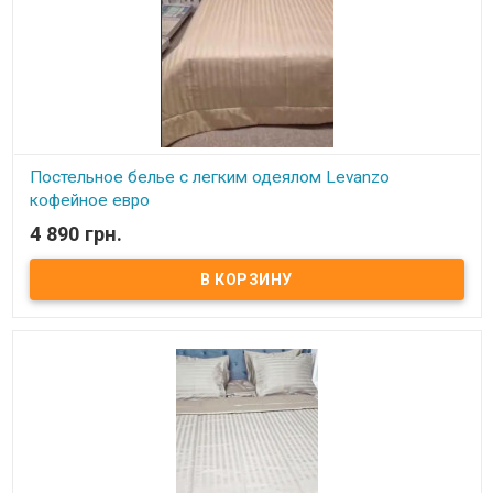
Постельное белье с легким одеялом Levanzo
кофейное евро
4 890 грн.
В наличии
Комплект постельного белья с легким одеялом для весенне -
летнего периода, изготовлен из сатина люкс высокого качества
Размер: евро Комплектация: Одеяло: 235х245 см Простынь:
240х260 см, изготовлена из гладкого сатина Наволочки: 50х70
см (2шт), изготовлены из страйп-сатина Склад тканини: страйп -
сатин, 100% натуральный хлопок, сатин - люкс. Производитель:
Levanzo (Турция) Одеяло прошитое, двухстороннее: одна
сторона изготовлена из страйп-сатина, вторая сторона з
гладкого сатина. Плотность наполнителя идеально подобрана
для максимального комфорта для использования в весенне -
летний период.