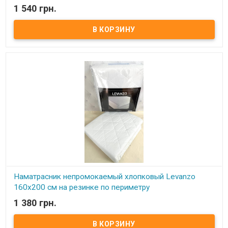
1 540 грн.
В наличии
Наматрасник хлопковый стеганный Levanzo 180х200 см Размер:
180х200 см + резинки по периметру. Состав: верхняя ткань - 100%
хлопок. Упаковка: ПВХ Произодитель: Levanzo (Турция).
Наматрасник изготовлен из 100% натурального хлопка,
простеганный, благодаря чему хорошо пропускает воздух,
препятствует проникновению легких загрязнений на матрас.
Внутри тонкий уплотнительный слой, который поможет
выровнять поверхность матраса. Не прихотлив в уходе.
Наматрасник непромокаемый хлопковый Levanzo
160x200 см на резинке по периметру
1 380 грн.
В наличии
Наматрасник хлопковый стеганный Levanzo 160х200 см Размер:
160х200 см + резинки по периметру. Состав: верхняя ткань - 100%