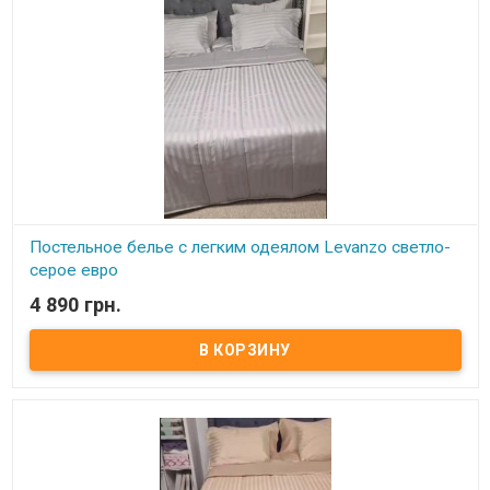
Levanzo (Турция) Одеяло прошитое, двухстороннее: одна
сторона изготовлена из страйп-сатина, вторая сторона з
гладкого сатина. Плотность наполнителя идеально подобрана
для максимального комфорта для использования в весенне -
летний период.
Постельное белье с легким одеялом Levanzo светло-
серое евро
4 890 грн.
В наличии
Комплект постельного белья с легким одеялом для весенне -
летнего периода, изготовлен из сатина люкс высокого качества
Размер: евро Комплектация: Одеяло: 235х245 см Простынь:
240х260 см, изготовлена из гладкого сатина Наволочки: 50х70
см (2шт), изготовлены из страйп-сатина Склад тканини: страйп -
сатин, 100% натуральный хлопок, сатин - люкс. Производитель:
Levanzo (Турция) Одеяло прошитое, двухстороннее: одна
сторона изготовлена из страйп-сатина, вторая сторона з
гладкого сатина. Плотность наполнителя идеально подобрана
для максимального комфорта для использования в весенне -
летний период.