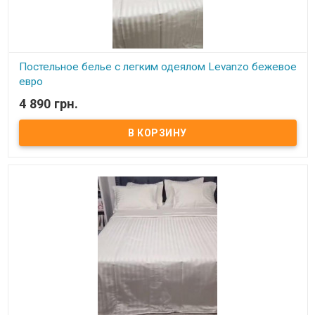
Постельное белье с легким одеялом Levanzo бежевое
евро
4 890 грн.
В наличии
Комплект постельного белья с легким одеялом для весенне -
летнего периода, изготовлен из сатина люкс высокого качества
Размер: евро Комплектация: Одеяло: 235х245 см Простынь:
240х260 см, изготовлена из гладкого сатина Наволочки: 50х70
см (2шт), изготовлены из страйп-сатина Склад тканини: страйп -
сатин, 100% натуральный хлопок, сатин - люкс. Производитель:
Levanzo (Турция) Одеяло прошитое, двухстороннее: одна
сторона изготовлена из страйп-сатина, вторая сторона з
гладкого сатина. Плотность наполнителя идеально подобрана
для максимального комфорта для использования в весенне -
летний период.