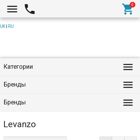



UK
|
RU

Категории

Бренды

Бренды
Levanzo