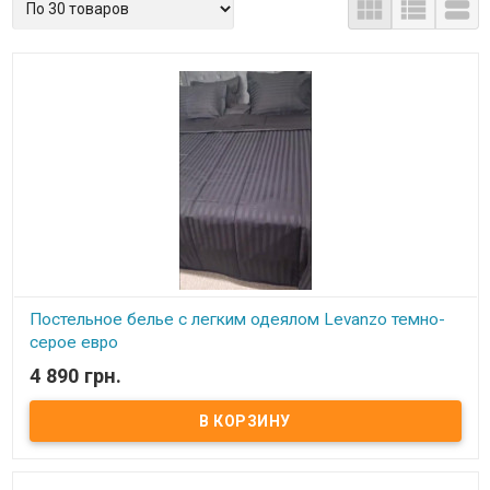



Постельное белье с легким одеялом Levanzo темно-
серое евро
4 890 грн.
В наличии
Комплект постельного белья с легким одеялом для весенне -
летнего периода, изготовлен из сатина люкс высокого качества
Размер: евро Комплектация: Одеяло: 235х245 см Простынь:
240х260 см, изготовлена из гладкого сатина Наволочки: 50х70
см (2шт), изготовлены из страйп-сатина Склад тканини: страйп -
сатин, 100% натуральный хлопок, сатин - люкс. Производитель: