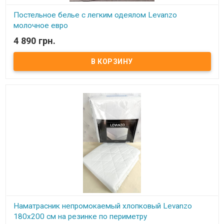
Постельное белье с легким одеялом Levanzo
молочное евро
4 890 грн.
В наличии
Комплект постельного белья с легким одеялом для весенне -
летнего периода, изготовлен из сатина люкс высокого качества
Размер: евро Комплектация: Одеяло: 235х245 см Простынь:
240х260 см, изготовлена из гладкого сатина Наволочки: 50х70
см (2шт), изготовлены из страйп-сатина Склад тканини: страйп -
сатин, 100% натуральный хлопок, сатин - люкс. Производитель:
Levanzo (Турция) Одеяло прошитое, двухстороннее: одна
сторона изготовлена из страйп-сатина, вторая сторона з
гладкого сатина. Плотность наполнителя идеально подобрана
для максимального комфорта для использования в весенне -
летний период.
Наматрасник непромокаемый хлопковый Levanzo
180x200 см на резинке по периметру