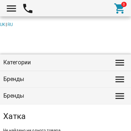



UK
|
RU

Категории

Бренды

Бренды
Хатка
Не найдено ни одного товара.