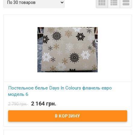



Постельное белье Days In Colours фланель евро
модель 6
2 164 грн.
2 790 грн.
В наличии
Двуспальный евро комплект из фланели: пододеяльник: 200x220
см простынь: 230x250 см наволочка(2 шт.): 50x70 см ткань:
фланель, 100% хлопок Упаковка: ПВХ сумка на молнии.
Производитель: Days In Colours (Турция).