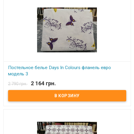
Постельное белье Days In Colours фланель евро
модель 3
2 164 грн.
2 790 грн.
В наличии
Двуспальный евро комплект из фланели: пододеяльник: 200x220
см простынь: 230x250 см наволочка(2 шт.): 50x70 см ткань:
фланель, 100% хлопок Упаковка: ПВХ сумка на молнии.
Производитель: Days In Colours (Турция).