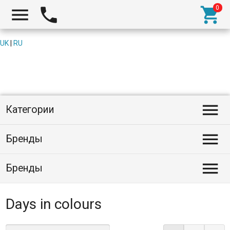



UK
|
RU

Категории

Бренды

Бренды
Days in colours