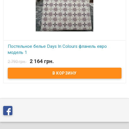
Постельное белье Days In Colours фланель евро
модель 1
2 164 грн.
2 790 грн.
В наличии
Двуспальный евро комплект из фланели: пододеяльник: 200x220
см простынь: 230x250 см наволочка(2 шт.): 50x70 см ткань:
фланель, 100% хлопок Упаковка: ПВХ сумка на молнии.
Производитель: Days In Colours (Турция).