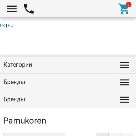



UK
|
RU

Категории

Бренды

Бренды
Pamukoren