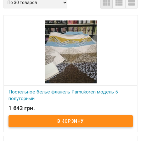



Постельное белье фланель Pamukoren модель 5
полуторный
1 643 грн.
В наличии
Постельное белье фланель Pamukoren полуторный Простынь:
160x240 см – 1 шт. Пододеяльник: 160x220 см – 1 шт. Наволочки:
50x70 см – 1 шт. Состав: фланель, 100% хлопок Упаковка: ПВХ.
Производитель: Pamukoren (Турция).