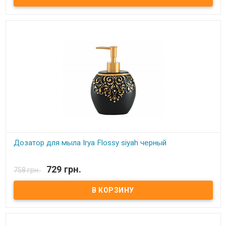
мыла - мыльница - стакан для зубных щеток Состав: полирезин
(устойчив к падению) Производитель: Irya (Турция).
Дозатор для мыла Irya Flossy siyah черный
В наличии
729 грн.
758 грн.
Дозатор для мыла Irya Комплектация: - дозатор для мыла. Цвет:
см.фото. Состав: полирезин (устойчив к падению) Упаковка:
картонная коробка. Производитель: Irya (Турция).