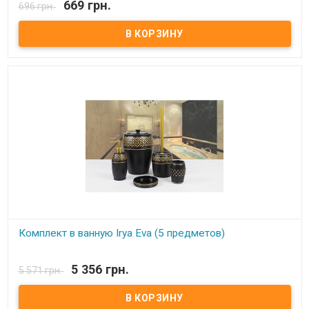
669 грн.
696 грн.
Стакан для зубных щеток Irya Комплектация: - стакан для зубных
щеток Цвет: см.фото. Состав: полирезин (устойчив к падению)
Упаковка: картонная коробка. Производитель: Irya (Турция).
Комплект в ванную Irya Eva (5 предметов)
В наличии
5 356 грн.
5 571 грн.
Комплект в ванную Irya (5 предметов) Комплектация: - дозатор
для мыла - мыльница - щетка для унитаза - стакан для зубных
щеток - ведро для туалета Состав: полирезин (устойчив к
падению) Производитель: Irya (Турция).