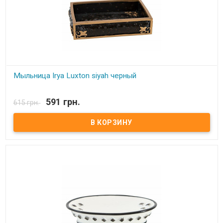
Мыльница Irya Luxton siyah черный
В наличии
591 грн.
615 грн.
Мыльница Irya Комплектация: - мыльница. Цвет: см.фото. Состав:
полирезин (устойчив к падению) Упаковка: картонная коробка.
Производитель: Irya (Турция).