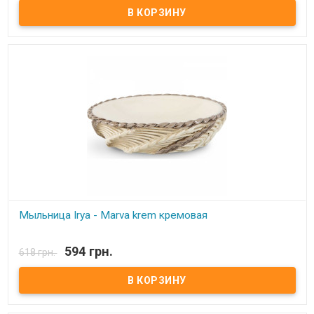
полирезин (устойчив к падению) Упаковка: картонная коробка с
пенопластом. Производитель: Irya, Турция
Мыльница Irya - Marva krem кремовая
В наличии
594 грн.
618 грн.
Мыльница Irya - Marva krem кремовая Размер: 12 см (диаметр)
Состав: полирезин (устойчив к падению) Упаковка: картонная
коробка с пенопластом. Производитель: Irya, Турция