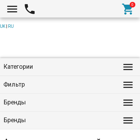



UK
|
RU

Категории

Фильтр

Бренды

Бренды