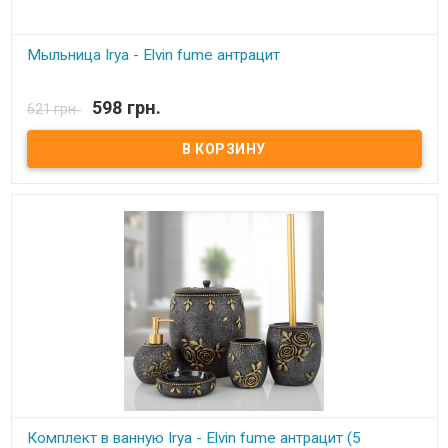
Мыльница Irya - Elvin fume антрацит
В наличии
598 грн.
621 грн.
Мыльница Irya - Elvin fume антрацит Состав: полирезин (устойчив
к падению) Упаковка: картонная коробка с пенопластом.
Производитель: Irya, Турция
Комплект в ванную Irya - Elvin fume антрацит (5