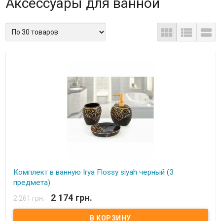
Аксессуары для ванной



Комплект в ванную Irya Flossy siyah черный (3
предмета)
2 174 грн.
2 261 грн.
В наличии
Комплект в ванную Irya (3 предмета) Комплектация: - дозатор для