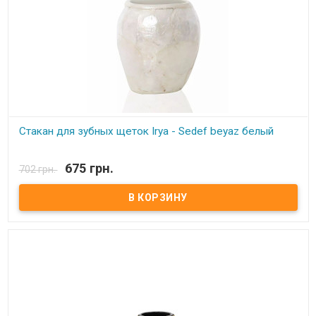
Стакан для зубных щеток Irya - Sedef beyaz белый
В наличии
675 грн.
702 грн.
Стакан для зубных щеток Irya - Sedef beyaz белый Размер: 11х8 см
Состав: полирезин (устойчив к падению) Упаковка: картонная
коробка с пенопластом. Производитель: Irya, Турция