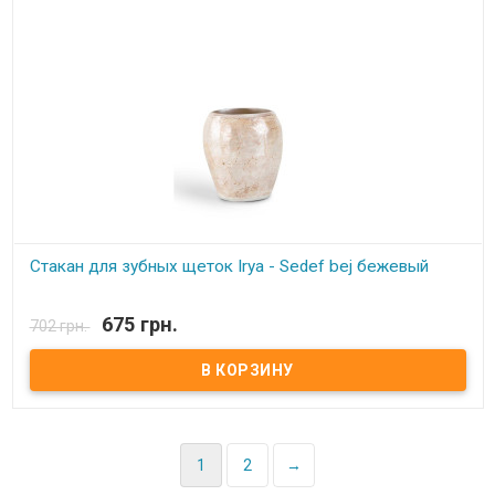
Стакан для зубных щеток Irya - Sedef bej бежевый
В наличии
675 грн.
702 грн.
Стакан для зубных щеток Irya - Sedef bej бежевый Размер: 11х8 см
Состав: полирезин (устойчив к падению) Упаковка: картонная
коробка с пенопластом. Производитель: Irya, Турция
1
2
→