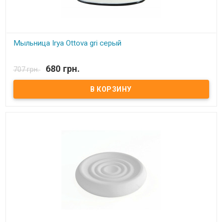
Мыльница Irya Ottova gri серый
В наличии
680 грн.
707 грн.
Мыльница Irya Комплектация: - мыльница. Цвет: см.фото. Состав:
полирезин (устойчив к падению) Упаковка: картонная коробка.
Производитель: Irya (Турция).