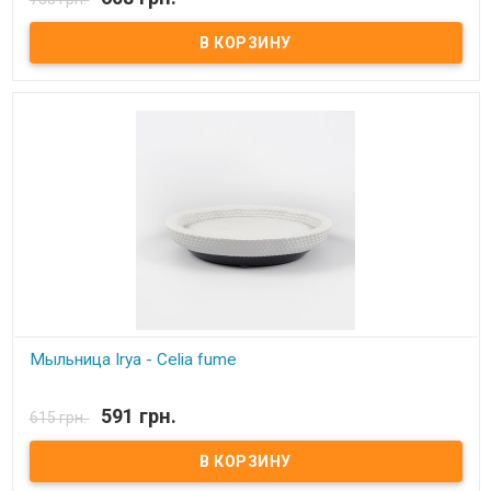
Декоративная ваза Barine Metal Milk Can White M Материал:
Оцинкованный металл. Размер: 12,5x20 см Упаковка: фирменная.
Производитель: Barine (Турция).
Мыльница Irya - Celia fume
В наличии
591 грн.
615 грн.
Мыльница Irya - Celia fume Состав: полирезин (устойчив к
падению) Упаковка: картонная коробка с пенопластом.
Производитель: Irya, Турция