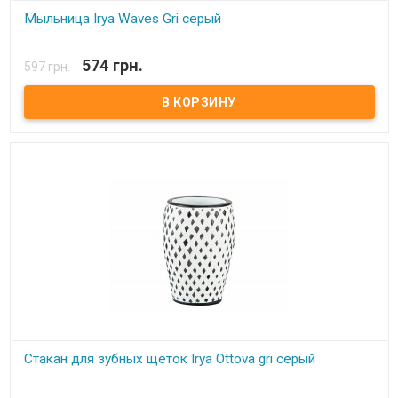
Мыльница Irya Waves Gri серый
В наличии
574 грн.
597 грн.
Мыльница Irya Комплектация: - мыльница. Цвет: см.фото. Состав:
полирезин (устойчив к падению) Упаковка: картонная коробка.
Производитель: Irya (Турция).
Стакан для зубных щеток Irya Ottova gri серый
В наличии