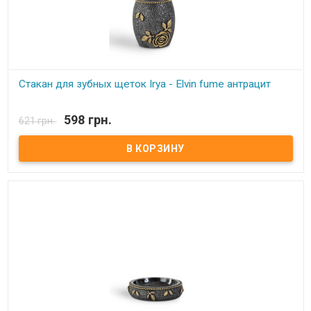
Стакан для зубных щеток Irya - Elvin fume антрацит
В наличии
598 грн.
621 грн.
Стакан для зубных щеток Irya - Elvin fume антрацит Состав:
полирезин (устойчив к падению) Упаковка: картонная коробка с
пенопластом. Производитель: Irya, Турция