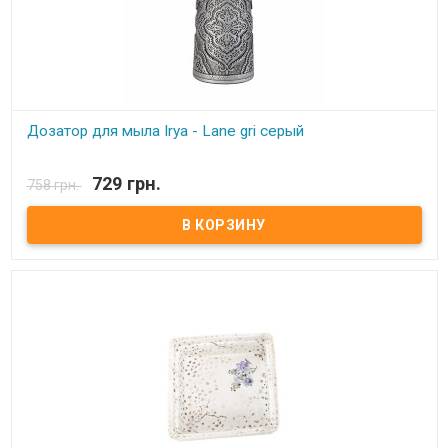
Дозатор для мыла Irya - Lane gri серый
В наличии
729 грн.
758 грн.
Дозатор для мыла Irya - Lane gri серый Состав: полирезин
(устойчив к падению) Упаковка: картонная коробка с
пенопластом. Производитель: Irya, Турция