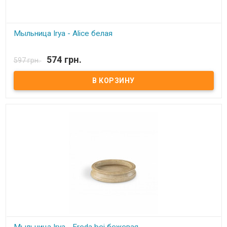
Мыльница Irya - Alice белая
В наличии
574 грн.
597 грн.
Мыльница Irya - Alice белая Размеры:12х12х3,5 см Состав:
полирезин (устойчив к падению) Упаковка: картонная коробка с
пенопластом. Производитель: Irya, Турция