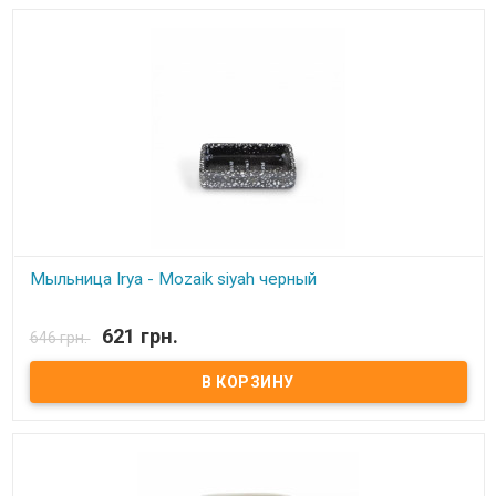
Мыльница Irya - Mozaik siyah черный
В наличии
621 грн.
646 грн.
Мыльница Irya - Mozaik siyah черный Состав: полирезин (устойчив
к падению) Упаковка: картонная коробка с пенопластом.
Производитель: Irya, Турция