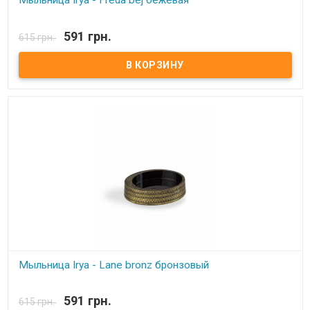
Мыльница Irya - Freda bej бежевая
В наличии
591 грн.
615 грн.
Мыльница Irya - Freda bej бежевая Состав: полирезин (устойчив к
падению) Упаковка: картонная коробка с пенопластом.
Производитель: Irya, Турция
Мыльница Irya - Lane bronz бронзовый
В наличии
591 грн.
615 грн.