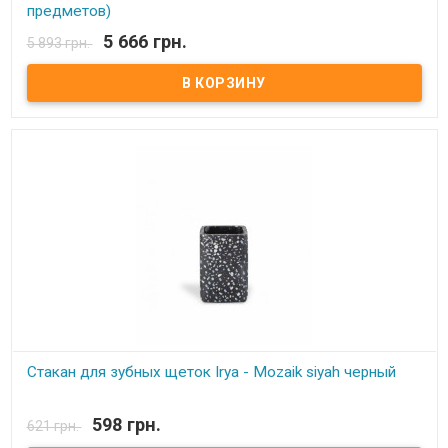
предметов)
5 666 грн.
5 893 грн.
В наличии
Комплект в ванную Irya - Elvin fume антрацит (5 предметов)
Комплектация: - дозатор для мыла - мыльница - щетка для
унитаза - стакан для зубных щеток - ведро для туалета Состав:
полирезин (устойчив к падению) Упаковка: картонная коробка с
пенопластом. Производитель: Irya, Турция
Стакан для зубных щеток Irya - Mozaik siyah черный
В наличии
598 грн.
621 грн.
Стакан для зубных щеток Irya - Mozaik siyah черный Состав: