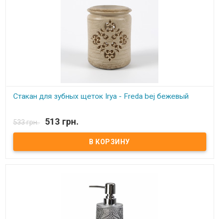
Стакан для зубных щеток Irya - Freda bej бежевый
В наличии
513 грн.
533 грн.
Стакан для зубных щеток Irya - Freda bej бежевый Состав:
полирезин (устойчив к падению) Упаковка: картонная коробка с
пенопластом. Производитель: Irya, Турция