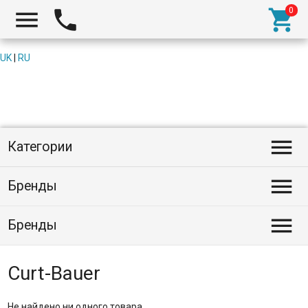



UK
|
RU

Категории

Бренды

Бренды
Curt-Bauer
Не найдено ни одного товара.