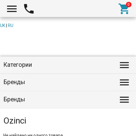



UK
|
RU

Категории

Бренды

Бренды
Ozinci
Не найдено ни одного товара.