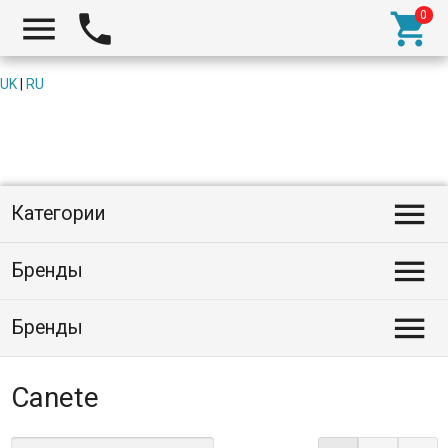



UK
|
RU

Категории

Бренды

Бренды
Canete