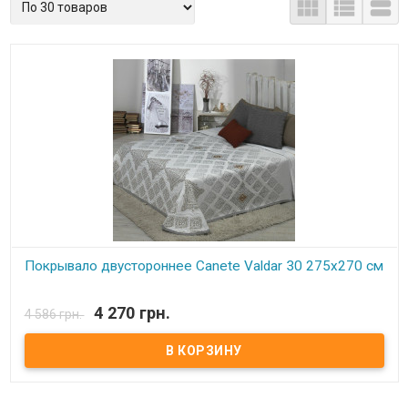



Покрывало двустороннее Canete Valdar 30 275x270 см
В наличии
4 270 грн.
4 586 грн.
Покрывало двустороннее Canete 275x270 см Размер: 275x270 см.
Наволочка: 50x50 см - 2 шт. (можно приобрести дополнительно)
Ткань: 100% полиэстер, стеганая двусторонняя, структура
рельефная Упаковка : подарочная сумка Производитель: Canete
(Испания)