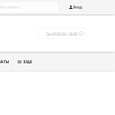

Вход
Пн-Сб 09:00—18:00
i

ЛАТЫ
ЕЩЕ