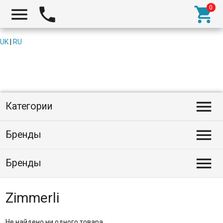



UK
|
RU

Категории

Бренды

Бренды
Zimmerli
Не найдено ни одного товара.