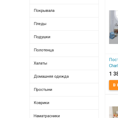
Покрывала
Пледы
Подушки
Полотенца
Пос
Халаты
Char
пол
1 3
Домашняя одежда
В
Простыни
Посте
Hibo
Подо
Прос
Коврики
Навол
Ткань
100% 
120 г
Наматрасники