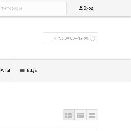

Вход
Пн-Сб 09:00—18:00
i

ЛАТЫ
ЕЩЕ


