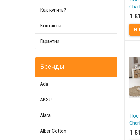
Char
Как купить?
евр
1 8
Контакты
В
Посте
Gri M
Гарантии
Подо
Прос
Навол
Ткань
100% 
120 г
Бренды
фирм
Произ
(Турц
Ada
AKSU
Alara
Пос
Char
Alber Cotton
1 8
В