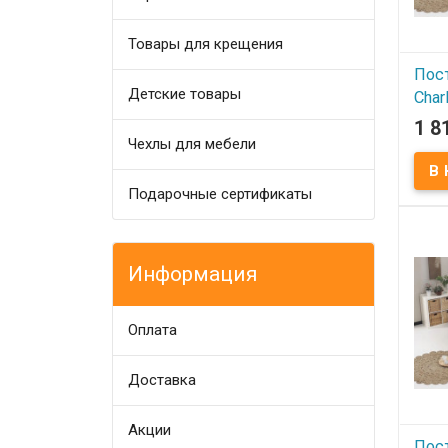
Товары для крещения
Пос
Детские товары
Char
1 8
В
Чехлы для мебели
Посте
Pink
Подарочные сертификаты
200x
240x2
шт.):
ранфо
Плотн
Упак
Информация
коро
Charl
Оплата
Доставка
Акции
Пос