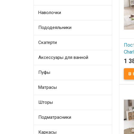
фирм
Произ
(Турц
Наволочки
Пододеяльники
Скатерти
Пос
Charl
Аксессуары для ванной
пол
1 3
В
Пуфы
Посте
Eiffe
Матрасы
Подо
Прос
Навол
Ткань
Шторы
100% 
120 г
фирм
Произ
Подматрасники
(Турц
Каркасы