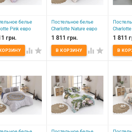
тельное белье
Постельное белье
Постель
lotte Pink евро
Charlotte Nature евро
Charlott
11 грн.
1 811 грн.
1 811 г
 наличии
В наличии
В нал




льное белье Charlotte
Постельное белье Charlotte
Постельно
 евро Пододеяльник:
Nature евро Пододеяльник:
Marble ев
220 см Простынь:
200x220 см Простынь:
200x220 с
60 см Наволочка (2
240x260 см Наволочка (2
240x260 с
 50x70 см Ткань: бязь
шт.): 50x70 см Ткань: бязь
шт.): 50x7
рс 3Д, 100% хлопок.
ранфорс 3Д, 100% хлопок.
ранфорс 3
ость: 120 г/м.кв.
Плотность: 120 г/м.кв.
Плотность:
овка: фирменная
Упаковка: фирменная
Упаковка:
бка Производитель:
коробка Производитель:
коробка П
otte (Турция).
Charlotte (Турция).
Charlotte 
тельное белье
Постельное белье
Постель