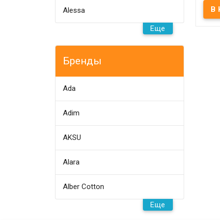
Посте
Alessa
Bubbl
Подо
Еще
Прос
Навол
Ткань
100% 
120 г
Бренды
фирм
Произ
(Турц
Ada
Adim
AKSU
Alara
Alber Cotton
Еще