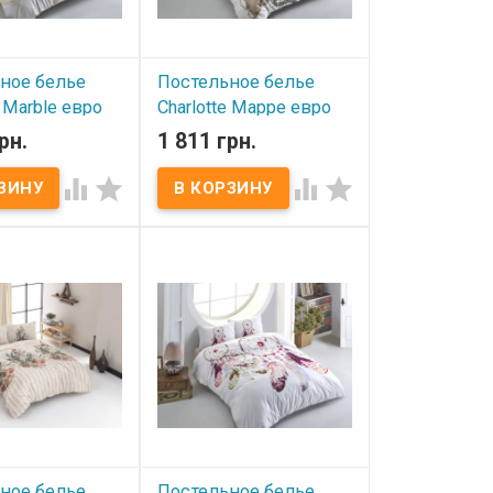
ное белье
Постельное белье
e Marble евро
Charlotte Mappe евро
рн.
1 811 грн.
ичии
В наличии




е белье Charlotte
Постельное белье Charlotte
ро Пододеяльник:
Mappe евро Пододеяльник:
м Простынь:
200x220 см Простынь:
м Наволочка (2
240x260 см Наволочка (2
0 см Ткань: бязь
шт.): 50x70 см Ткань: бязь
Д, 100% хлопок.
ранфорс 3Д, 100% хлопок.
 120 г/м.кв.
Плотность: 120 г/м.кв.
 фирменная
Упаковка: фирменная
роизводитель:
коробка Производитель:
(Турция).
Charlotte (Турция).
ное белье
Постельное белье