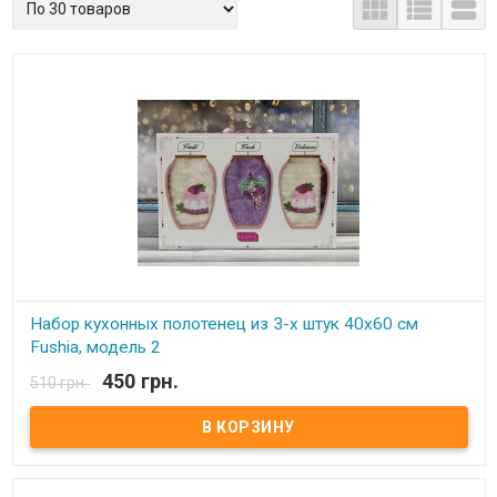



Набор кухонных полотенец из 3-х штук 40x60 см
Fushia, модель 2
450 грн.
510 грн.
В наличии
Набор кухонных полотенец из 3-х штук 40x60 см В наборе 3-
штучки, размер 40x60 см Плотность: 420/м2 Состав: махра, 100%
хлопок. Ткань махровая, очень мягкие и приятные на ощупь
Упаковка: красивая подарочная коробка Производитель: Fushia
(Турция)