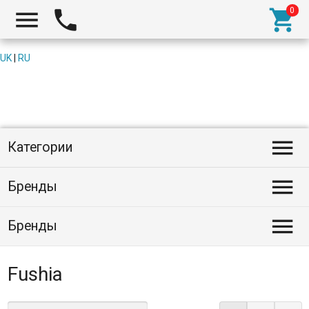



UK
|
RU

Категории

Бренды

Бренды
Fushia