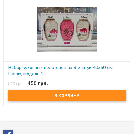
Набор кухонных полотенец из 3-х штук 40x60 см
Fushia, модель 1
450 грн.
510 грн.
В наличии
Набор кухонных полотенец из 3-х штук 40x60 см В наборе 3-
штучки, размер 40x60 см Плотность: 420/м2 Состав: махра, 100%
хлопок. Ткань махровая, очень мягкие и приятные на ощупь
Упаковка: красивая подарочная коробка Производитель: Fushia
(Турция)