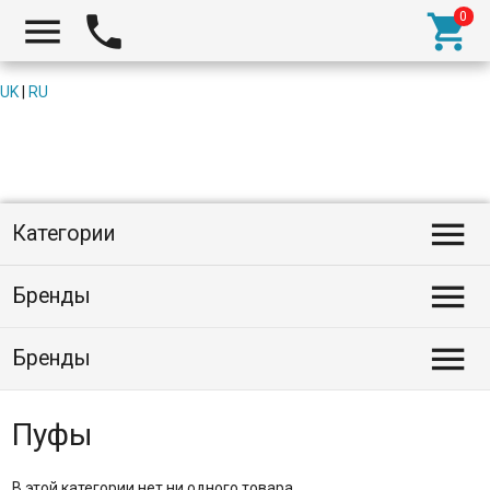



UK
|
RU

Категории

Бренды

Бренды
Пуфы
В этой категории нет ни одного товара.