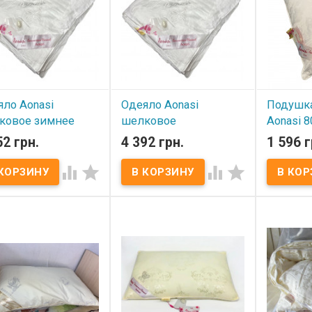
овое одеяло хорошо
(Ainasi). Производитель:
(жаккардо
вает влагу,
Китай.
Производи
ызывает аллергию,не
(Китай). О
ризуется.
Шелковое
впитывает
вызывает
электризу
ло Aonasi
Одеяло Aonasi
Подушк
ковое зимнее
шелковое
Aonasi 8
 2000 г) 160х220
демисезонное (вес
52 грн.
4 392 грн.
1 596 г
В нал
1500 г) 160х220 см.




Подушка 
800 г. 50x
 наличии
В наличии
50х70 см.
шёлковое
ло Aonasi шелковое
Одеяло Aonasi шелковое
тутового 
е (вес 2000 г) 160х220
демисезонное (вес 1500 г)
Чехол: 10
азмер: 160х220 см.
160х220 см. Размер:
жаккардовы
лнитель: 100%
160х220 см. Наполнитель:
Производи
(волокна тутового
100% шелк(волокна
(Китай).
пряда). Вес: 2,0 кг.
тутового шелкопряда). Вес:
л: 100% хлопок
1,5 кг. Чехол: 100% хлопок
кардовый сатин).
(жаккардовый сатин).
зводитель: Aonasi
Производитель: Aonasi
й). Описание:
(Китай). Описание:
овое одеяло хорошо
Шелковое одеяло хорошо
вает влагу, не
впитывает влагу, не
вает аллергию,не
вызывает аллергию,не