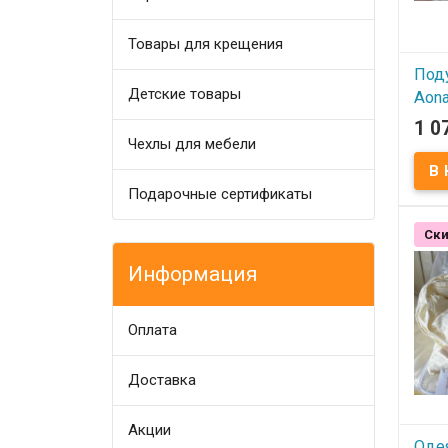
элект
Товары для крещения
Под
Детские товары
Aona
см
1 0
Чехлы для мебели
В
Подарочные сертификаты
Бамб
Разм
Напо
воло
Ски
Чехо
Прои
Информация
Китай
Анти
- эко
мате
- обл
Оплата
бакт
свой
- не 
- не 
Доставка
Акции
Оде