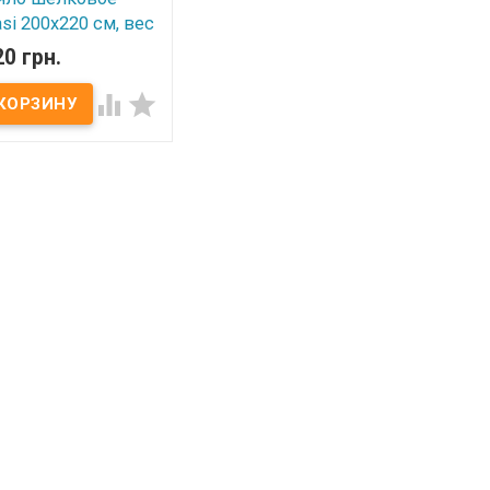
si 200x220 см, вес
кг молочное
20 грн.
 наличии


зводитель: Китай
i (Ainasi). Размер:
20 см.
лнитель:100%
(волокна тутового
пряда). Вес: 1,5 кг.
л: 100% хлопок
кардовый сатин).