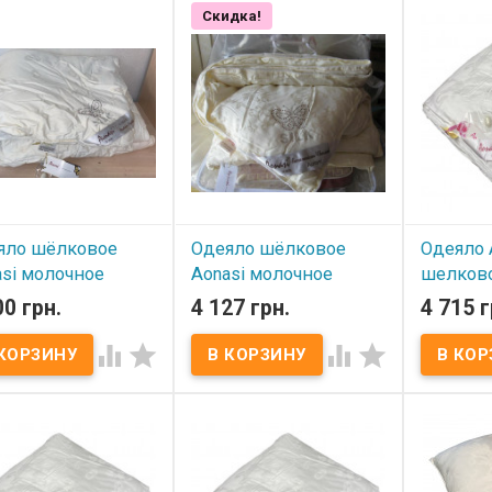
Скидка!
яло шёлковое
Одеяло шёлковое
Одеяло 
asi молочное
Aonasi молочное
шелков
220 см , вес 1,5 кг
200х230 см, вес 2 кг
демисез
00 грн.
4 127 грн.
4 715 г
1500 г) 
 наличии
В наличии




В нал
зводитель:
Китай
Одеяло шёлковое Aonasi
i (Ainasi).
200*230 см, вес 2 кг​ Размер:
Одеяло Ao
ер:
150х220 см.
200x230 см. Вес: 2 кг.
демисезон
лнитель:
100%
Состав: 100% шелк
200х220 с
(волокна тутового
(волокна шелкопряда).
200х220 с
опряда).
Чехол: 100% хлопок
100% шел
1,5 кг.
(жаккардовый сатин).
тутового 
л:
100% хлопок (сатин).
Торговая марка: Aonasi
1,5 кг. Че