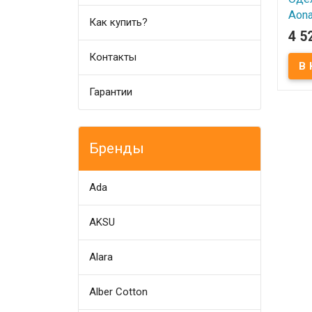
Aona
Как купить?
1.5 
4 5
Контакты
В
Прои
Aonas
Гарантии
200х2
Напо
шелк
шелко
Чехо
(жак
Бренды
Ada
AKSU
Alara
Alber Cotton