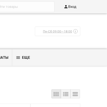

Вход
Пн-Сб 09:00—18:00
i

ЛАТЫ
ЕЩЕ


