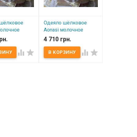
 шёлковое
Одеяло шёлковое
молочное
Aonasi молочное
см , вес 1,5 кг
200х220 см, вес 2 кг
рн.
4 710 грн.
ичии
В наличии




итель:
Китай
Одеяло шёлковое Aonasi
asi).
200*220 см, вес 2 кг​ Размер:
60х220 см.
200x220 см. Вес: 2 кг.
ель:
100%
Состав: 100% шелк
кна тутового
(волокна шелкопряда).
да).
Чехол: 100% хлопок
.
(жаккардовый сатин).
0% хлопок
Торговая марка: Aonasi
вый сатин).
(Ainasi). Производитель:
 одеяло хорошо
Китай.
 влагу,
ет аллергию,не
ется.