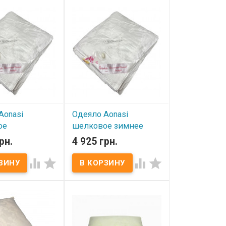
Aonasi
Одеяло Aonasi
ое
шелковое зимнее
онное (вес
(вес 2000 г) 200х220
рн.
4 925 грн.
200х220 см.
см.




ичии
В наличии
nasi шелковое
Одеяло Aonasi шелковое
ное (вес 1500 г)
зимнее (вес 2000 г) 200х220
м. Размер:
см. Размер: 200х220 см.
м. Наполнитель:
Наполнитель: 100%
к(волокна
шелк(волокна тутового
шелкопряда). Вес:
шелкопряда). Вес: 2,0 кг.
хол: 100% хлопок
Чехол: 100% хлопок