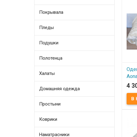
Покрывала
Пледы
Подушки
Полотенца
Оде
Халаты
Aon
150х
4 3
Домашняя одежда
В
Простыни
Прои
Aonas
Разм
Напо
Коврики
шелк
шелк
Вес:
Чехо
Наматрасники