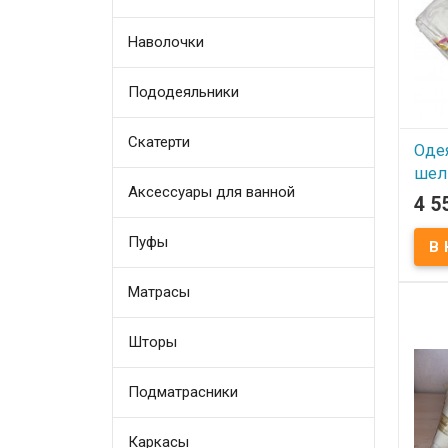
Шелк
впиты
не в
элект
Наволочки
Пододеяльники
Скатерти
Одея
шел
Аксессуары для ванной
(вес
4 5
см.
Пуфы
В
Матрасы
Одея
зимне
см. Р
Напо
Шторы
шелк
шелко
Чехо
(жак
Подматрасники
Прои
(Кита
Шелк
впиты
Каркасы
вызы