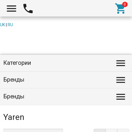



UK
|
RU

Категории

Бренды

Бренды
Yaren