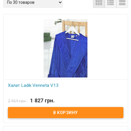



Халат Ladik Venneta V13
В наличии
1 827 грн.
2 464 грн.
Халат махровый с капюшоном Ladik Venneta. Состав: верх - велюр,
низ-махровый (100% хлопок). Размеры: M, L. Производитель: Ladik
(Турция).