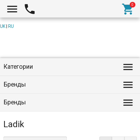



UK
|
RU

Категории

Бренды

Бренды
Ladik