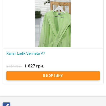
Халат Ladik Venneta V7
В наличии
1 827 грн.
2 464 грн.
Халат махровый с капюшоном Ladik Venneta. Состав: верх - велюр,
низ-махровый (100% хлопок). Размеры: S, M. Производитель: Ladik
(Турция).