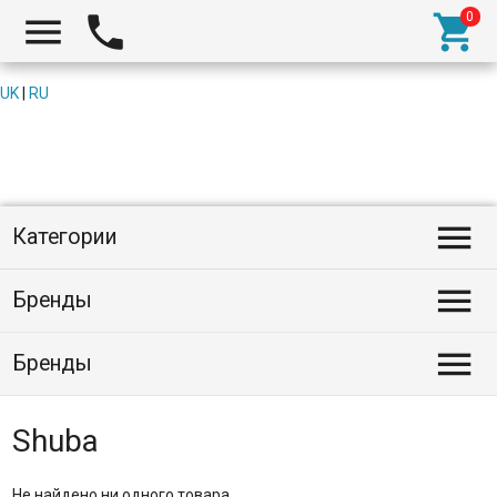



UK
|
RU

Категории

Бренды

Бренды
Shuba
Не найдено ни одного товара.