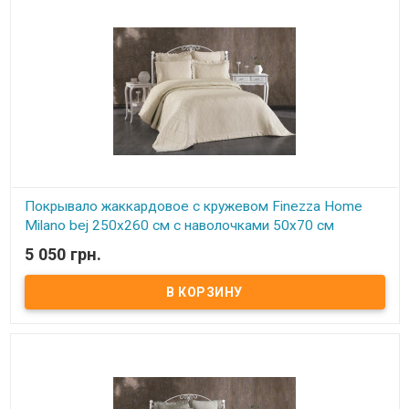
Покрывало жаккардовое с кружевом Finezza Home
Milano bej 250x260 см с наволочками 50х70 см
5 050 грн.
В наличии
Покрывало жаккардовое с кружевом Finezza Home 250x260 см с
наволочками 50х70 см Размер: 250х260 см. Наволочка: 50х70 см -
2 шт Ткань: хлопок, жаккардовое плетение. Торговая марка:
Finezza Home (Турция) Упаковка: подарочная коробка. Очень
нежное красивое покрывало с кружевом придаст роскошь и уют
Вашей спальне, декорировано изящным кружевом.