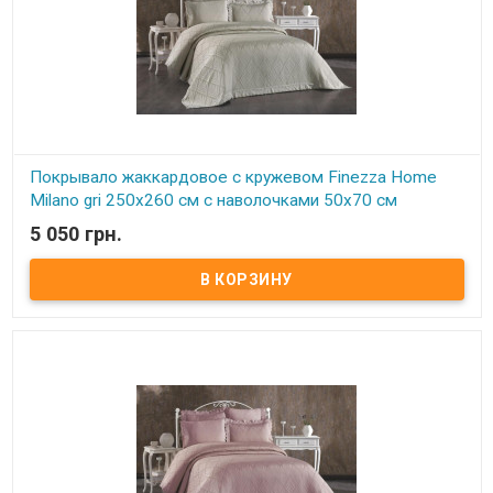
Покрывало жаккардовое с кружевом Finezza Home
Milano gri 250x260 см с наволочками 50х70 см
5 050 грн.
В наличии
Покрывало жаккардовое с кружевом Finezza Home 250x260 см с
наволочками 50х70 см Размер: 250х260 см. Наволочка: 50х70 см -
2 шт Ткань: хлопок, жаккардовое плетение. Торговая марка:
Finezza Home (Турция) Упаковка: подарочная коробка. Очень
нежное красивое покрывало с кружевом придаст роскошь и уют
Вашей спальне, декорировано изящным кружевом.