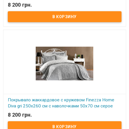
8 200 грн.
В наличии
Покрывало жаккардовое с кружевом Finezza Home 250x260 см с
наволочками 50х70 см Размер: 250х260 см. Наволочка: 50х70 см -
2 шт Ткань: хлопок, жаккардовое плетение. Торговая марка:
Finezza Home (Турция) Упаковка: подарочная коробка. Очень
нежное красивое покрывало с кружевом придаст роскошь и уют
Вашей спальне, декорировано изящным кружевом.
Покрывало жаккардовое с кружевом Finezza Home
Diva gri 250x260 см с наволочками 50х70 см серое
8 200 грн.
В наличии
Покрывало жаккардовое с кружевом Finezza Home 250x260 см с
наволочками 50х70 см Размер: 250х260 см. Наволочка: 50х70 см -