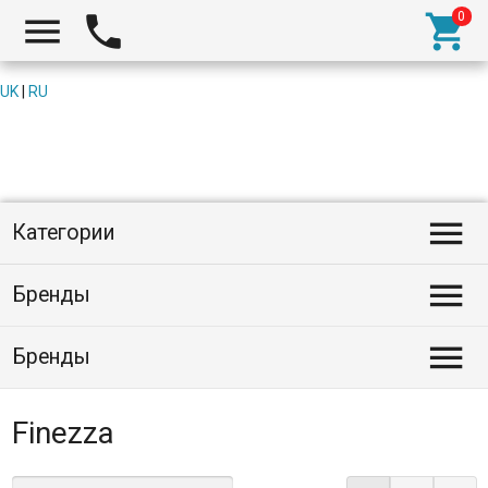



UK
|
RU

Категории

Бренды

Бренды
Finezza