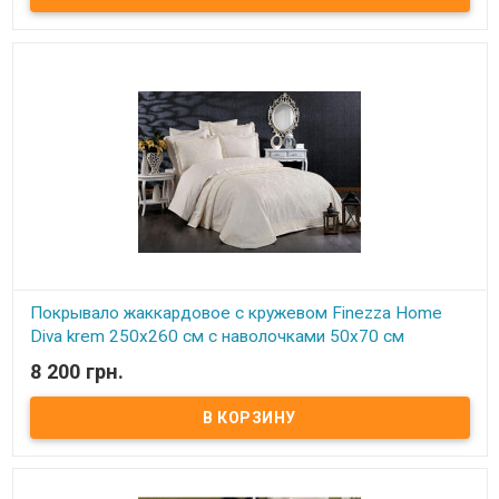
2 шт Ткань: хлопок, жаккардовое плетение. Торговая марка:
Finezza Home (Турция) Упаковка: подарочная коробка. Очень
нежное красивое покрывало с кружевом придаст роскошь и уют
Вашей спальне, декорировано изящным кружевом.
Покрывало жаккардовое с кружевом Finezza Home
Diva krem 250x260 см с наволочками 50х70 см
молочное
8 200 грн.
В наличии
Покрывало жаккардовое с кружевом Finezza Home 250x260 см с
наволочками 50х70 см Размер: 250х260 см. Наволочка: 50х70 см -
2 шт Ткань: хлопок, жаккардовое плетение. Торговая марка:
Finezza Home (Турция) Упаковка: подарочная коробка. Очень
нежное красивое покрывало с кружевом придаст роскошь и уют