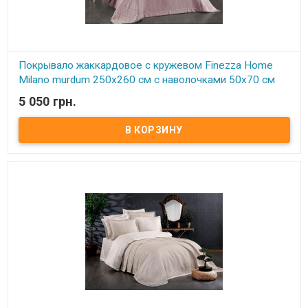
Покрывало жаккардовое с кружевом Finezza Home
Milano murdum 250x260 см с наволочками 50х70 см
5 050 грн.
В наличии
Покрывало жаккардовое с кружевом Finezza Home 250x260 см с
наволочками 50х70 см Размер: 250х260 см. Наволочка: 50х70 см -
2 шт Ткань: хлопок, жаккардовое плетение. Торговая марка:
Finezza Home (Турция) Упаковка: подарочная коробка. Очень
нежное красивое покрывало с кружевом придаст роскошь и уют
Вашей спальне, декорировано изящным кружевом.