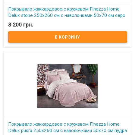
Покрывало жаккардовое с кружевом Finezza Home
Delux stone 250x260 см с наволочками 50х70 см серо
- бежевое
8 200 грн.
В наличии
Покрывало жаккардовое с кружевом Finezza Home 250x260 см с
наволочками 50х70 см Размер: 250х260 см. Наволочка: 50х70 см -
2 шт Ткань: хлопок, жаккардовое плетение. Торговая марка:
Finezza Home (Турция) Упаковка: подарочная коробка. Очень
нежное красивое покрывало с кружевом придаст роскошь и уют
Вашей спальне, декорировано изящным кружевом.
Покрывало жаккардовое с кружевом Finezza Home
Delux pudra 250x260 см с наволочками 50х70 см пудра