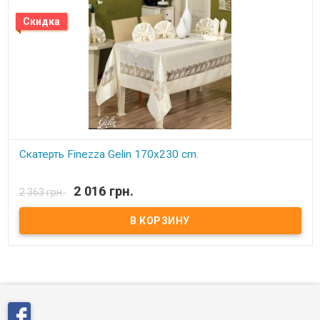
Вашей спальне, декорировано изящным кружевом.
Скидка
Скатерть Finezza Gelin 170x230 cm.
В наличии
2 016 грн.
2 363 грн.
Скатерть Finezza Gelin 170x230 см Размер: 170x230 см. Цвет:
белый, кремовый . Состав: полиэстр люкс. Упаковка: картонная
глянцевая коробка. Производитель: Finezza(Турция).