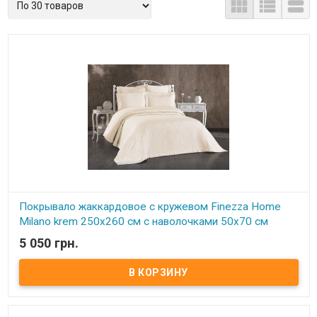



Покрывало жаккардовое с кружевом Finezza Home
Milano krem 250x260 см с наволочками 50х70 см
5 050 грн.
В наличии
Покрывало жаккардовое с кружевом Finezza Home 250x260 см с
наволочками 50х70 см Размер: 250х260 см. Наволочка: 50х70 см -
2 шт Ткань: хлопок, жаккардовое плетение. Торговая марка:
Finezza Home (Турция) Упаковка: подарочная коробка. Очень
нежное красивое покрывало с кружевом придаст роскошь и уют
Вашей спальне, декорировано изящным кружевом.