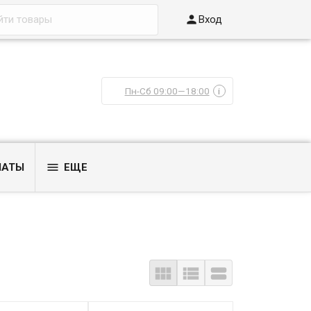

Вход
Пн-Сб 09:00—18:00
i

ЛАТЫ
ЕЩЕ


