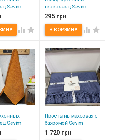
ец Sevim
полотенец Sevim
 из 2-х штук
40х60 см из 2-х штук
.
295 грн.
ое+ махровое,
вафельное+ махровое,
5
модель 4




ичии
В наличии
онных полотенец
Набор кухонных полотенец
0 см из 2-х штук
Sevim 40х60 см из 2-х штук
е+ махровое
вафельное+ махровое
x60 см - 2 шт.
Размер: 40x60 см - 2 шт.
шт - махра, 100%
Состав: 1 шт - махра, 100%
1 шт вафля, 100%
хлопок + 1 шт вафля, 100%
отность: 420 г/м2
хлопок. Плотность: 420 г/м2
 ПВХ
Упаковка: ПВХ
тель: Sevim
Производитель: Sevim
Вафельное
(Турция) Вафельное
е декорировано
полотенце декорировано
.
вышивкой.
ухонных
Простынь махровая с
ец Sevim
бахромой Sevim
 из 2-х штук
200x230 см синяя
.
1 720 грн.
ое+ махровое,