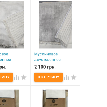
овое
Муслиновое
оннее
двустороннее
ло Sevim
покрывало Sevim
рн.
2 100 грн.
 см шампань
220x240 см крем -
серый




ичии
В наличии
ое покрывало
мер: 220х240 см
Муслиновое покрывало
услин, 100%
Sevim​ Размер: 220х240 см
отность: 500 г/м2
Состав: муслин, 100%
вала: 2700 г
хлопок. Плотность: 500 г/м2
 ПВХ
Вес покрывала: 2700 г
тель: Sevim​