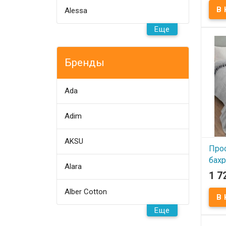
мод
Alessa
В
Еще
Набо
Sevim
вафе
Бренды
Разме
Соста
хлопо
хлопо
Упако
Ada
Прои
(Тур
поло
Adim
выши
AKSU
Про
бах
Alara
200x
1 7
сер
Alber Cotton
В
Еще
Прос