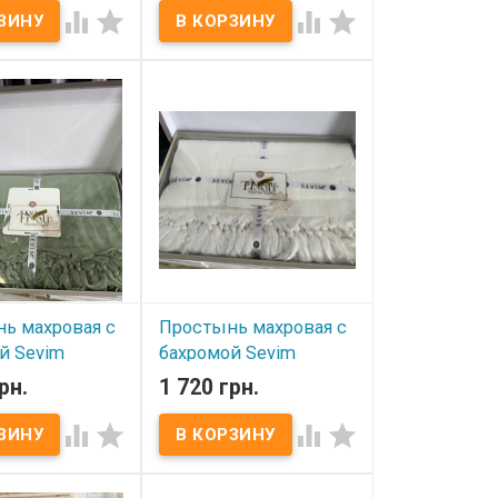
В наличии
1




Простынь-пике махровая
Sevim жаккард 200x230 см
ичии
Размер: 200х230 см.
Плотность: 500 гр/м².
онных полотенец
Состав: махра, 100%
0 см из 2-х штук
хлопок. Упаковка:
е+ махровое
фирменная. Торговая
x60 см - 2 шт.
марка: Sevim (Турция).
шт - махра, 100%
1 шт вафля, 100%
отность: 420 г/м2
 ПВХ
тель: Sevim
Вафельное
е декорировано
.
ь махровая с
Простынь махровая с
й Sevim
бахромой Sevim
 оливковая
200x230 молочная
рн.
1 720 грн.
ичии
В наличии




-пике махровая
Простынь-пике махровая
кард 200x230 см
Sevim жаккард 200x230 см
00х230 см.
Размер: 200х230 см.