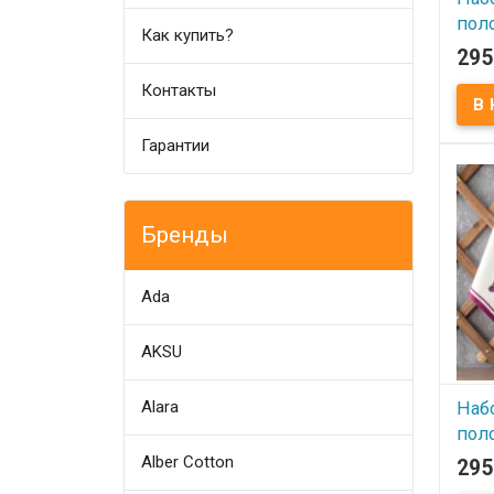
пол
Как купить?
40х6
295
ваф
Контакты
мод
Гарантии
В
Набо
Sevim
вафе
Разме
Бренды
Соста
хлопо
хлопо
Упако
Прои
Ada
(Тур
поло
выши
AKSU
Alara
Наб
пол
40х6
Alber Cotton
295
ваф