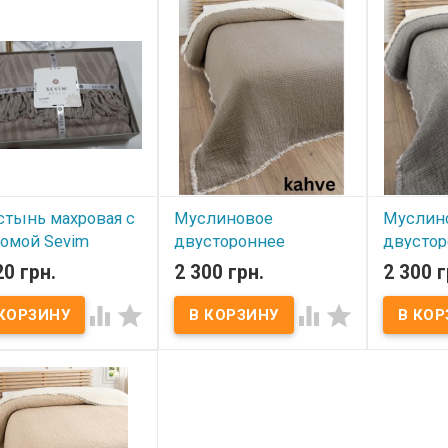
m жаккард 200x230 см
Плотность: 500 гр/м².
Плотность:
р: 200х230 см.
Состав: махра, 100%
Состав: м
ость: 500 гр/м².
хлопок. Упаковка:
хлопок. У
в: махра, 100%
фирменная. Торговая
фирменная
к. Упаковка:
марка: Sevim (Турция).
марка: Sev
енная. Торговая
: Sevim (Турция).
стынь махровая с
Муслиновое
Муслин
ромой Sevim
двустороннее
двустор
x230 кофейная
покрывало Sevim
покрыва
20 грн.
2 300 грн.
2 300 г
240x260 см крем -
240x260
 наличии
кофе
серое




тынь-пике махровая
m жаккард 200x230 см
В наличии
В нал
р: 200х230 см.
ость: 500 гр/м².
Муслиновое покрывало
Муслинов
в: махра, 100%
Sevim​ Размер: 240х260 см.
Sevim​ Раз
к. Упаковка:
Состав: муслин, 100%
Состав: м
енная. Торговая
хлопок. Упаковка: ПВХ
хлопок. У
: Sevim (Турция).
Производитель: Sevim​
Производи
(Турция). Нежное, мягкое,
(Турция). 