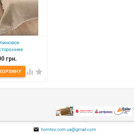
приятное на ощупь
приятное 
покрывало из муслина
покрывало
идеальный вариант
идеальный
использования летом
использо
вместо одеяла, а также как
вместо од
покрывало на кровать.
покрывало
линовое
стороннее
рывало Sevim
00 грн.
260 см крем - беж


 наличии
иновое покрывало
​ Размер: 240х260 см.
в: муслин, 100%
к. Упаковка: ПВХ
водитель: Sevim​
ия). Нежное, мягкое,
тное на ощупь
ывало из муслина
льный вариант
льзования летом
о одеяла, а также как
ывало на кровать.

homtex.com.ua@gmail.com