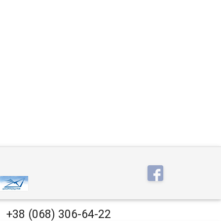
на ощупь
приятное на ощупь
 из муслина
покрывало из муслина
 вариант
идеальный вариант
вания летом
использования летом
еяла, а также как
вместо одеяла, а также как
 на кровать.
покрывало на кровать.
+38 (068) 306-64-22