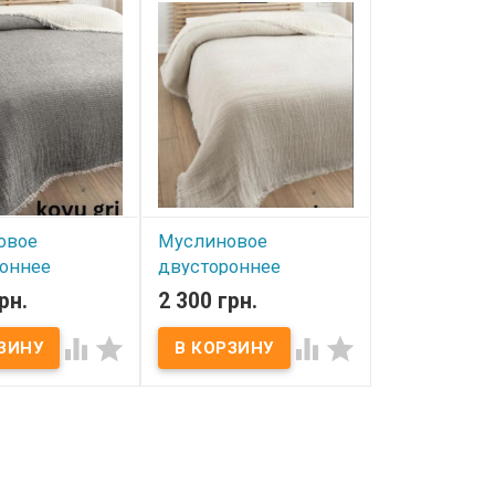
 500 гр/м².
Плотность: 500 гр/м².
ахра, 100%
Состав: махра, 100%
паковка:
хлопок. Упаковка:
. Торговая
фирменная. Торговая
im (Турция).
марка: Sevim (Турция).
овое
Муслиновое
оннее
двустороннее
ло Sevim
покрывало Sevim
рн.
2 300 грн.
 см крем -
240x260 см крем -
сере-бежевое




ичии
В наличии
ое покрывало
Муслиновое покрывало
мер: 240х260 см.
Sevim​ Размер: 240х260 см.
услин, 100%
Состав: муслин, 100%
паковка: ПВХ
хлопок. Упаковка: ПВХ
тель: Sevim​
Производитель: Sevim​
Нежное, мягкое,
(Турция). Нежное, мягкое,