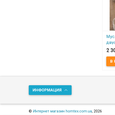
Мус
дву
пок
2 3
240x
В
Мусл
Sevim
Соста
хлопо
Произ
(Турц
ИНФОРМАЦИЯ
прия
покр
идеа
испо
вмест
покр
©
Интернет магазин homtex.com.ua
, 2026