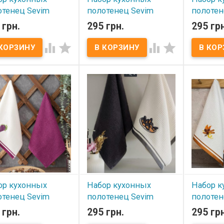
отенец Sevim
полотенец Sevim
полотен
0 см из 2-х штук
40х60 см из 2-х штук
40х60 см
 грн.
295 грн.
295 грн
ельное+ махровое,
вафельное+ махровое,
вафельн
ель 7
модель 6
модель 




 наличии
В наличии
В нал
р кухонных полотенец
Набор кухонных полотенец
Набор кух
 40х60 см из 2-х штук
Sevim 40х60 см из 2-х штук
Sevim 40х6
льное+ махровое
вафельное+ махровое
вафельно
р: 40x60 см - 2 шт.
Размер: 40x60 см - 2 шт.
Размер: 40
в: 1 шт - махра, 100%
Состав: 1 шт - махра, 100%
Состав: 1 
к + 1 шт вафля, 100%
хлопок + 1 шт вафля, 100%
хлопок + 
к. Плотность: 420 г/м2
хлопок. Плотность: 420 г/м2
хлопок. Пл
вка: ПВХ
Упаковка: ПВХ
Упаковка:
зводитель: Sevim
Производитель: Sevim
Производи
ция) Вафельное
(Турция) Вафельное
(Турция) 
тенце декорировано
полотенце декорировано
полотенц
вкой.
вышивкой.
вышивкой
ор кухонных
Набор кухонных
Набор к
отенец Sevim
полотенец Sevim
полотен
0 см из 2-х штук
40х60 см из 2-х штук
40х60 см
 грн.
295 грн.
295 грн
ельное+ махровое,
вафельное+ махровое,
вафельн