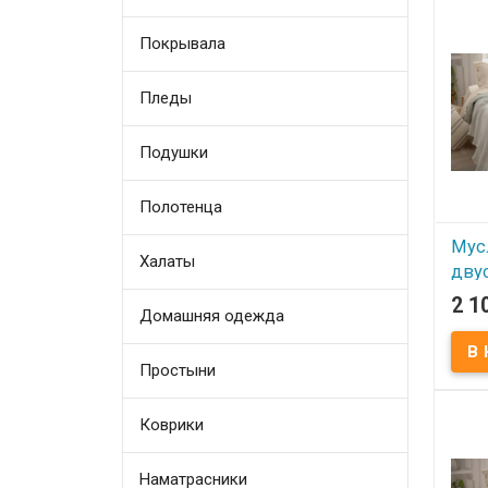
Покрывала
Пледы
Подушки
Полотенца
Мус
Халаты
дву
пок
2 1
Домашняя одежда
220x
мят
Простыни
В
Коврики
Мусл
Sevim
Соста
хлопо
Наматрасники
Вес п