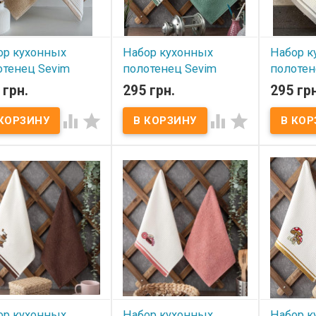
льзования летом
вышивкой.
вышивкой
о одеяла, а также как
ывало на кровать.
ор кухонных
Набор кухонных
Набор к
отенец Sevim
полотенец Sevim
полотен
0 см из 2-х штук
40х60 см из 2-х штук
40х60 см
 грн.
295 грн.
295 грн
ельное+ махровое,
вафельное+ махровое,
вафельн
ель 11
модель 10
модель 




 наличии
В наличии
В нал
р кухонных полотенец
Набор кухонных полотенец
Набор кух
 40х60 см из 2-х штук
Sevim 40х60 см из 2-х штук
Sevim 40х6
льное+ махровое
вафельное+ махровое
вафельно
р: 40x60 см - 2 шт.
Размер: 40x60 см - 2 шт.
Размер: 40
в: 1 шт - махра, 100%
Состав: 1 шт - махра, 100%
Состав: 1 
к + 1 шт вафля, 100%
хлопок + 1 шт вафля, 100%
хлопок + 
к. Плотность: 420 г/м2
хлопок. Плотность: 420 г/м2
хлопок. Пл
вка: ПВХ
Упаковка: ПВХ
Упаковка:
зводитель: Sevim
Производитель: Sevim
Производи
ция) Вафельное
(Турция) Вафельное
(Турция) 
тенце декорировано
полотенце декорировано
полотенц
вкой.
вышивкой.
вышивкой
ор кухонных
Набор кухонных
Набор к