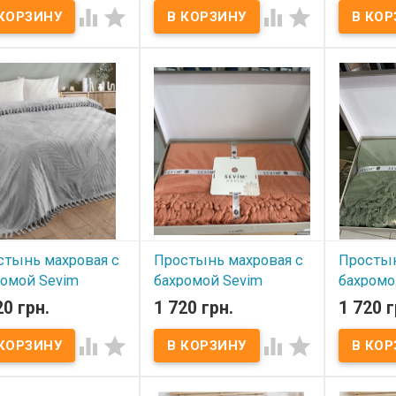
ель 3
модель 2
модель 




 наличии
В наличии
В нал
р кухонных полотенец
Набор кухонных полотенец
Набор кух
 40х60 см из 2-х штук
Sevim 40х60 см из 2-х штук
Sevim 40х6
льное+ махровое
вафельное+ махровое
вафельно
р: 40x60 см - 2 шт.
Размер: 40x60 см - 2 шт.
Размер: 40
в: 1 шт - махра, 100%
Состав: 1 шт - махра, 100%
Состав: 1 
к + 1 шт вафля, 100%
хлопок + 1 шт вафля, 100%
хлопок + 
к. Плотность: 420 г/м2
хлопок. Плотность: 420 г/м2
хлопок. Пл
вка: ПВХ
Упаковка: ПВХ
Упаковка:
зводитель: Sevim
Производитель: Sevim
Производи
ция) Вафельное
(Турция) Вафельное
(Турция) 
тенце декорировано
полотенце декорировано
полотенц
вкой.
вышивкой.
вышивкой
стынь махровая с
Простынь махровая с
Простын
ромой Sevim
бахромой Sevim
бахромо
230 см светло-
200x230 см оранжевая
200x230
20 грн.
1 720 грн.
1 720 г
ая
В наличии
В нал




 наличии
Простынь-пике махровая
Простынь
Sevim жаккард 200x230 см
Sevim жак
тынь-пике махровая
Размер: 200х230 см.
Размер: 2