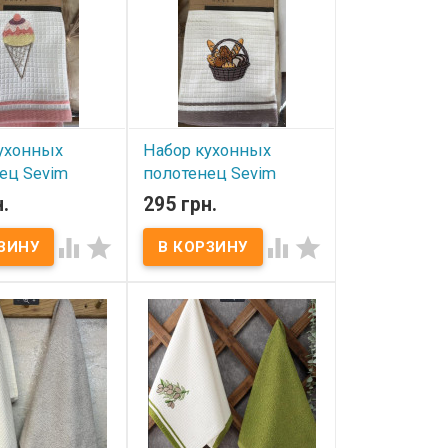
Упаковка: ПВХ
Нежное, мягкое,
Производитель: Sevim​
на ощупь
(Турция). Нежное, мягкое,
 из муслина
приятное на ощупь
 вариант
покрывало из муслина
вания летом
идеальный вариант
еяла, а также как
использования летом
 на кровать.
вместо одеяла, а также как
покрывало на кровать.
ухонных
Набор кухонных
ец Sevim
полотенец Sevim
 из 2-х штук
40х60 см из 2-х штук
.
295 грн.
ое+ махровое,
вафельное+ махровое,
13
модель 12




ичии
В наличии
онных полотенец
Набор кухонных полотенец
0 см из 2-х штук
Sevim 40х60 см из 2-х штук
е+ махровое
вафельное+ махровое
x60 см - 2 шт.
Размер: 40x60 см - 2 шт.
шт - махра, 100%
Состав: 1 шт - махра, 100%
1 шт вафля, 100%
хлопок + 1 шт вафля, 100%
отность: 420 г/м2
хлопок. Плотность: 420 г/м2
 ПВХ
Упаковка: ПВХ
тель: Sevim
Производитель: Sevim
Вафельное
(Турция) Вафельное
е декорировано
полотенце декорировано