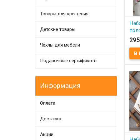
испо
вмест
покр
Товары для крещения
Наб
Детские товары
пол
40х6
295
ваф
Чехлы для мебели
мод
Подарочные сертификаты
В
Набо
Sevim
вафе
Информация
Разме
Соста
хлопо
хлопо
Оплата
Упако
Прои
(Тур
поло
Доставка
выши
Акции
Наб