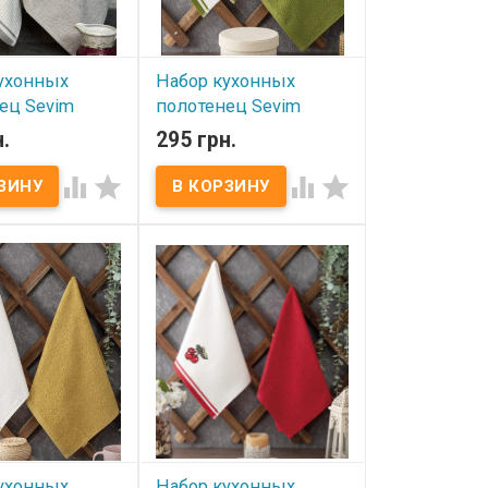
.
вышивкой.
ухонных
Набор кухонных
ец Sevim
полотенец Sevim
 из 2-х штук
40х60 см из 2-х штук
.
295 грн.
ое+ махровое,
вафельное+ махровое,
9
модель 8




ичии
В наличии
онных полотенец
Набор кухонных полотенец
0 см из 2-х штук
Sevim 40х60 см из 2-х штук
е+ махровое
вафельное+ махровое
x60 см - 2 шт.
Размер: 40x60 см - 2 шт.
шт - махра, 100%
Состав: 1 шт - махра, 100%
1 шт вафля, 100%
хлопок + 1 шт вафля, 100%
отность: 420 г/м2
хлопок. Плотность: 420 г/м2
 ПВХ
Упаковка: ПВХ
тель: Sevim
Производитель: Sevim
Вафельное
(Турция) Вафельное
е декорировано
полотенце декорировано
.
вышивкой.
ухонных
Набор кухонных