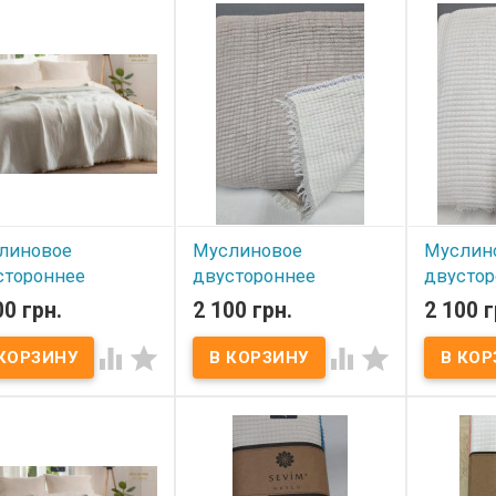
линовое
Муслиновое
Муслин
стороннее
двустороннее
двустор
рывало Sevim
покрывало Sevim
покрыва
00 грн.
2 100 грн.
2 100 г
240 см крем -
220x240 см крем -
220x240
а
кофе




В нал
 наличии
В наличии
Муслинов
Sevim​ Раз
иновое покрывало
Муслиновое покрывало
Состав: м
​ Размер: 220х240 см
Sevim​ Размер: 220х240 см
хлопок. Пл
в: муслин, 100%
Состав: муслин, 100%
Вес покры
к. Плотность: 500 г/м2
хлопок. Плотность: 500 г/м2
Упаковка:
окрывала: 2700 г
Вес покрывала: 2700 г
Производи