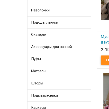
Упако
Произ
(Турц
Наволочки
прия
покр
идеа
испо
Пододеяльники
вмест
покр
Скатерти
Мус
дву
Аксессуары для ванной
пок
2 1
220x
Пуфы
ант
В
Матрасы
Мусл
Sevim
Шторы
Соста
хлопо
Вес п
Упако
Подматрасники
Произ
(Турц
прия
покр
Каркасы
идеа