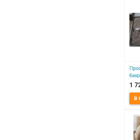
Sevi
Разме
Плотн
Соста
хлопо
фирм
марка
Про
бах
200
1 7
В
Прос
Sevi
Разме
Плотн
Соста
хлопо
фирм
марка