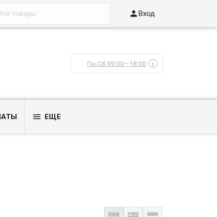

Вход
Пн-Сб 09:00—18:00
i

ЛАТЫ
ЕЩЕ


