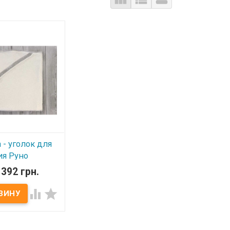
- уголок для
я Руно
 80х80 см
392 грн.
ичии


уголок для
Руно Серебро
Размер: 80х80 см.
ахра, 100%