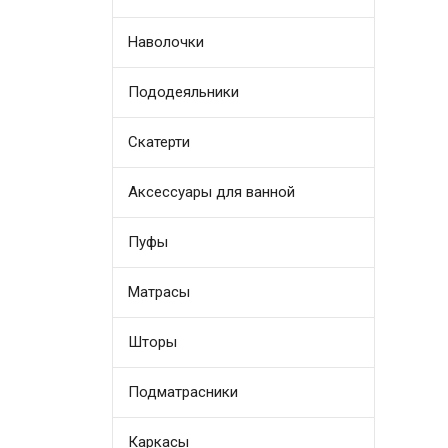
плет
круж
(Итал
Наволочки
см На
крещ
Batte
Допо
Пододеяльники
можн
совр
тинсу
мм.
Скатерти
Аксессуары для ванной
Пуфы
Матрасы
Шторы
Подматрасники
Каркасы