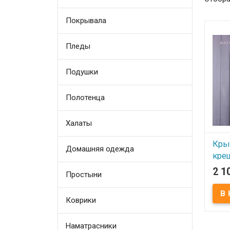
Покрывала
Пледы
Подушки
Полотенца
Халаты
Кры
Домашняя одежда
кре
Гла
2 1
Простыни
В
Коврики
Крыж
Batte
Цвет:
хлопо
Наматрасники