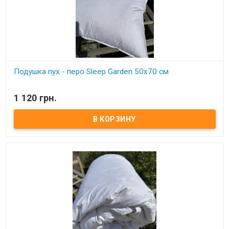
Подушка пух - перо Sleep Garden 50x70 см
В наличии
1 120 грн.
Подушка пух - перо Sleep Garden 50x70 см Размер: 50х70 см
Состав: 5% пух гусиный, 95% кончики гусиного пера Чехол: тик,
100% хлопок Вес: 1100 г. Упаковка: фирменная сумка
Производитель: Sleep Garden (Турция) Подушка очень высокого
качества, средней жесткости.