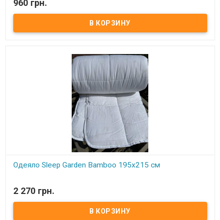
960 грн.
Подушка Sleep Garden Bamboo 50x70 см Размер: 50х70 см Состав:
30% бамбуковое волокно, 70% микрогелевое волокно Чехол: 70%
хлопок, 30% бамбуковое волокно Вес: 1000 грамм. Упаковка:
фирменная сумка Производитель: Sleep Garden (Турция) Подушка
имеет съемный чехол на молнии, можно снять и постирать, при
этом не стирая всю подушку.
Одеяло Sleep Garden Bamboo 195x215 см
В наличии
2 270 грн.
Одеяло Sleep Garden Bamboo 195x215 см Размер: 195x215 см
Состав: 30% бамбуковое волокно, 70% силиконизированное
волокно Чехол: 70% хлопок, 30% бамбуковое волокно
Плотность: 300 г./м.кв. Упаковка: фирменная сумка