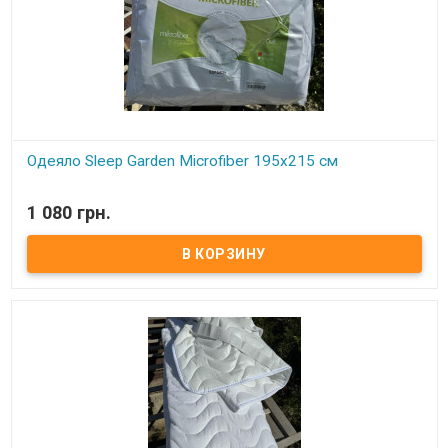
Одеяло Sleep Garden Microfiber 195x215 см
В наличии
1 080 грн.
Одеяло Sleep Garden Microfiber 195x215 см Размер: 195x215 см
Состав: силиконизированное волокно Чехол: микрофибра
Плотность: 300 грамм/м.кв. Упаковка: фирменная сумка
Производитель: Sleep Garden (Турция) Одеяло для всесезонного
использования, очень мягкое и нежное.