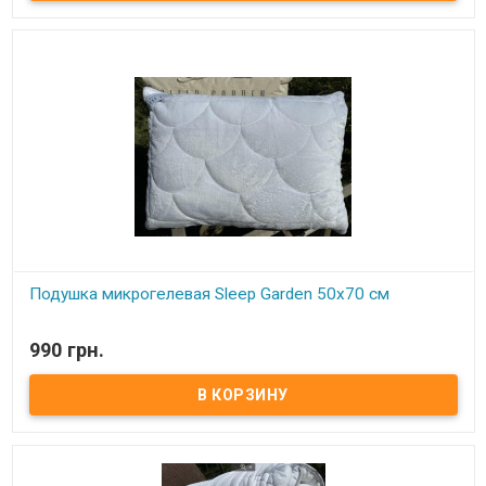
Производитель: Sleep Garden (Турция) Одеяло для всесезонного
использования.
Подушка микрогелевая Sleep Garden 50x70 см
В наличии
990 грн.
Подушка микрогелевая Sleep Garden 50x70 см Размер: 50х70 см
Состав: микрогель Чехол: одна сторона идет микрофибра,
тканевая, вторая - более теплая - микроплюш Упаковка:
фирменная сумка Производитель: Sleep Garden (Турция) Подушка
имеет съемный чехол на молнии, можно снять и постирать, при
этом не стирая всю подушку.