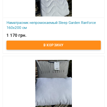
Наматрасник непромокаемый Sleep Garden Ranforce
160x200 см
1 170 грн.
В наличии
Наматрасник непромокаемый Sleep Garden Ranforce 160x200 см
Размер: 160x200 см Состав: силиконизированное волокно Чехол:
одна сторона ранфорс, 100% хлопок, нижняя сторона -
полиуретановая мембрана, не пропускающая жидкость
Плотность: 300 грамм./м.кв. Упаковка: фирменная сумка
Производитель: Sleep Garden (Турция) Наматрасник
непромокаемый с резинками по углам защитит Ваш матрас от
загрязнений и жидкости.