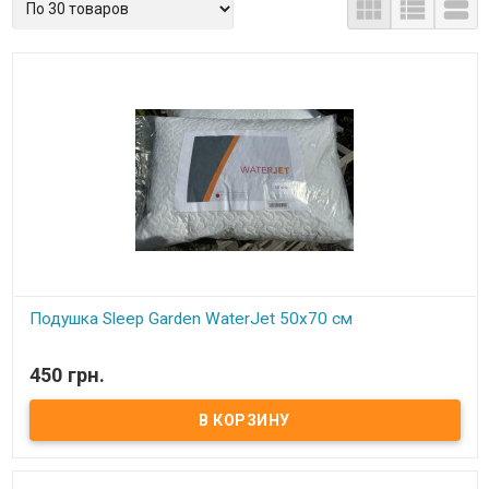



Подушка Sleep Garden WaterJet 50x70 см
В наличии
450 грн.
Подушка Sleep Garden WaterJet 50x70 см Размер: 50x70 см
Состав: силиконизированное волокно Чехол: микрофибра Вес:
800 грамм. Упаковка: фирменная сумка Производитель: Sleep
Garden (Турция) Подушка средней жесткости в хлопковом чехле.