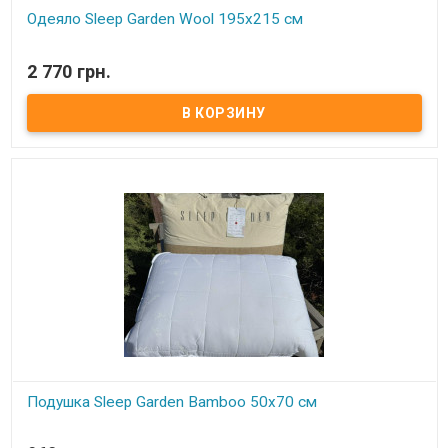
Одеяло Sleep Garden Wool 195x215 см
В наличии
2 770 грн.
Одеяло Sleep Garden Wool 195x215 см Размер: 195x215 см
Состав: овечья шерсть Чехол: 100% хлопок Упаковка: фирменная
сумка Производитель: Sleep Garden (Турция) Одеяло для
всесезонного использования.
Подушка Sleep Garden Bamboo 50x70 см
В наличии