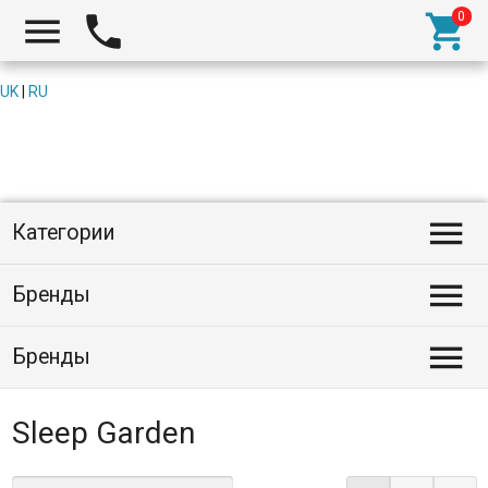



UK
|
RU

Категории

Бренды

Бренды
Sleep Garden