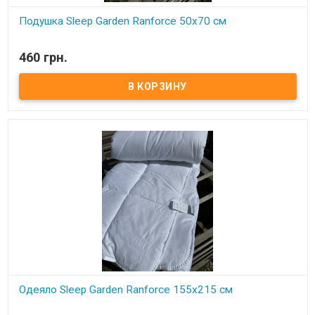
Подушка Sleep Garden Ranforce 50x70 см
В наличии
460 грн.
Подушка Sleep Garden Ranforce 50x70 см Размер: 50x70 см
Состав: силиконизированное волокно Чехол: ранфорс, 100%
хлопок Вес: 800 грамм. Упаковка: фирменная сумка
Производитель: Sleep Garden (Турция) Подушка средней
жесткости в хлопковом чехле.
Одеяло Sleep Garden Ranforce 155x215 см