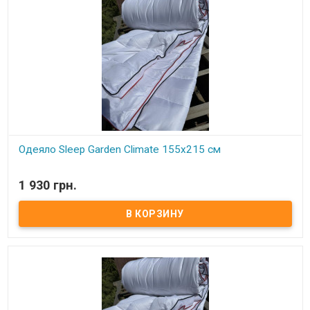
Одеяло Sleep Garden Climate 155x215 см
В наличии
1 930 грн.
Одеяло Sleep Garden Climate 155x215 см Размер: 155x215 см
Состав: микрогель Чехол: микрофибра со специальными
дышащими вставками по периметру одеяла Упаковка:
фирменная сумка Производитель: Sleep Garden (Турция) Одеяло
для всесезонного использования, очень мягкое и нежное.