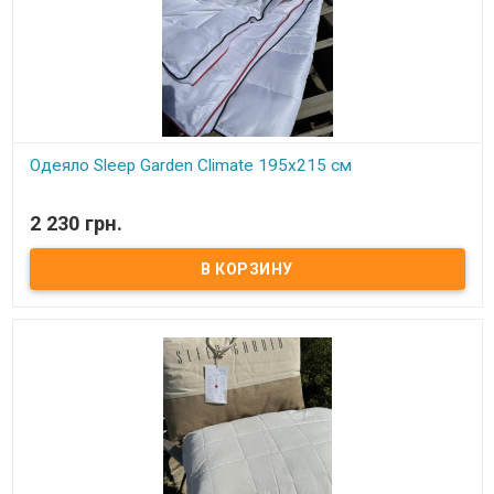
Одеяло Sleep Garden Climate 195x215 см
В наличии
2 230 грн.
Одеяло Sleep Garden Climate 195x215 см Размер: 195x215 см
Состав: микрогель Чехол: микрофибра со специальными
дышащими вставками по периметру одеяла Упаковка:
фирменная сумка Производитель: Sleep Garden (Турция) Одеяло
для всесезонного использования, очень мягкое и нежное.