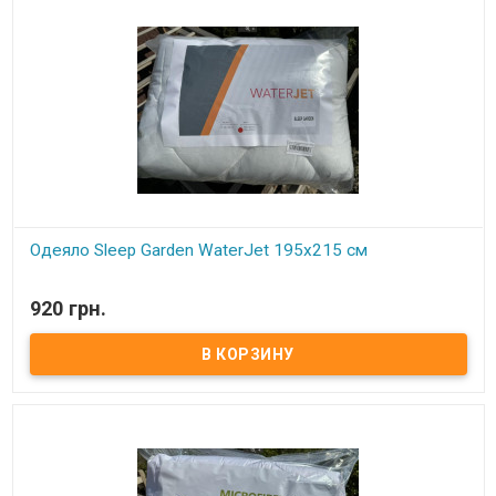
Одеяло Sleep Garden WaterJet 195x215 см
В наличии
920 грн.
Одеяло Sleep Garden WaterJet 195x215 см Размер: 195x215 см
Состав: силиконизированное волокно Чехол: микрофибра
Упаковка: фирменная сумка Производитель: Sleep Garden
(Турция) Подушка средней жесткости в хлопковом чехле.