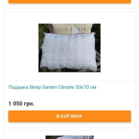
Производитель: Sleep Garden (Турция) Одеяло для всесезонного
использования, очень мягкое и нежное.
Подушка Sleep Garden Climate 50x70 см
В наличии
1 050 грн.
Подушка Sleep Garden Climate 50x70 см Размер: 50х70 см Состав:
микрогель Чехол: микрофибра со специальными дышащими
вставками по периметру Вес: 100 грамм. Упаковка: фирменная
сумка Производитель: Sleep Garden (Турция) Подушка имеет
съемный чехол на молнии, можно снять и постирать, при этом не
стирая всю подушку.