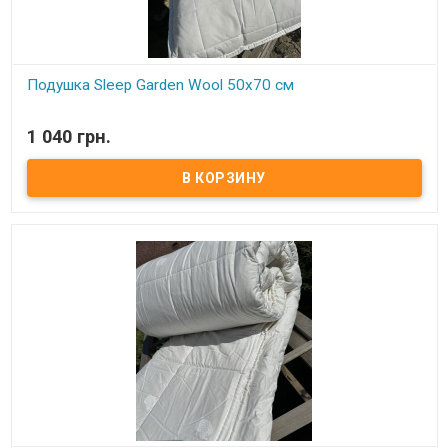
Подушка Sleep Garden Wool 50x70 см
В наличии
1 040 грн.
Подушка Sleep Garden Wool 50x70 см Размер: 50х70 см Состав:
овечья шерсть Чехол: 100% хлопок Упаковка: фирменная сумка
Производитель: Sleep Garden (Турция) Подушка имеет съемный
чехол на молнии, можно снять и постирать, при этом не стирая
всю подушку.