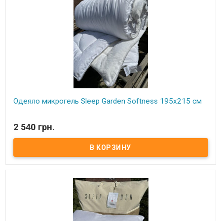
Одеяло микрогель Sleep Garden Softness 195x215 см
В наличии
2 540 грн.
Одеяло микрогель Sleep Garden Softness 195x215 см Размер:
195x215 см Состав: микрогель Чехол: одна сторона идет
микрофибра, тканевая, вторая - более теплая - микроплюш
Плотность: 300 г./м.кв. Вес одеяла: 1300 грамм Упаковка:
фирменная сумка Производитель: Sleep Garden (Турция) Одеяло
очень нежное, одна сторона идет плюшевая - для зимних
периодов, вторая - тканевая для демисезонного использования.