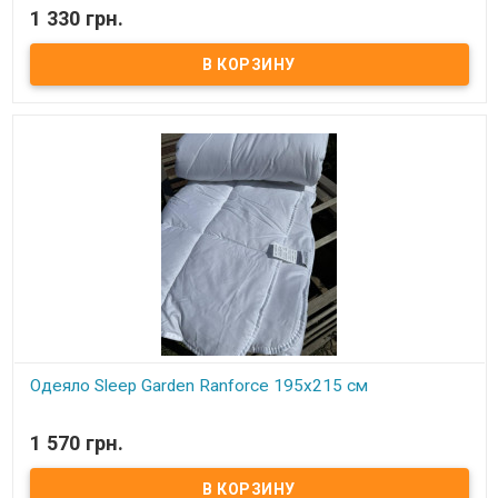
В наличии
1 330 грн.
Одеяло Sleep Garden Ranforce 155x215 см Размер: 155x215 см
Состав: силиконизированное волокно Чехол: ранфорс, 100%
хлопок Плотность: 300 грамм/м.кв. Упаковка: фирменная сумка
Производитель: Sleep Garden (Турция) Одеяло для всесезонного
использования, очень мягкое и нежное.
Одеяло Sleep Garden Ranforce 195x215 см
В наличии
1 570 грн.
Одеяло Sleep Garden Ranforce 195x215 см Размер: 195x215 см
Состав: силиконизированное волокно Чехол: ранфорс, 100%
хлопок Плотность: 300 грамм/м.кв. Упаковка: фирменная сумка