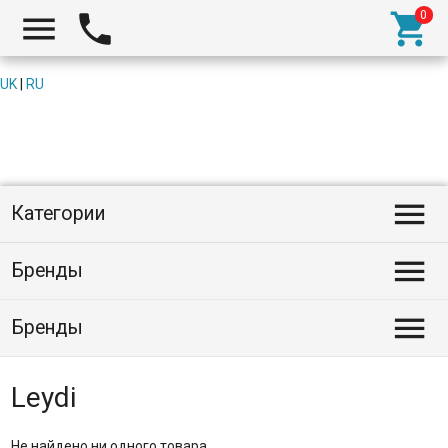



UK
|
RU

Категории

Бренды

Бренды
Leydi
Не найдено ни одного товара.