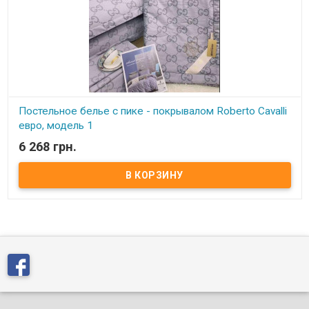
Постельное белье с пике - покрывалом Roberto Cavalli
евро, модель 1
6 268 грн.
В наличии
Постельное белье с пике - покрывалом Roberto Cavalli евро,
модель 1 Простынь: 230х250 см Наволочки: 50х70 см - 2 шт.
Покрывало - одеяло: 200х230 см Наполнитель одеяла - пике: 75%
натуральный шелк, 25% бамбуковое волокно Состав: египетский
сатин, 100% хлопок Упаковка: фирменная упаковка - сумка на
молнии. Производитель: Roberto Cavalli (Китай) В данном наборе
постельного белья вместо пододеяльника идет покрывало -
пике с тонким слоем наполнителя с нежнейшей ткани -
египетского хлопка, на ощупь похоже к шелку, можно
укрываться, а также использовать как покрывало на кровать.