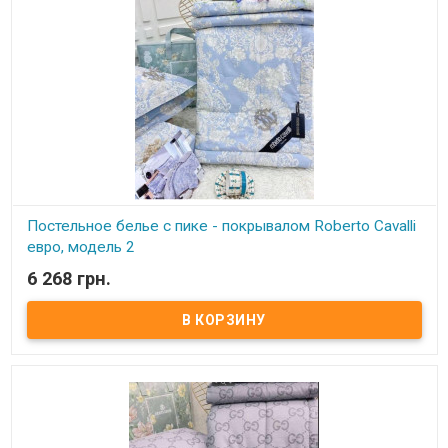
постельного белья вместо пододеяльника идет покрывало -
пике с тонким слоем наполнителя с нежнейшей ткани -
египетского хлопка, на ощупь похоже к шелку, можно
укрываться, а также использовать как покрывало на кровать.
Постельное белье с пике - покрывалом Roberto Cavalli
евро, модель 2
6 268 грн.
В наличии
Постельное белье с пике - покрывалом Roberto Cavalli евро,
модель 2 Простынь: 230х250 см Наволочки: 50х70 см - 2 шт.
Покрывало - одеяло: 200х230 см Наполнитель одеяла - пике: 75%
натуральный шелк, 25% бамбуковое волокно Состав: египетский
сатин, 100% хлопок Упаковка: фирменная упаковка - сумка на
молнии. Производитель: Roberto Cavalli (Китай) В данном наборе
постельного белья вместо пододеяльника идет покрывало -
пике с тонким слоем наполнителя с нежнейшей ткани -
египетского хлопка, на ощупь похоже к шелку, можно
укрываться, а также использовать как покрывало на кровать.