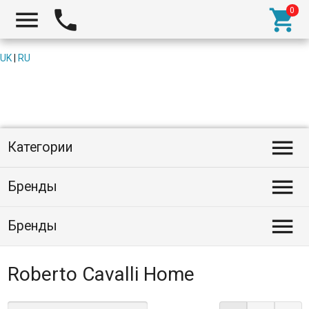



UK
|
RU

Категории

Бренды

Бренды
Roberto Cavalli Home