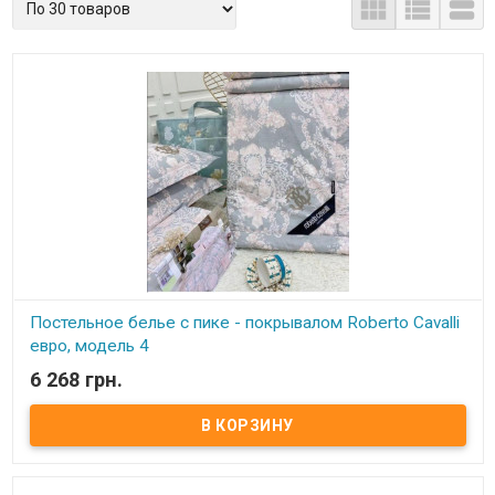



Постельное белье с пике - покрывалом Roberto Cavalli
евро, модель 4
6 268 грн.
В наличии
Постельное белье с пике - покрывалом Roberto Cavalli евро,
модель 4 Простынь: 230х250 см Наволочки: 50х70 см - 2 шт.
Покрывало - одеяло: 200х230 см Наполнитель одеяла - пике: 75%
натуральный шелк, 25% бамбуковое волокно Состав: египетский
сатин, 100% хлопок Упаковка: фирменная упаковка - сумка на
молнии. Производитель: Roberto Cavalli (Китай) В данном наборе