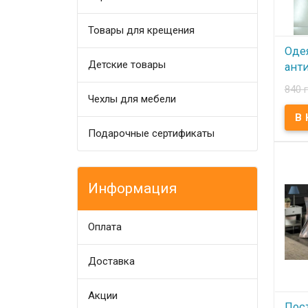
Товары для крещения
Оде
Детские товары
ант
Lori
840 
коф
Чехлы для мебели
В
Подарочные сертификаты
Одея
Lorin
140x2
бязь,
Напо
Информация
анти
Плотн
1900 
Произ
Оплата
(Турц
Доставка
Акции
Пос