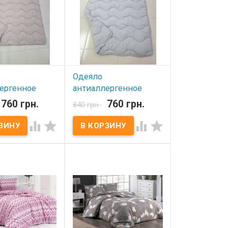
ковка: ПВХ сумка
2400 г Упаковка: ПВХ сумка
тель: Lorine
Производитель: Lorine
(Турция)
Одеяло
ергенное
антиаллергенное
40х210 см
Lorine 140х210 см
760 грн.
760 грн.
840 грн.
е
серое




ичии
В наличии
тиаллергенное
Одеяло антиаллергенное
х210 см Розмір:
Lorine 140х210 см Розмір:
м Состав чехла:
140x210 см Состав чехла:
% хлопок
бязь, 100% хлопок
ль:
Наполнитель:
генное волокно
антиаллергенное волокно
 350 г.м.кв. Вага:
Плотность: 350 г.м.кв. Вага:
ковка: ПВХ сумка
1900 г Упаковка: ПВХ сумка
тель: Lorine
Производитель: Lorine
(Турция)