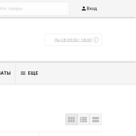

Вход
Пн-Сб 09:00—18:00
i

ЛАТЫ
ЕЩЕ


