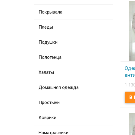
Покрывала
Пледы
Подушки
Полотенца
Оде
Халаты
ант
Lori
1 13
Домашняя одежда
беж
В
Простыни
Одея
Lorin
Коврики
195х2
бязь,
Напо
анти
Наматрасники
Плотн