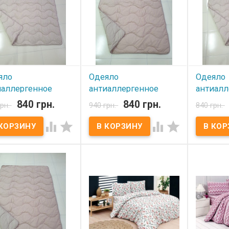
г Упаковка: ПВХ сумка
2800 г Упаковка: ПВХ сумка
2400 г Упа
водитель: Lorine
Производитель: Lorine
Производи
ия)
(Турция)
(Турция)
яло
Одеяло
Одеяло
иаллергенное
антиаллергенное
антиалл
ne 155х215 см
Lorine 155х215 см
Lorine 1
840 грн.
840 грн.
грн.
940 грн.
840 грн.
евое
кофейное
бежево




 наличии
В наличии
В нал
ло антиаллергенное
Одеяло антиаллергенное
Одеяло ан
e 155х215 см Розмір:
Lorine 155х215 см Розмір:
Lorine 140
15 см Состав чехла:
155x215 см Состав чехла:
140x210 с
 100% хлопок
бязь, 100% хлопок
бязь, 100
лнитель:
Наполнитель:
Наполните
аллергенное волокно
антиаллергенное волокно
антиаллер
ость: 350 г.м.кв. Вага:
Плотность: 350 г.м.кв. Вага:
Плотность:
г Упаковка: ПВХ сумка
2100 г Упаковка: ПВХ сумка
1900 г Упа
водитель: Lorine
Производитель: Lorine
Производи
ия)
(Турция)
(Турция)