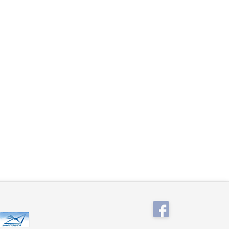
тель: Lorine
Производитель: Lorine
(Турция).
→