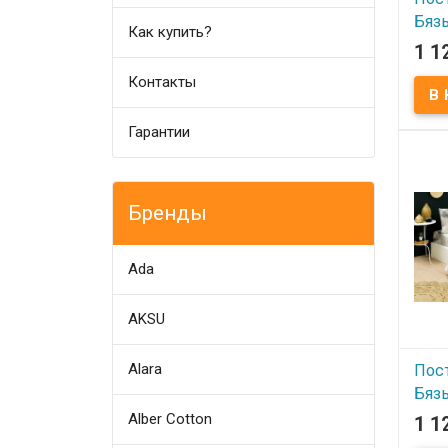
Бязь
Как купить?
сем
1 1
Контакты
В
Пост
Lorin
Гарантии
Прост
шт. 
см. -
см. -
Соста
полиэ
Бренды
пода
Произ
(Турц
Ada
AKSU
Alara
Пос
Бязь
сем
Alber Cotton
1 1