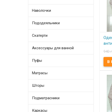
2800 
Произ
(Турц
Наволочки
Пододеяльники
Скатерти
Оде
ант
Аксессуары для ванной
Lori
940 
беж
Пуфы
В
Матрасы
Одея
Lorin
155x2
бязь,
Шторы
Напо
анти
Плотн
2100 
Подматрасники
Произ
(Турц
Каркасы