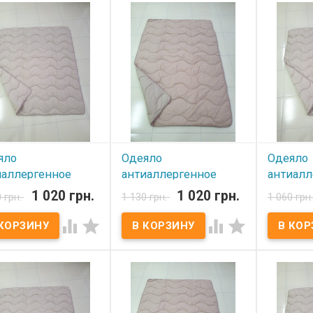
яло
Одеяло
Одеяло
иаллергенное
антиаллергенное
антиалл
ne 195х215 см
Lorine 195х215 см
Lorine 1
1 020 грн.
1 020 грн.
0 грн.
1 130 грн.
1 060 грн
евое
кофейное
бежево




 наличии
В наличии
В нал
ло антиаллергенное
Одеяло антиаллергенное
Одеяло ан
e 195х215 см Розмір:
Lorine 195х215 см Розмір:
Lorine 170
15 см Состав чехла:
195х215 см Состав чехла:
170х215 с
 100% хлопок
бязь, 100% хлопок
бязь, 100
лнитель:
Наполнитель:
Наполните
аллергенное волокно
антиаллергенное волокно
антиаллер
ость: 350 г.м.кв. Вага:
Плотность: 350 г.м.кв. Вага:
Плотность: