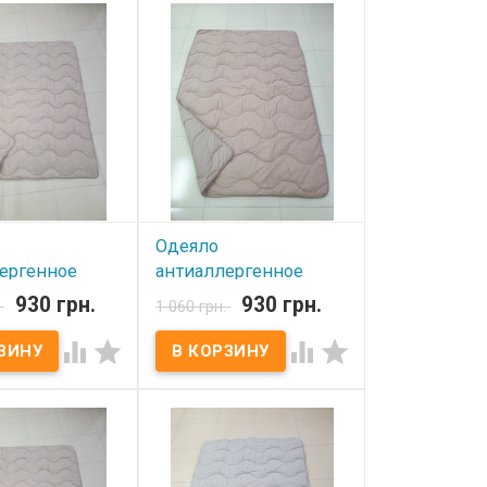
Одеяло
ергенное
антиаллергенное
70х215 см
Lorine 170х215 см
930 грн.
930 грн.
.
1 060 грн.
е
кофейное




ичии
В наличии
тиаллергенное
Одеяло антиаллергенное
х215 см Розмір:
Lorine 170х215 см Розмір:
м Состав чехла:
170х215 см Состав чехла:
% хлопок
бязь, 100% хлопок
ль:
Наполнитель:
генное волокно
антиаллергенное волокно
 350 г.м.кв. Вага:
Плотность: 350 г.м.кв. Вага: