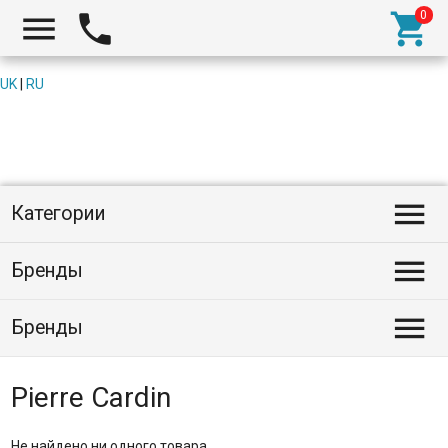



UK
|
RU

Категории

Бренды

Бренды
Pierre Cardin
Не найдено ни одного товара.