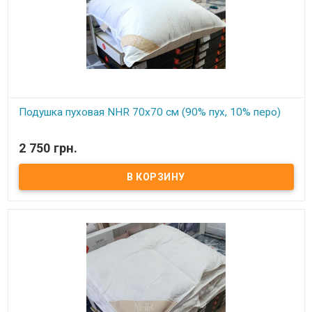
Подушка пуховая NHR 70x70 см (90% пух, 10% перо)
В наличии
2 750 грн.
Подушка пуховая из натурального гусиного пуха Размер: 70х70
см Состав: 90% гусиный пух, 10% кончики пера. Ткань чехла: мако
сатин, не пропускающий пух, 100% хлопок Упаковка: фирменная
сумка. Производитель: NHR (Турция)