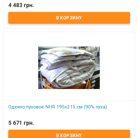
В наличии
4 483 грн.
Одеяло из натурального гусиного пуха Размер: 155х215 см
Состав: 90% гусиный пух, 10% кончики пера. Ткань чехла: мако
сатин, не пропускающий пух, 100% хлопок Упаковка: фирменная
сумка. Производитель: NHR (Турция) Одеяло очень теплое, для
осенне-зимнего периода
Одеяло пуховое NHR 195x215 см (90% пуха)
В наличии
5 671 грн.
Одеяло из натурального гусиного пуха Размер: 195х215 см
Состав: 90% гусиный пух, 10% кончики пера. Ткань чехла: мако
сатин, не пропускающий пух, 100% хлопок Упаковка: фирменная