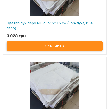
Одеяло пух-перо NHR 155x215 см (15% пуха, 85%
перо)
3 028 грн.
В наличии
Одеяло из натурального гусиного пуха Размер: 155х215 см
Состав: 15% гусиный пух, 85% кончики пера. Ткань чехла: мако
сатин, не пропускающий пух, 100% хлопок Упаковка: фирменная
сумка. Производитель: NHR (Турция) Одеяло очень теплое, для
осенне-зимнего периода