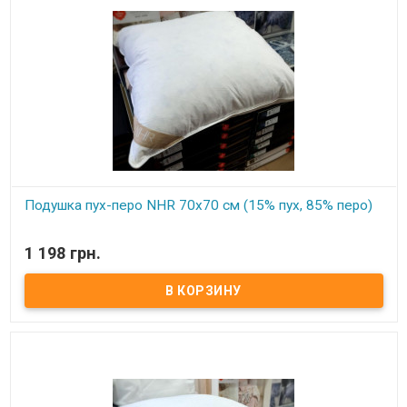
Подушка пух-перо NHR 70x70 см (15% пух, 85% перо)
В наличии
1 198 грн.
Подушка пуховая из натурального гусиного пуха Размер: 70х70
см Состав: 15% гусиный пух, 85% кончики пера. Ткань чехла: мако
сатин, не пропускающий пух, 100% хлопок Упаковка: фирменная
сумка. Производитель: NHR (Турция)