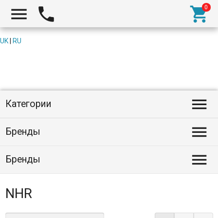



UK
|
RU

Категории

Бренды

Бренды
NHR