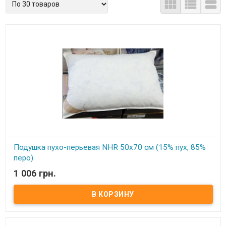



Подушка пухо-перьевая NHR 50x70 см (15% пух, 85%
перо)
1 006 грн.
В наличии
Подушка пуховая из натурального гусиного пуха Размер: 50х70
см Состав: 15% гусиный пух, 85% кончики пера. Ткань чехла: мако
сатин, не пропускающий пух, 100% хлопок Упаковка: фирменная
сумка. Производитель: NHR (Турция)