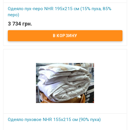
Одеяло пух-перо NHR 195x215 см (15% пуха, 85%
перо)
3 734 грн.
В наличии
Одеяло из натурального гусиного пуха Размер: 195х215 см
Состав: 15% гусиный пух, 85% кончики пера. Ткань чехла: мако
сатин, не пропускающий пух, 100% хлопок Упаковка: фирменная
сумка. Производитель: NHR (Турция) Одеяло очень теплое, для
осенне-зимнего периода
Одеяло пуховое NHR 155x215 см (90% пуха)