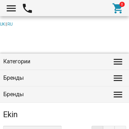



UK
|
RU

Категории

Бренды

Бренды
Ekin