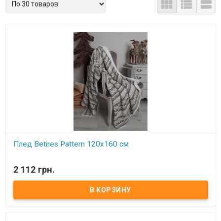



Плед Betires Pattern 120x160 см
В наличии
2 112 грн.
Плед Betires Pattern 120x160 см Размер: 120х160 см. Состав: 100%
акрил. Цвет: бежевый, серый, молочный. Торговая марка: Betires
(Турция).