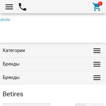



UK
|
RU

Категории

Бренды

Бренды
Betires