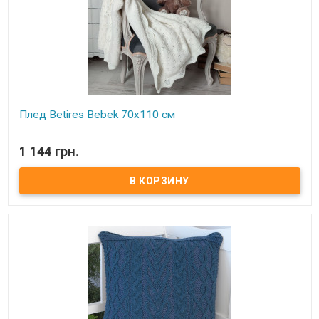
Плед Betires Bebek 70x110 см
В наличии
1 144 грн.
Плед Betires Bebek 70x110 см Размер: 70х110 см. Состав: 100%
акрил Цвет: кремовый. Торговая марка: Betires (Турция).