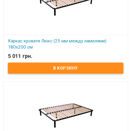
Каркас кровати Люкс (25 мм между ламелями)
180х200 см
5 011 грн.
В наличии
Каркас кровати Усиленный (25 мм между ламелями) 180х200 см ​
Размер: 180х200 см Материал ламели: бук Материал втулки:
пластик. Тип каркаса: двуспальный Ламель: количество - 20(21)
шт. Расстояние между ламелями: 25 мм Высота опоры: 245 мм не
регулируемая Производитель: Украина