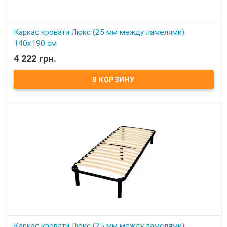
Каркас кровати Люкс (25 мм между ламелями)
140х190 см
4 222 грн.
В наличии
Каркас кровати Усиленный (25 мм между ламелями) 140х190 см ​
Размер: 140х190 см Материал ламели: бук Материал втулки:
пластик. Тип каркаса: двуспальный Ламель: количество - 21(22)
шт. Расстояние между ламелями: 25 мм Высота опоры: 245 мм не
регулируемая Производитель: Украина
Каркас кровати Люкс (25 мм между ламелями)