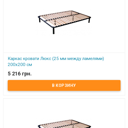
Каркас кровати Люкс (25 мм между ламелями)
200х200 см
5 216 грн.
В наличии
Каркас кровати Усиленный (25 мм между ламелями) 200х200 см ​
Размер: 200х200 см Материал ламели: бук Материал втулки:
пластик. Тип каркаса: двуспальный Ламель: количество - 21(22)
шт. Расстояние между ламелями: 25 мм Высота опоры: 245 мм не
регулируемая Производитель: Украина