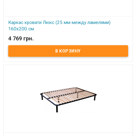
Каркас кровати Люкс (25 мм между ламелями)
160х200 см
4 769 грн.
В наличии
Каркас кровати Усиленный (25 мм между ламелями) 160х200 см ​
Размер: 160х200 см Материал ламели: бук Материал втулки:
пластик. Тип каркаса: двуспальный Ламель: количество - 20(21)
шт. Расстояние между ламелями: 25 мм Высота опоры: 245 мм не
регулируемая Производитель: Украина