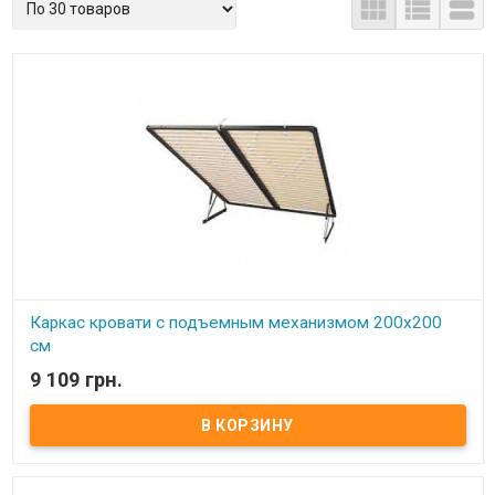



Каркас кровати с подъемным механизмом 200х200
см
9 109 грн.
В наличии
Каркас кровати с подъемным механизмом 200х200 см ​ Размер:
200х200 см Материал ламели: бук Материал втулки: пластик. Тип
каркаса: двуспальный Ламель: количество - 14(15) шт.
Расстояние между ламелями: 45 мм Производитель: Украина.