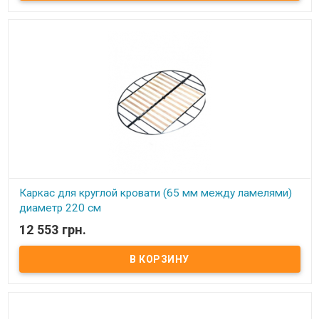
Каркас для круглой кровати (65 мм между ламелями)
диаметр 220 см
12 553 грн.
В наличии
Каркас для круглой кровати (65 мм между ламелями) диаметр
220 см. ​ Размер: диаметр 220 см Материал ламели: бук Материал
втулки: пластик. Тип каркаса: двуспальный Ламель: количество -
11 шт. Расстояние между ламелями: 65 мм Высота опоры: 245 мм
не регулируемая Производитель: Украина