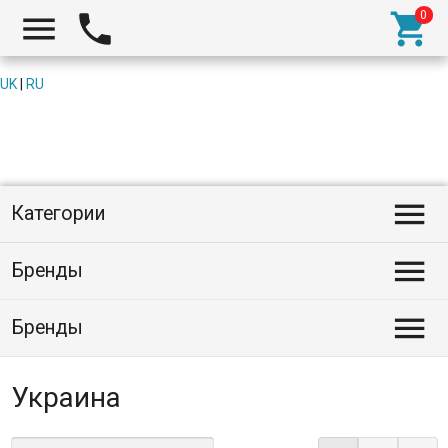



UK
|
RU

Категории

Бренды

Бренды
Украина