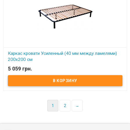
Каркас кровати Усиленный (40 мм между ламелями)
200х200 см
5 059 грн.
В наличии
Каркас кровати Усиленный (40 мм между ламелями) 200х200 см ​
Размер: 200х200 см Материал ламели: бук Материал втулки:
пластик. Тип каркаса: двуспальный. Ламель: количество - 19(18)
шт. Расстояние между ламелями: 40 мм Высота опоры: 245 мм не
регулируемая Производитель: Украина
1
2
→