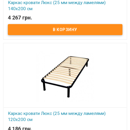
Каркас кровати Люкс (25 мм между ламелями)
140х200 см
4 267 грн.
В наличии
Каркас кровати Усиленный (25 мм между ламелями) 140х200 см ​
Размер: 140х200 см Материал ламели: бук Материал втулки:
пластик. Тип каркаса: двуспальный Ламель: количество - 21(22)
шт. Расстояние между ламелями: 25 мм Высота опоры: 245 мм не
регулируемая Производитель: Украина
Каркас кровати Люкс (25 мм между ламелями)
120х200 см
4 186 грн.