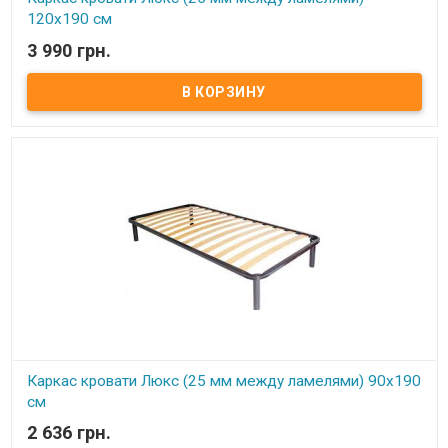
120х190 см
3 990 грн.
В наличии
Каркас кровати Усиленный (25 мм между ламелями) 120х190 см ​
Размер: 120х190 см Материал ламели: бук Материал втулки:
пластик. Тип каркаса: двуспальный Ламель: количество - 21(22)
шт. Расстояние между ламелями: 25 мм Высота опоры: 245 мм не
регулируемая Производитель: Украина
Каркас кровати Люкс (25 мм между ламелями) 90х190
см
2 636 грн.
В наличии