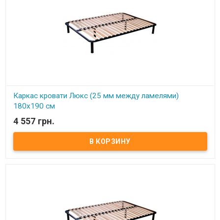
Каркас кровати Люкс (25 мм между ламелями)
180х190 см
4 557 грн.
В наличии
Каркас кровати Усиленный (25 мм между ламелями) 180х190 см ​
Размер: 180х190 см Материал ламели: бук Материал втулки:
пластик. Тип каркаса: двуспальный Ламель: количество - 21(22)
шт. Расстояние между ламелями: 25 мм Высота опоры: 245 мм не
регулируемая Производитель: Украина