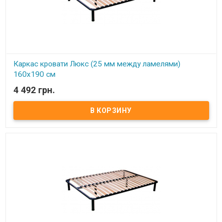
Каркас кровати Люкс (25 мм между ламелями)
160х190 см
4 492 грн.
В наличии
Каркас кровати Усиленный (25 мм между ламелями) 160х190 см ​
Размер: 160х190 см Материал ламели: бук Материал втулки:
пластик. Тип каркаса: двуспальный Ламель: количество - 21(22)
шт. Расстояние между ламелями: 25 мм Высота опоры: 245 мм не
регулируемая Производитель: Украина