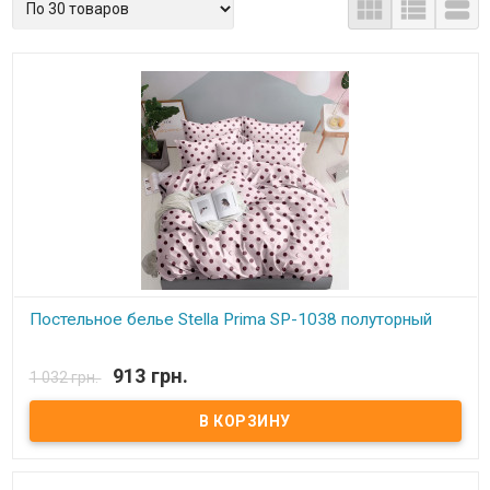



Постельное белье Stella Prima SP-1038 полуторный
В наличии
913 грн.
1 032 грн.
Stella Prima полуторный Простынь: 160x220 см. - 1 шт.
Пододеяльник: 160x220 см. - 1шт. Наволочки (2 шт.): 50x70 см
Состав: полиэстер 100%, микросатин. Торговая марка: Stella
Prima (Турция).