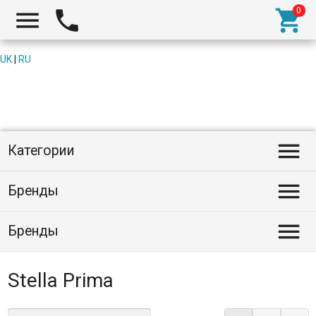



UK
|
RU

Категории

Бренды

Бренды
Stella Prima