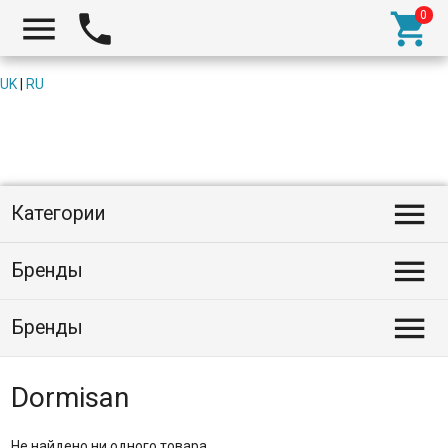



UK
|
RU

Категории

Бренды

Бренды
Dormisan
Не найдено ни одного товара.