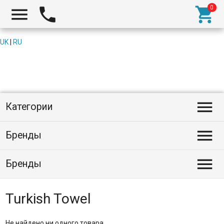



UK
|
RU

Категории

Бренды

Бренды
Turkish Towel
Не найдено ни одного товара.