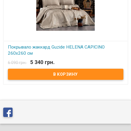
Покрывало жаккард Guzide HELENA CAPICINO
260x260 см
5 340 грн.
6 090 грн.
В наличии
Покрывало жаккард Guzide HELENA CAPICINO 260x260 см Размер:
260x260 см Размер наволочек: 50х70 см - 2 шт. Состав: жаккард,
100% хлопок Упаковка: Подарочная коробка Производитель:
Guzide (Турция)