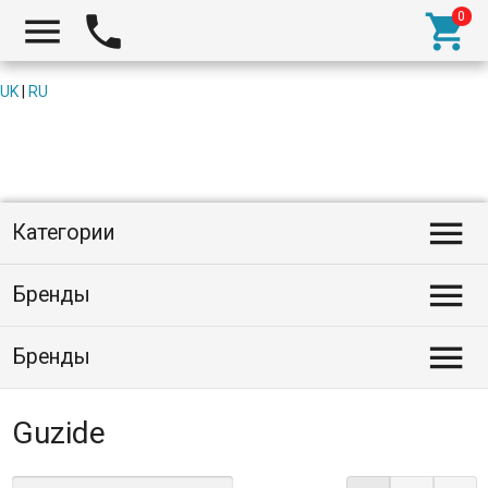



UK
|
RU

Категории

Бренды

Бренды
Guzide