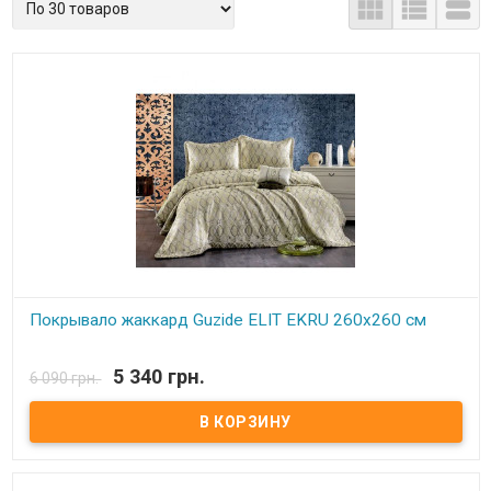



Покрывало жаккард Guzide ELIT EKRU 260x260 см
В наличии
5 340 грн.
6 090 грн.
Покрывало жаккард Guzide ELIT EKRU 260x260 см Размер:
260x260 см Размер наволочек: 50х70 см - 2 шт. Состав: жаккард,
100% хлопок Упаковка: Подарочная коробка Производитель:
Guzide (Турция)