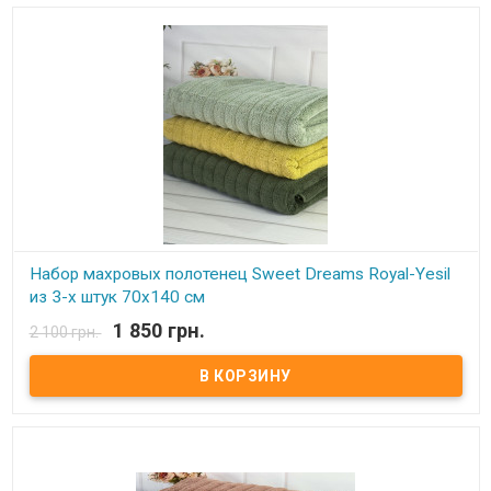
влагу.
Набор махровых полотенец Sweet Dreams Royal-Yesil
из 3-х штук 70х140 см
1 850 грн.
2 100 грн.
В наличии
Набор махровых полотенец Sweet Dreams из 3-х штук 70х140 см
Размер: 70х140 см - 3 шт Состав: махра микрокоттон, 100%
хлопок Плотность: 600 г/м.кв. Производитель: Sweet Dreams
(Турция) Полотенца очень мягкие, плотные, отлично впитывают
влагу.