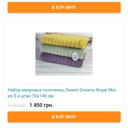
Набор махровых полотенец Sweet Dreams из 3-х штук 70х140 см
Размер: 70х140 см - 3 шт Состав: махра микрокоттон, 100%
хлопок Плотность: 600 г/м.кв. Производитель: Sweet Dreams
(Турция) Полотенца очень мягкие, плотные, отлично впитывают
влагу.
Набор махровых полотенец Sweet Dreams Royal-Mor
из 3-х штук 70х140 см
1 850 грн.
2 100 грн.
В наличии
Набор махровых полотенец Sweet Dreams из 3-х штук 70х140 см
Размер: 70х140 см - 3 шт Состав: махра микрокоттон, 100%
хлопок Плотность: 600 г/м.кв. Производитель: Sweet Dreams
(Турция) Полотенца очень мягкие, плотные, отлично впитывают