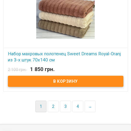
Набор махровых полотенец Sweet Dreams Royal-Oranj
из 3-х штук 70х140 см
1 850 грн.
2 100 грн.
В наличии
Набор махровых полотенец Sweet Dreams из 3-х штук 70х140 см
Размер: 70х140 см - 3 шт Состав: махра микрокоттон, 100%
хлопок Плотность: 600 г/м.кв. Производитель: Sweet Dreams
(Турция) Полотенца очень мягкие, плотные, отлично впитывают
влагу.
1
2
3
4
→