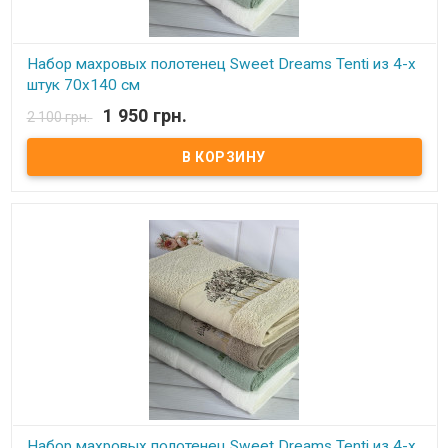
Набор махровых полотенец Sweet Dreams Tenti из 4-х
штук 70х140 см
1 950 грн.
2 100 грн.
В наличии
Набор махровых полотенец Sweet Dreams из 4-х штук 70х140 см
Размер: 70х140 см - 4 шт Состав: махра микрокоттон, 100%
хлопок Плотность: 550 г/м.кв. Производитель: Sweet Dreams
(Турция) Полотенца очень мягкие, плотные, отлично впитывают
влагу.
Набор махровых полотенец Sweet Dreams Tenti из 4-х