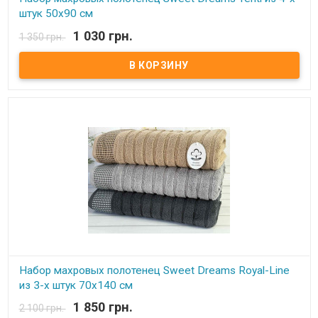
штук 50х90 см
1 030 грн.
1 350 грн.
В наличии
Набор махровых полотенец Sweet Dreams из 4-х штук 50х90 см
Размер: 50х90 см - 4 шт Состав: махра микрокоттон, 100% хлопок
Плотность: 550 г/м.кв. Производитель: Sweet Dreams (Турция)
Полотенца очень мягкие, плотные, отлично впитывают влагу.
Набор махровых полотенец Sweet Dreams Royal-Line
из 3-х штук 70х140 см
1 850 грн.
2 100 грн.
В наличии