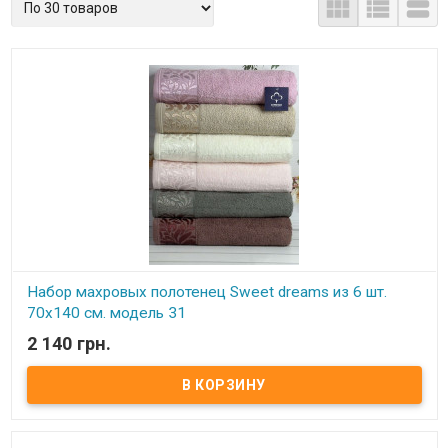



Набор махровых полотенец Sweet dreams из 6 шт.
70x140 см. модель 31
2 140 грн.
В наличии
Набор махровых полотенец Sweet dreams из 6 шт. 70x140 см.
Комплектность: 70х140 см (6 шт. ) Состав: махра, 100% хлопок.
Плотность: 550 г/м.кв. Упаковка: ПВХ Производитель: Sweet
dreams (Турция).