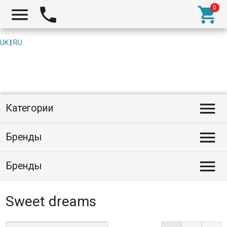



UK
|
RU

Категории

Бренды

Бренды
Sweet dreams