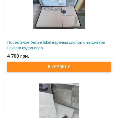
Постельное белье Sikel вареный хлопок с вышивкой
Lavanta пудра евро
4 700 грн.
В наличии
Постельное белье из вареного хлопка с вышивкой лаванды
Размер евро: пододеяльник: 200х220 см простынь: 240х260 см
наволочки: 2 шт 50х70 см гладкие наволочки: 2 шт 50х70 см с
вышивкой Состав: вареный хлопок+ вышивка Упаковка:
подарочная коробка Производитель: Sikel (Турция).