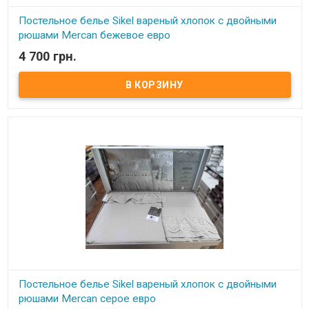
Постельное белье Sikel вареный хлопок с двойными
рюшами Mercan бежевое евро
4 700 грн.
В наличии
Постельное белье из вареного хлопка с двойными рюшами
Mercan Размер евро: пододеяльник: 200х220 см простынь:
240х260 см наволочки: 2 шт 50х70 см гладкие наволочки: 2 шт
50х70 см с рюшами Состав: вареный хлопок+ кружево Упаковка:
подарочная коробка Производитель: Sikel (Турция).
Постельное белье Sikel вареный хлопок с двойными
рюшами Mercan серое евро