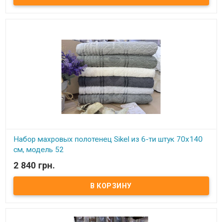
хлопок Упаковка: картонная коробка Производитель: Sikel
(Турция) Покрывало очень нежное, им можно укрываться в
летние жаркие ночи
Набор махровых полотенец Sikel из 6-ти штук 70х140
см, модель 52
2 840 грн.
В наличии
Элитные махровые полотенца. Набор состоит из 6-ти штук.
Размер: 70х140 см - 6 штук Плотность: 550 г/м2 Состав: махра,
100% хлопок Производитель: Sikel (Турция)