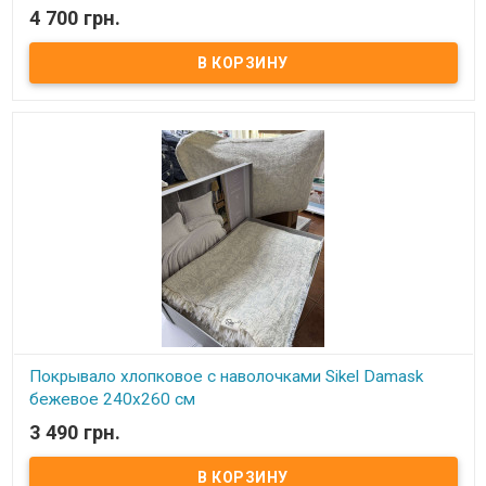
4 700 грн.
В наличии
Постельное белье из вареного хлопка с двойными рюшами
Mercan Размер евро: пододеяльник: 200х220 см простынь:
240х260 см наволочки: 2 шт 50х70 см гладкие наволочки: 2 шт
50х70 см с рюшами Состав: вареный хлопок+ кружево Упаковка:
подарочная коробка Производитель: Sikel (Турция).
Покрывало хлопковое с наволочками Sikel Damask
бежевое 240х260 см
3 490 грн.
В наличии
Покрывало хлопковое с наволочками Sikel с рисунком Размер
покрывала: 240х260 см Наволочки: 50х70 см (2шт) Состав: 100%