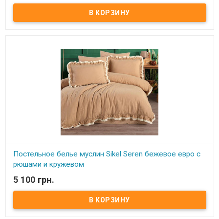
Постельное белье муслин Sikel Seren евро с рюшами и
натуральным кружевом Пододеяльник: 200x220 см - муслин
Простынь: 240x260 см -вареный хлопок Наволочки: 50x70 см - 2
шт вареный хлопок Наволочки: 50x70 +5 см - 2 шт муслин с
рюшами и натуральным кружевом Ткань: муслин + вареный
хлопок, 100% хлопок. Производитель: Турция. Торговая марка:
Sikel (Турция). Ткань еще на производстве подвергается сильной
тепловой и влажной обработке, в результате чего происходит ее
усадка с приобретением слегка жатого эффекта. Этот метод
обработки ткани еще называют "стирка с камнями" (stone wash).
Ткань прочная и легкая, не садится, не деформируется и не
требует глажки.
Постельное белье муслин Sikel Seren бежевое евро с
рюшами и кружевом
5 100 грн.
В наличии
Постельное белье муслин Sikel Seren евро с рюшами и
натуральным кружевом Пододеяльник: 200x220 см - муслин
Простынь: 240x260 см -вареный хлопок Наволочки: 50x70 см - 2
шт вареный хлопок Наволочки: 50x70 +5 см - 2 шт муслин с