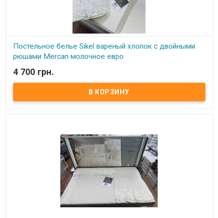
Постельное белье Sikel вареный хлопок с двойными
рюшами Mercan молочное евро
4 700 грн.
В наличии
Постельное белье из вареного хлопка с двойными рюшами
Mercan Размер евро: пододеяльник: 200х220 см простынь:
240х260 см наволочки: 2 шт 50х70 см гладкие наволочки: 2 шт
50х70 см с рюшами Состав: вареный хлопок+ кружево Упаковка:
подарочная коробка Производитель: Sikel (Турция).