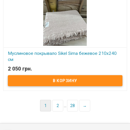
Ткань прочная и легкая, не садится, не деформируется и не
требует глажки.
Муслиновое покрывало Sikel Sima бежевое 210x240
см
2 050 грн.
В наличии
Муслиновое покрывало Sikel Sima Kahve 210x240 см Размер:
210x240 см Ткань: муслин, 100% хлопок. Производитель: Турция.
Торговая марка: Sikel (Турция).
1
2
...
28
→