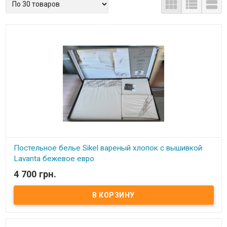



Постельное белье Sikel вареный хлопок с вышивкой
Lavanta бежевое евро
4 700 грн.
В наличии
Постельное белье из вареного хлопка с вышивкой лаванды
Размер евро: пододеяльник: 200х220 см простынь: 240х260 см
наволочки: 2 шт 50х70 см гладкие наволочки: 2 шт 50х70 см с
вышивкой Состав: вареный хлопок+ вышивка Упаковка:
подарочная коробка Производитель: Sikel (Турция).