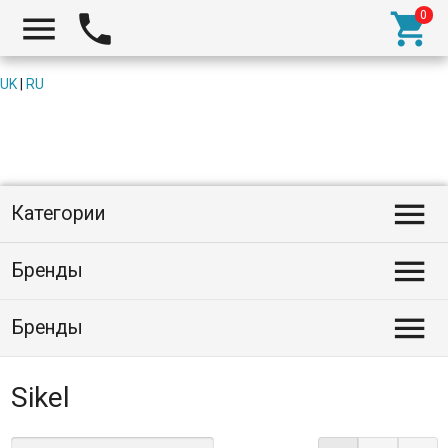



UK
|
RU

Категории

Бренды

Бренды
Sikel