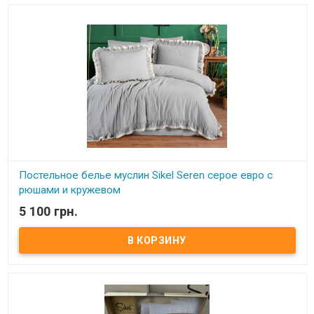
рюшами и натуральным кружевом Ткань: муслин + вареный
хлопок, 100% хлопок. Производитель: Турция. Торговая марка:
Sikel (Турция). Ткань еще на производстве подвергается сильной
тепловой и влажной обработке, в результате чего происходит ее
усадка с приобретением слегка жатого эффекта. Этот метод
обработки ткани еще называют "стирка с камнями" (stone wash).
Ткань прочная и легкая, не садится, не деформируется и не
требует глажки.
Постельное белье муслин Sikel Seren серое евро с
рюшами и кружевом
5 100 грн.
В наличии
Постельное белье муслин Sikel Seren евро с рюшами и
натуральным кружевом Пододеяльник: 200x220 см - муслин
Простынь: 240x260 см -вареный хлопок Наволочки: 50x70 см - 2
шт вареный хлопок Наволочки: 50x70 +5 см - 2 шт муслин с
рюшами и натуральным кружевом Ткань: муслин + вареный
хлопок, 100% хлопок. Производитель: Турция. Торговая марка:
Sikel (Турция). Ткань еще на производстве подвергается сильной
тепловой и влажной обработке, в результате чего происходит ее
усадка с приобретением слегка жатого эффекта. Этот метод
обработки ткани еще называют "стирка с камнями" (stone wash).