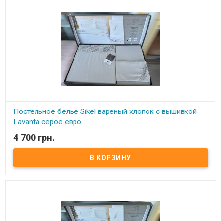
Постельное белье Sikel вареный хлопок с вышивкой
Lavanta серое евро
4 700 грн.
В наличии
Постельное белье из вареного хлопка с вышивкой лаванды
Размер евро: пододеяльник: 200х220 см простынь: 240х260 см
наволочки: 2 шт 50х70 см гладкие наволочки: 2 шт 50х70 см с
вышивкой Состав: вареный хлопок+ вышивка Упаковка:
подарочная коробка Производитель: Sikel (Турция).