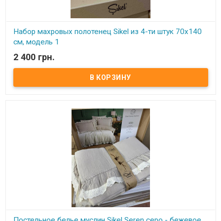
Набор махровых полотенец Sikel из 4-ти штук 70х140
см, модель 1
2 400 грн.
В наличии
Набор махровых полотенец Sikel из 4 штук 70х140 см
Комплектность: 70х140 см (4 шт. ) Состав: махра (100% хлопок).
Плотность: 550 г.м.кв. Упаковка: ПВХ Производитель: Sikel
(Турция).
Постельное белье муслин Sikel Seren серо - бежевое