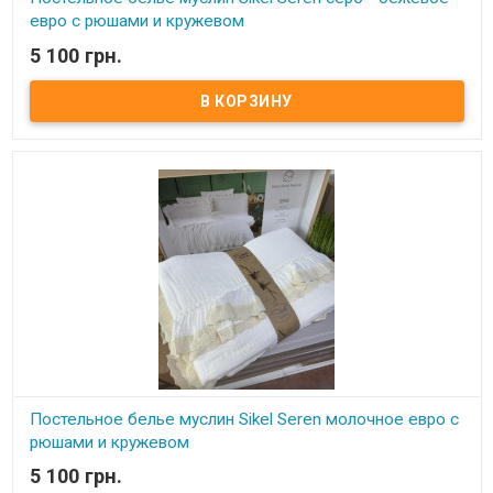
евро с рюшами и кружевом
5 100 грн.
В наличии
Постельное белье муслин Sikel Seren евро с рюшами и
натуральным кружевом Пододеяльник: 200x220 см - муслин
Простынь: 240x260 см -вареный хлопок Наволочки: 50x70 см - 2
шт вареный хлопок Наволочки: 50x70 +5 см - 2 шт муслин с
рюшами и натуральным кружевом Ткань: муслин + вареный
хлопок, 100% хлопок. Производитель: Турция. Торговая марка:
Sikel (Турция). Ткань еще на производстве подвергается сильной
тепловой и влажной обработке, в результате чего происходит ее
усадка с приобретением слегка жатого эффекта. Этот метод
обработки ткани еще называют "стирка с камнями" (stone wash).
Ткань прочная и легкая, не садится, не деформируется и не
требует глажки.
Постельное белье муслин Sikel Seren молочное евро с
рюшами и кружевом
5 100 грн.
В наличии