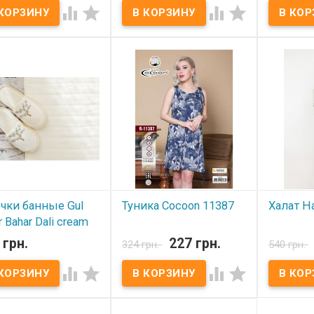




ки банные Gul Guler
Тапочки банные Gul Guler
Тапочки ба
р: 37-38 Состав: 100%
Размер: 37-38 Состав: 100%
Размер: 3
ок с кружевом
хлопок с кружевом
хлопок с 
водитель: Gul Guler
Производитель: Gul Guler
Производи
ия)
(Турция)
(Турция)
чки банные Gul
Туника Cocoon 11387
Халат H
r Bahar Dali cream
В наличии
В нал
 грн.
227 грн.
324 грн.
540 грн.
 наличии
Туника Cocoon 11387
Халат Hays
Размеры: s, l. Состав: 55%
S, M, L, XL




ки банные Gul Guler
хлопок, 45% модал.
хлопок, 50
р: 37-38 Состав: 100%
Упаковка: ПВХ пакет.
Упаковка:
ок с вышивкой
Производитель: Cocoon,
Производ
водитель: Gul Guler
Турция.
Hays,Турци
ия)