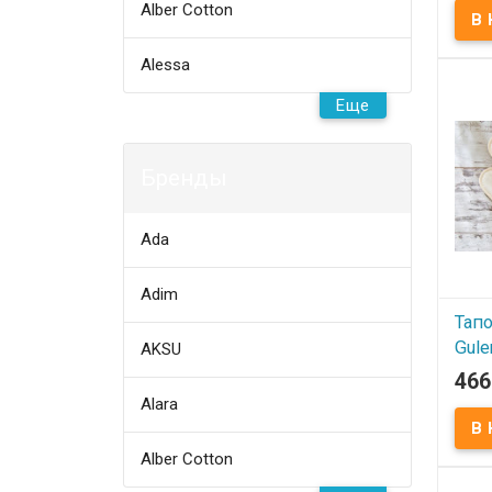
Alber Cotton
Тапоч
Разме
хлоп
Произ
Alessa
(Турц
Еще
Бренды
Ada
Adim
Тапо
Gule
AKSU
466
В
Alara
Тапоч
Разме
хлоп
Alber Cotton
Произ
(Турц