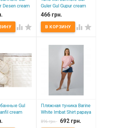
tir Desen cream
Guler Gul Gupur cream
.
466 грн.
ичии
В наличии




нные Gul Guler
Тапочки банные Gul Guler
7-38 Состав: 100%
Размер: 37-38 Состав: 100%
 вышивкой
хлопок с кружевом
тель: Gul Guler
Производитель: Gul Guler
(Турция)
 банные Gul
Пляжная туника Barine
anfil cream
White Imbat Shirt papaya
.
692 грн.
896 грн.
ичии
В наличии