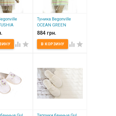
egonville
Туника Begonville
FUSHIA
OCEAN GREEN
.
884 грн.
ичии
В наличии




onville OCEAN
Туника Begonville OCEAN
змер:
GREEN Размер:
ьный. Длина
универсальный. Длина
ина 57см. Состав:
80см, ширина 57см. Состав:
ок Упаковка: ПВХ
100% хлопок Упаковка: ПВХ
тель:Begonville
Производитель:Begonville
(Турция)
 банные Gul
Тапочки банные Gul