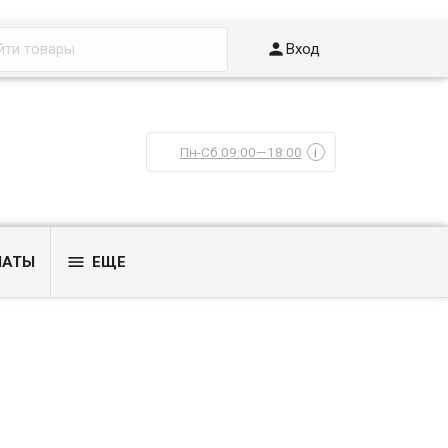

Вход
Пн-Сб 09:00—18:00
i

ЛАТЫ
ЕЩЕ