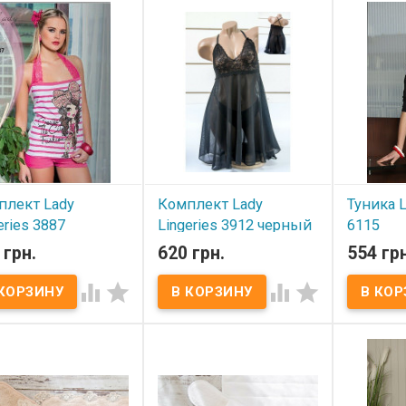
в: 100% хлопок.
или от S до L).
или от S д
ры: S/M, L/XL.
Производитель:
Lady
Производ
водитель: Night Angel
Lingeries (Турция).
Lingeries (
ия)
плект Lady
Комплект Lady
Туника L
eries 3887
Lingeries 3912 черный
6115
 грн.
620 грн.
554 грн
 наличии
В наличии
В нал




ект Lady Lingeries.
Комплект Lady Lingeries.
Туника Lad
ав:
93% хлопок, 7%
Состав: 93% хлопок, 7%
Состав:
9
ан.
эластан​ Размеры: M Цвет:
эластан.
еры:
M
черный Производитель:
Размеры:
зводитель:
Lady
Lady Lingeries (Турция).
или от S д
ries (Турция).
Производ
Lingeries (