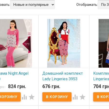
овать:
Отображать:
ма Night Angel
Домашний комплект
Комплек
0
Lady Lingeries 3953
Lingerie
824 грн.
676 грн.
704 грн
грн.
 наличии
В наличии
В нал




шний костюм для
Комплект Lady Lingeries.
Комплект L
и сна. Комплект
Состав:
93% хлопок, 7%
Состав:
9
ит из двух изделий:
эластан.
эластан.
очки и длинных брюк.
Размеры:
ST (от 42 до 48
Размеры: