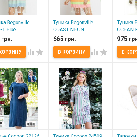
ка Begonville
Туника Begonville
Туника B
ST Blue
COAST NEON
OCEAN 
 грн.
665 грн.
975 грн
 наличии
В наличии
В нал




а Begonville COAST
Туника Begonville COAST
Туника Beg
Размер:
NEON Размер:
FUSHIA Ра
ерсальный. Длина
универсальный. Длина
универсал
 ширина 57см. Состав:
80см, ширина 57см. Состав:
80см, шир
хлопок Упаковка: ПВХ
100% хлопок Упаковка: ПВХ
100% хлоп
водитель:Begonville
Производитель:Begonville
Производи
ия)
(Турция)
(Турция)
ье Cocoon 22126
Туника Cocoon 24509
Тапочки