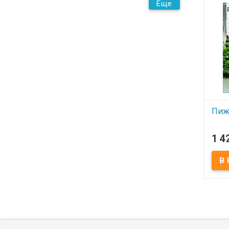
Еще
Пиж
В
1 4
Женс
Разме
100 %
Упак
сили
Прои
Dika,