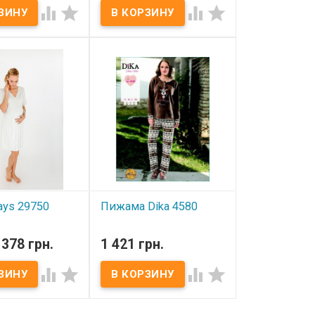




нные Gul Guler
Пляжная туника Barine White
7-38 Состав: 100%
Imbat Shirt papaya​ Состав:
кружевом
100% хлопок Размер: S/M, ​
тель: Gul Guler
L/XL​ Упаковка: фирменная.
Производитель: Barine,
Турция
ays 29750
Пижама Dika 4580
ичии
В наличии
378 грн.
1 421 грн.
 29750​ Размеры:
Женская пижама Dika
, 2XL.. Состав: 50%
Размеры: S, M, L Состав:




% модал.​
100 % полиэстер
 ПВХ пакет
Упаковка:фирменная
итель:
силиконовая сумка.
я.
Производитель:
Dika,Турция.