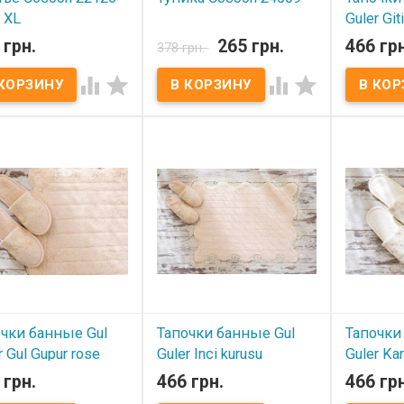
 XL
Guler Gi
В наличии
 грн.
265 грн.
466 грн
378 грн.
 наличии
В нал
Туника Cocoon 24509
Размеры: S M. Состав: 100%




ье Cocoon 22126
Тапочки ба
вискоза - штапель.
еры: XL Состав: 100%
Размер: 3
Упаковка: ПВХ пакет
за - штапель.
хлопок с
Производитель: Cocoon,
вка: ПВХ пакет
Производи
Турция.
зводитель: Cocoon,
(Турция)
я.
чки банные Gul
Тапочки банные Gul
Тапочки
r Gul Gupur rose
Guler Inci kurusu
Guler Kar
 грн.
466 грн.
466 грн
 наличии
В наличии
В нал