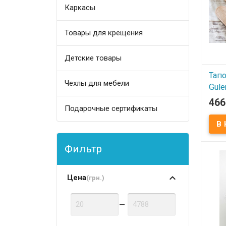
Каркасы
Товары для крещения
Детские товары
Тапо
Чехлы для мебели
Gule
466
Подарочные сертификаты
В
Тапоч
Acely
Соста
круж
Фильтр
Gul G
Цена
(грн.)
—