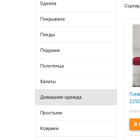
Одеяла
Сортир
Покрывала
Пледы
Подушки
Полотенца
Халаты
Пижа
Домашняя одежда
225
970 
Простыни
В
Дома
Коврики
дома 
состо
кофт