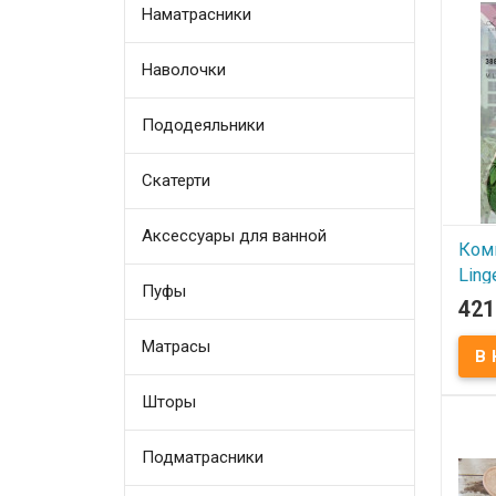
Соста
Наматрасники
Разме
Произ
(Турц
Наволочки
Пододеяльники
Скатерти
Аксессуары для ванной
Ком
Ling
Пуфы
421
В
Матрасы
Компл
Сост
эласт
Разм
Шторы
Прои
Linge
Подматрасники