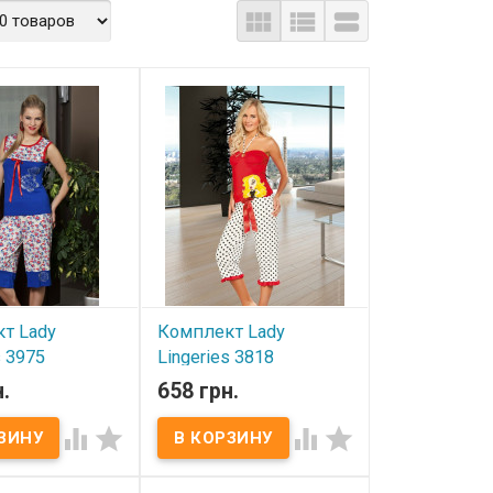



т Lady
Комплект Lady
s 3975
Lingeries 3818
.
658 грн.
ичии
В наличии




ady Lingeries.
Комплект Lady Lingeries.
3% хлопок, 7%
Состав:
93% хлопок, 7%
эластан.
ST (от 42 до 48
Размеры:
ST (от 42 до 48