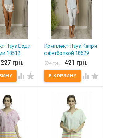
т Hays Боди
Комплект Hays Капри
ми 18512
с футболкой 18529
227 грн.
421 грн.
594 грн.
ичии
В наличии




Hays Боди с
Комплект Hays Капри с
8512 Размеры: S,
футболкой 18529 Размеры:
ав: боди - 92%
S, M, L. Состав: футболка -
% эластан, шорты
92% модал, 8% эластан,
ок, 8% эластан.
капри - 92% хлопок, 8%
 ПВХ пакет
эластан. Упаковка: ПВХ
итель:
пакет Производитель:
я.
Hays,Турция.