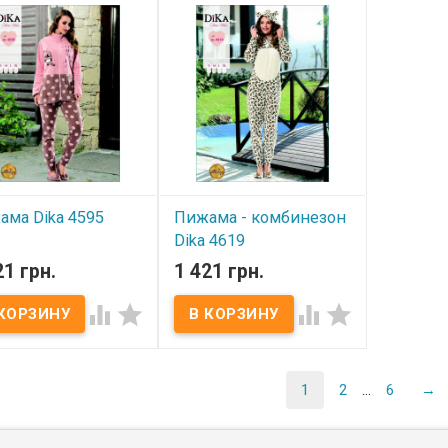
ама Dika 4595
Пижама - комбинезон
Dika 4619
 наличии
21 грн.
1 421 грн.
В наличии
кая пижама Dika
ры: S, M, L, XL Состав:




Женская пижама Dika
 полиэстер
Размеры: M, L Состав: 100
овка:фирменная
% полиэстер
коновая сумка.
Упаковка:фирменная
зводитель:
силиконовая сумка.
Турция.
Производитель:
1
2
...
6
→
Dika,Турция.