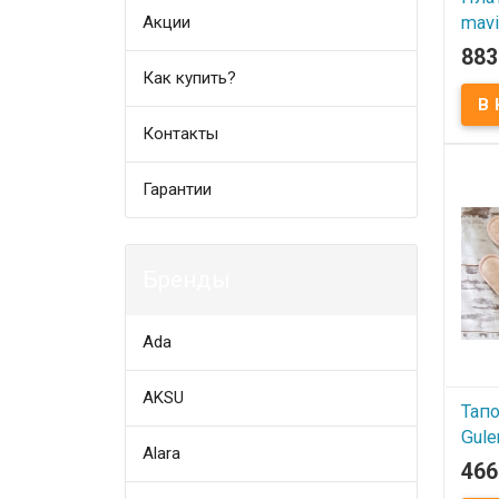
mavi
Акции
883
В
Как купить?
Плат
Разм
виско
Контакты
Упако
Прои
Турци
Гарантии
Бренды
Ada
AKSU
Тапо
Gule
Alara
466
В