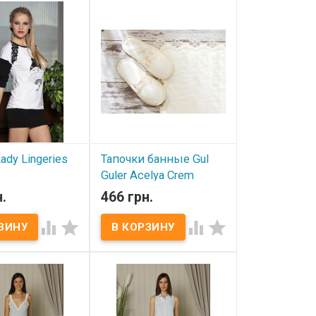
о L)
или от S до L)
итель:
Lady
Производитель:
Lady
Турция).
Lingeries (Турция).
ady Lingeries
Тапочки банные Gul
Guler Acelya Crem
.
466 грн.
ичии
В наличии




y Lingeries.
Тапочки банные Gul Guler
3% хлопок, 7%
Acelya Crem Размер: 37-38
Состав: 100% хлопок с
ST (от 42 до 48
кружевом Производитель:
о L)
Gul Guler (Турция)
итель:
Lady
Турция).