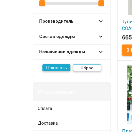
Производитель
Туни
COA
Состав одежды
665
В
Туник
Назначение одежды
Blue 
унив
80см,
100% 
Сброс
Произ
(Турц
Информация
Оплата
Доставка
Плат