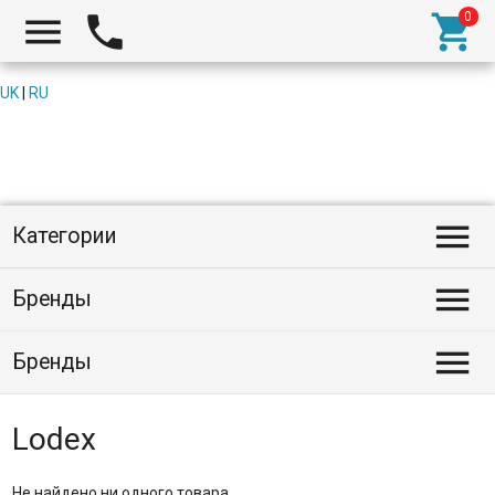



UK
|
RU

Категории

Бренды

Бренды
Lodex
Не найдено ни одного товара.