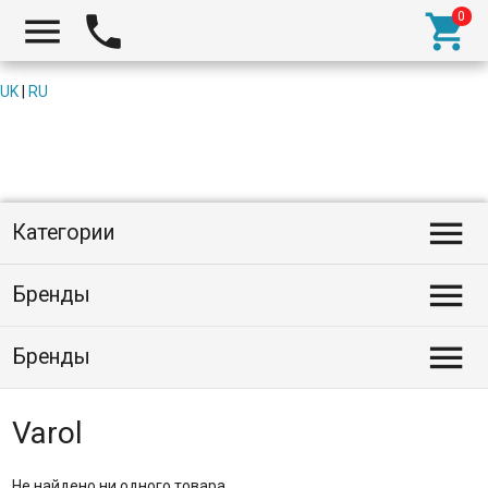



UK
|
RU

Категории

Бренды

Бренды
Varol
Не найдено ни одного товара.