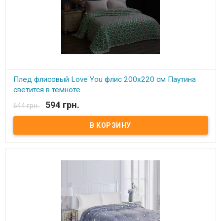
Плед флисовый Love You флис 200х220 см Паутина
светится в темноте
594 грн.
644 грн.
В наличии
Плед Love You флисовый с рисунком светящимся в темнте
200х220 см Размер: 200х220 см Состав: флис, 100% полиэстер.
Плотность: 190 г.м.кв. Одна сторона идет из флиса, вторая -
искусственная шерсть. Производитель: Love You (Китай) Плед
идет двусторонний, можно использовать как одеяло, и как
накидку на кресло, диван.