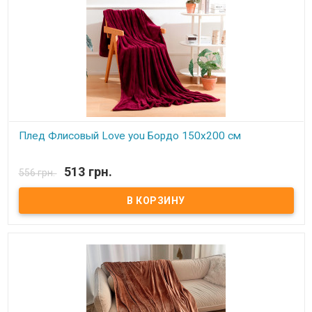
Плед Флисовый Love you Бордо 150х200 см
В наличии
513 грн.
556 грн.
Плед Love You флисовый 150х200 см Размер: 150х200 см Состав:
100% полиэстер, флис. Плотность: 250 г/м.кв. Производитель:
Love You (Китай) Легкий и нежный флисовый плед. Ткань,
обладающая фактурой велюра, необыкновенно мягка и приятна
на ощупь, достаточно плотна и слегка пушиста. Такой плед
является очень лёгким, теплым, отлично сохраняющим тепло и
устойчивым к многочисленным стиркам и износу. Подходит для
дома, автомобиля, природы.