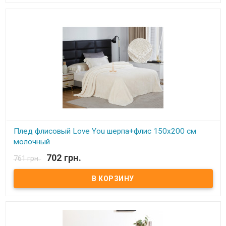
искусственная шерсть. Производитель: Love You (Китай) Плед
идет двусторонний, можно использовать как одеяло, и как
накидку на кресло, диван.
Плед флисовый Love You шерпа+флис 150х200 см
молочный
702 грн.
761 грн.
В наличии
Плед Love You флисовый 150х200 см Размер: 150х200 см Состав:
флис+искусственная шерсть, 100% полиэстер. Плотность: 260
г.м.кв. Одна сторона идет из флиса, вторая - искусственная
шерсть. Производитель: Love You (Китай) Плед идет
двусторонний, можно использовать как одеяло, и как накидку
на кресло, диван.