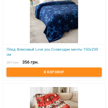
Плед Флисовый Love you Созвездие мечты 150х200
см
356 грн.
387 грн.
В наличии
Плед Love You флисовый 150х200 см Размер: 150х200 см Состав:
100% полиэстер, флис. Плотность: 190 г/м.кв. Производитель:
Love You (Китай) Легкий и нежный флисовый плед. Ткань,
обладающая фактурой велюра, необыкновенно мягка и приятна
на ощупь, достаточно плотна и слегка пушиста. Такой плед
является очень лёгким, теплым, отлично сохраняющим тепло и
устойчивым к многочисленным стиркам и износу. Подходит для
дома, автомобиля, природы.