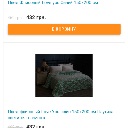
Плед Флисовый Love you Синий 150х200 см
В наличии
432 грн.
469 грн.
Плед Love You флисовый 150х200 см Размер: 150х200 см Состав:
100% полиэстер, флис. Плотность: 190 г/м.кв. Производитель:
Love You (Китай) Легкий и нежный флисовый плед. Ткань,
обладающая фактурой велюра, необыкновенно мягка и приятна
на ощупь, достаточно плотна и слегка пушиста. Такой плед
является очень лёгким, теплым, отлично сохраняющим тепло и
устойчивым к многочисленным стиркам и износу. Подходит для
дома, автомобиля, природы.
Плед флисовый Love You флис 150х200 см Паутина
светится в темноте
432 грн.
469 грн.