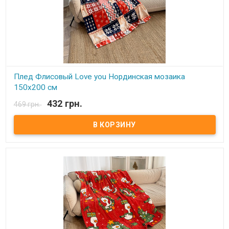
Плед Флисовый Love you Нординская мозаика
150х200 см
432 грн.
469 грн.
В наличии
Плед Love You флисовый 150х200 см Размер: 150х200 см Состав:
100% полиэстер, флис. Плотность: 215 г/м.кв. Производитель:
Love You (Китай) Легкий и нежный флисовый плед. Ткань,
обладающая фактурой велюра, необыкновенно мягка и приятна
на ощупь, достаточно плотна и слегка пушиста. Такой плед
является очень лёгким, теплым, отлично сохраняющим тепло и
устойчивым к многочисленным стиркам и износу. Подходит для
дома, автомобиля, природы.