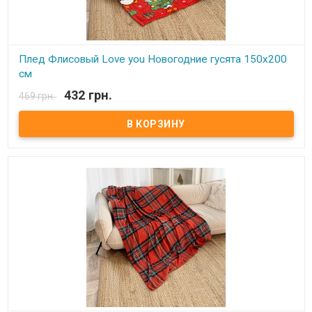
Плед Флисовый Love you Новогодние гусята 150х200
см
432 грн.
469 грн.
В наличии
Плед Love You флисовый 150х200 см Размер: 150х200 см Состав:
100% полиэстер, флис. Плотность: 215 г/м.кв. Производитель:
Love You (Китай) Легкий и нежный флисовый плед. Ткань,
обладающая фактурой велюра, необыкновенно мягка и приятна
на ощупь, достаточно плотна и слегка пушиста. Такой плед
является очень лёгким, теплым, отлично сохраняющим тепло и
устойчивым к многочисленным стиркам и износу. Подходит для
дома, автомобиля, природы.