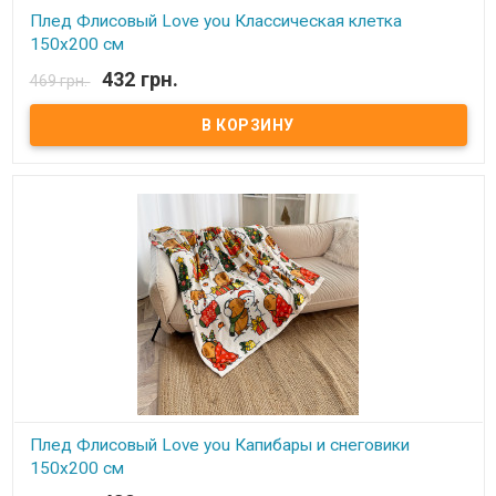
Плед Флисовый Love you Классическая клетка
150х200 см
432 грн.
469 грн.
В наличии
Плед Love You флисовый 150х200 см Размер: 150х200 см Состав:
100% полиэстер, флис. Плотность: 215 г/м.кв. Производитель:
Love You (Китай) Легкий и нежный флисовый плед. Ткань,
обладающая фактурой велюра, необыкновенно мягка и приятна
на ощупь, достаточно плотна и слегка пушиста. Такой плед
является очень лёгким, теплым, отлично сохраняющим тепло и
устойчивым к многочисленным стиркам и износу. Подходит для
дома, автомобиля, природы.
Плед Флисовый Love you Капибары и снеговики
150х200 см