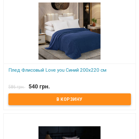
Плед Флисовый Love you Синий 200х220 см
В наличии
540 грн.
586 грн.
Плед Love You флисовый 200х220 см Размер: 200х220 см Состав:
100% полиэстер, флис. Плотность: 190 г/м.кв. Производитель:
Love You (Китай) Легкий и нежный флисовый плед. Ткань,
обладающая фактурой велюра, необыкновенно мягка и приятна
на ощупь, достаточно плотна и слегка пушиста. Такой плед
является очень лёгким, теплым, отлично сохраняющим тепло и
устойчивым к многочисленным стиркам и износу. Подходит для
дома, автомобиля, природы.