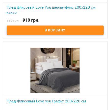
Плед флисовый Love You шерпа+флис 200х220 см
какао
918 грн.
995 грн.
В наличии
Плед Love You флисовый 200х220 см Размер: 200х220 см Состав:
флис+искусственная шерсть, 100% полиэстер. Плотность: 260 г/
м.кв. Производитель: Love You (Китай) Одна сторона идет из
флиса, вторая - искусственная шерсть. Плед идет двусторонний,
можно использовать как одеяло, и как накидку на кресло,
диван.
Плед Флисовый Love you Графит 200х220 см