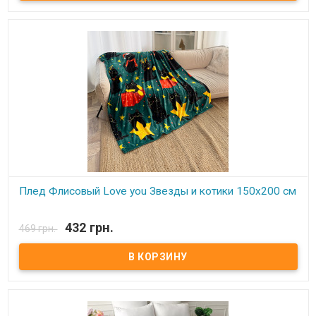
на ощупь, достаточно плотна и слегка пушиста. Такой плед
является очень лёгким, теплым, отлично сохраняющим тепло и
устойчивым к многочисленным стиркам и износу. Подходит для
дома, автомобиля, природы.
Плед Флисовый Love you Звезды и котики 150х200 см
В наличии
432 грн.
469 грн.
Плед Love You флисовый 150х200 см Размер: 150х200 см Состав:
100% полиэстер, флис. Плотность: 215 г/м.кв. Производитель:
Love You (Китай) Легкий и нежный флисовый плед. Ткань,
обладающая фактурой велюра, необыкновенно мягка и приятна
на ощупь, достаточно плотна и слегка пушиста. Такой плед
является очень лёгким, теплым, отлично сохраняющим тепло и
устойчивым к многочисленным стиркам и износу. Подходит для
дома, автомобиля, природы.