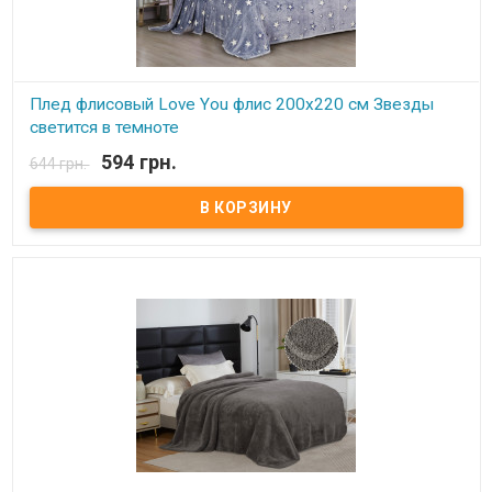
Плед флисовый Love You флис 200х220 см Звезды
светится в темноте
594 грн.
644 грн.
В наличии
Плед Love You флисовый с рисунком светящимся в темнте
200х220 см Размер: 200х220 см Состав: флис, 100% полиэстер.
Плотность: 190 г.м.кв. Одна сторона идет из флиса, вторая -
искусственная шерсть. Производитель: Love You (Китай) Плед
идет двусторонний, можно использовать как одеяло, и как
накидку на кресло, диван.