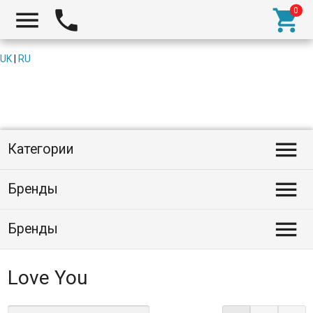



UK
|
RU

Категории

Бренды

Бренды
Love You