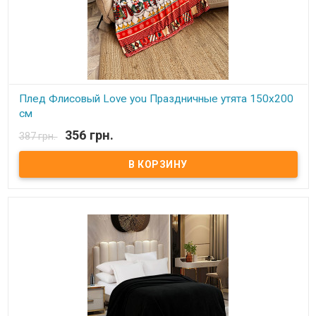
Плед Флисовый Love you Праздничные утята 150х200
см
356 грн.
387 грн.
В наличии
Плед Love You флисовый 150х200 см Размер: 150х200 см Состав:
100% полиэстер, флис. Плотность: 190 г/м.кв. Производитель:
Love You (Китай) Легкий и нежный флисовый плед. Ткань,
обладающая фактурой велюра, необыкновенно мягка и приятна
на ощупь, достаточно плотна и слегка пушиста. Такой плед
является очень лёгким, теплым, отлично сохраняющим тепло и
устойчивым к многочисленным стиркам и износу. Подходит для
дома, автомобиля, природы.