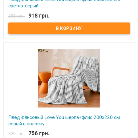
светло-серый
918 грн.
995 грн.
В наличии
Плед Love You флисовый 200х220 см Размер: 200х220 см Состав:
флис+искусственная шерсть, 100% полиэстер.. Плотность: 260 г/
м.кв. Производитель: Love You (Китай) Одна сторона идет из
флиса, вторая - искусственная шерсть. Плед идет двусторонний,
можно использовать как одеяло, и как накидку на кресло,
диван.
Плед флисовый Love You шерпа+флис 200х220 см
серый в полоску
756 грн.
820 грн.
В наличии