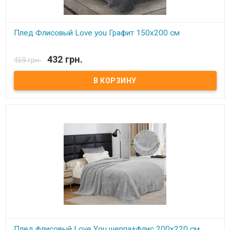
Плед Флисовый Love you Графит 150х200 см
В наличии
432 грн.
469 грн.
Плед Love You флисовый 150х200 см Размер: 150х200 см Состав:
100% полиэстер, флис. Плотность: 190 г/м.кв. Производитель:
Love You (Китай) Легкий и нежный флисовый плед. Ткань,
обладающая фактурой велюра, необыкновенно мягка и приятна
на ощупь, достаточно плотна и слегка пушиста. Такой плед
является очень лёгким, теплым, отлично сохраняющим тепло и
устойчивым к многочисленным стиркам и износу. Подходит для
дома, автомобиля, природы.
Плед флисовый Love You шерпа+флис 200х220 см