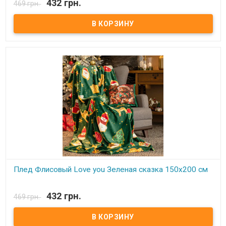
432 грн.
469 грн.
В наличии
Плед Love You флисовый 150х200 см Размер: 150х200 см Состав:
100% полиэстер, флис. Плотность: 215 г/м.кв. Производитель:
Love You (Китай) Легкий и нежный флисовый плед. Ткань,
обладающая фактурой велюра, необыкновенно мягка и приятна
на ощупь, достаточно плотна и слегка пушиста. Такой плед
является очень лёгким, теплым, отлично сохраняющим тепло и
устойчивым к многочисленным стиркам и износу. Подходит для
дома, автомобиля, природы.
Плед Флисовый Love you Зеленая сказка 150х200 см
В наличии
432 грн.
469 грн.
Плед Love You флисовый 150х200 см Размер: 150х200 см Состав:
100% полиэстер, флис. Плотность: 215 г/м.кв. Производитель:
Love You (Китай) Легкий и нежный флисовый плед. Ткань,
обладающая фактурой велюра, необыкновенно мягка и приятна