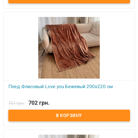
обладающая фактурой велюра, необыкновенно мягка и приятна
на ощупь, достаточно плотна и слегка пушиста. Такой плед
является очень лёгким, теплым, отлично сохраняющим тепло и
устойчивым к многочисленным стиркам и износу. Подходит для
дома, автомобиля, природы.
Плед Флисовый Love you Бежевый 200х220 см
В наличии
702 грн.
761 грн.
Плед Love You флисовый 200х220 см Размер: 200х220 см Состав:
100% полиэстер, флис. Плотность: 250 г/м.кв. Производитель:
Love You (Китай) Легкий и нежный флисовый плед. Ткань,
обладающая фактурой велюра, необыкновенно мягка и приятна
на ощупь, достаточно плотна и слегка пушиста. Такой плед
является очень лёгким, теплым, отлично сохраняющим тепло и
устойчивым к многочисленным стиркам и износу. Подходит для
дома, автомобиля, природы.