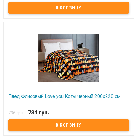
Плед Love You флисовый 200х220 см Размер: 200х220 см Состав:
флис+искусственная шерсть, 100% полиэстер. Плотность: 260 г/
м.кв. Производитель: Love You (Китай) Одна сторона идет из
флиса, вторая - искусственная шерсть. Плед идет двусторонний,
можно использовать как одеяло, и как накидку на кресло,
диван.
Плед Флисовый Love you Коты черный 200х220 см
В наличии
734 грн.
796 грн.
Плед Love You флисовый 200х220 см Размер: 200х220 см Состав:
100% полиэстер, флис. Плотность: 250 г/м.кв. Производитель:
Love You (Китай) Легкий и нежный флисовый плед. Ткань,
обладающая фактурой велюра, необыкновенно мягка и приятна
на ощупь, достаточно плотна и слегка пушиста. Такой плед
является очень лёгким, теплым, отлично сохраняющим тепло и