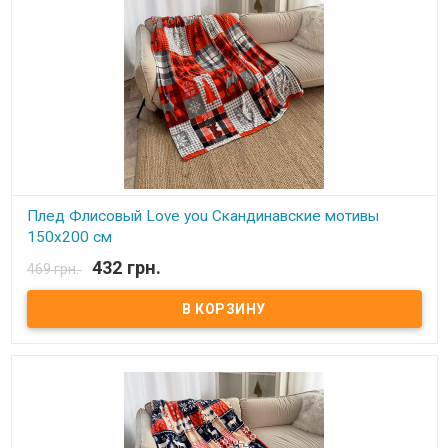
Плед Флисовый Love you Скандинавские мотивы
150х200 см
432 грн.
469 грн.
В наличии
Плед Love You флисовый 150х200 см Размер: 150х200 см Состав:
100% полиэстер, флис. Плотность: 215 г/м.кв. Производитель:
Love You (Китай) Легкий и нежный флисовый плед. Ткань,
обладающая фактурой велюра, необыкновенно мягка и приятна
на ощупь, достаточно плотна и слегка пушиста. Такой плед
является очень лёгким, теплым, отлично сохраняющим тепло и
устойчивым к многочисленным стиркам и износу. Подходит для
дома, автомобиля, природы.