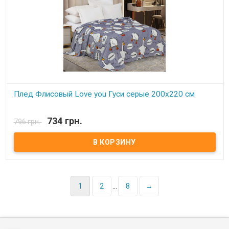
Плед Флисовый Love you Гуси серые 200х220 см
В наличии
734 грн.
796 грн.
Плед Love You флисовый 200х220 см Размер: 200х220 см Состав:
100% полиэстер, флис. Плотность: 250 г/м.кв. Производитель:
Love You (Китай) Легкий и нежный флисовый плед. Ткань,
обладающая фактурой велюра, необыкновенно мягка и приятна
на ощупь, достаточно плотна и слегка пушиста. Такой плед
является очень лёгким, теплым, отлично сохраняющим тепло и
устойчивым к многочисленным стиркам и износу. Подходит для
дома, автомобиля, природы.
1
2
...
8
→