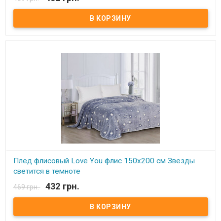
В наличии
Плед Love You флисовый с рисунком светящимся в темнте
150х200 см Размер: 150х200 см Состав: флис, 100% полиэстер.
Плотность: 190 г.м.кв. Одна сторона идет из флиса, вторая -
искусственная шерсть. Производитель: Love You (Китай) Плед
идет двусторонний, можно использовать как одеяло, и как
накидку на кресло, диван.
Плед флисовый Love You флис 150х200 см Звезды
светится в темноте
432 грн.
469 грн.
В наличии
Плед Love You флисовый с рисунком светящимся в темнте
150х200 см Размер: 150х200 см Состав: флис, 100% полиэстер.
Плотность: 190 г.м.кв. Одна сторона идет из флиса, вторая -