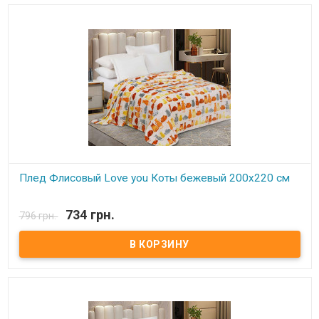
устойчивым к многочисленным стиркам и износу. Подходит для
дома, автомобиля, природы.
Плед Флисовый Love you Коты бежевый 200х220 см
В наличии
734 грн.
796 грн.
Плед Love You флисовый 200х220 см Размер: 200х220 см Состав:
100% полиэстер, флис. Плотность: 250 г/м.кв. Производитель:
Love You (Китай) Легкий и нежный флисовый плед. Ткань,
обладающая фактурой велюра, необыкновенно мягка и приятна
на ощупь, достаточно плотна и слегка пушиста. Такой плед
является очень лёгким, теплым, отлично сохраняющим тепло и
устойчивым к многочисленным стиркам и износу. Подходит для
дома, автомобиля, природы.