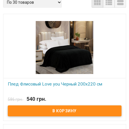



Плед Флисовый Love you Черный 200х220 см
В наличии
540 грн.
586 грн.
Плед Love You флисовый 200х220 см Размер: 200х220 см Состав:
100% полиэстер, флис. Плотность: 190 г/м.кв. Производитель:
Love You (Китай) Легкий и нежный флисовый плед. Ткань,
обладающая фактурой велюра, необыкновенно мягка и приятна
на ощупь, достаточно плотна и слегка пушиста. Такой плед
является очень лёгким, теплым, отлично сохраняющим тепло и
устойчивым к многочисленным стиркам и износу. Подходит для
дома, автомобиля, природы.