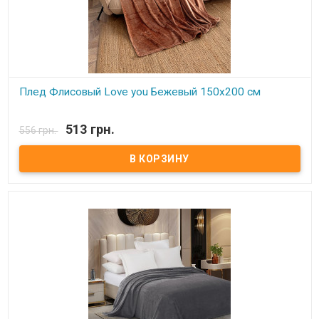
Плед Флисовый Love you Бежевый 150х200 см
В наличии
513 грн.
556 грн.
Плед Love You флисовый 150х200 см Размер: 150х200 см Состав:
100% полиэстер, флис. Плотность: 250 г/м.кв. Производитель:
Love You (Китай) Легкий и нежный флисовый плед. Ткань,
обладающая фактурой велюра, необыкновенно мягка и приятна
на ощупь, достаточно плотна и слегка пушиста. Такой плед
является очень лёгким, теплым, отлично сохраняющим тепло и
устойчивым к многочисленным стиркам и износу. Подходит для
дома, автомобиля, природы.