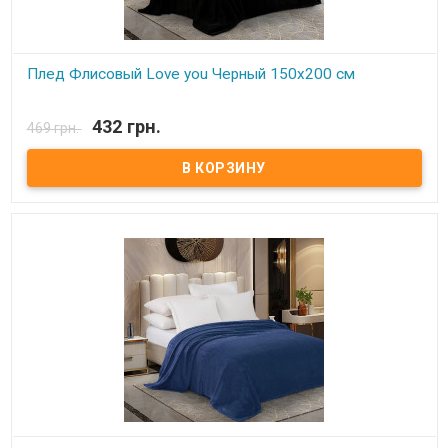
Плед Флисовый Love you Черный 150х200 см
В наличии
432 грн.
469 грн.
Плед Love You флисовый 150х200 см Размер: 150х200 см Состав:
100% полиэстер, флис. Плотность: 190 г/м.кв. Производитель:
Love You (Китай) Легкий и нежный флисовый плед. Ткань,
обладающая фактурой велюра, необыкновенно мягка и приятна
на ощупь, достаточно плотна и слегка пушиста. Такой плед
является очень лёгким, теплым, отлично сохраняющим тепло и
устойчивым к многочисленным стиркам и износу. Подходит для
дома, автомобиля, природы.