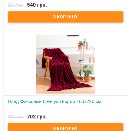
В наличии
540 грн.
586 грн.
Плед Love You флисовый 200х220 см Размер: 200х220 см Состав:
100% полиэстер, флис. Плотность: 190 г/м.кв. Производитель:
Love You (Китай) Легкий и нежный флисовый плед. Ткань,
обладающая фактурой велюра, необыкновенно мягка и приятна
на ощупь, достаточно плотна и слегка пушиста. Такой плед
является очень лёгким, теплым, отлично сохраняющим тепло и
устойчивым к многочисленным стиркам и износу. Подходит для
дома, автомобиля, природы.
Плед Флисовый Love you Бордо 200х220 см
В наличии
702 грн.
761 грн.
Плед Love You флисовый 200х220 см Размер: 200х220 см Состав:
100% полиэстер, флис. Плотность: 250 г/м.кв. Производитель:
Love You (Китай) Легкий и нежный флисовый плед. Ткань,