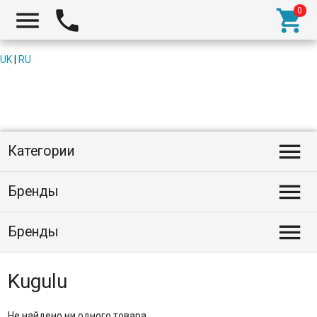



UK
|
RU

Категории

Бренды

Бренды
Kugulu
Не найдено ни одного товара.