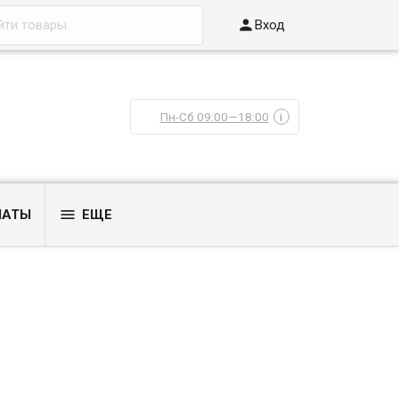

Вход
Пн-Сб 09:00—18:00
i

ЛАТЫ
ЕЩЕ